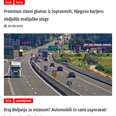
Desk
Scena
Preminuo slavni glumac iz Sopranovih: Njegovu karijeru
obilježile mafijaške uloge
03/08/2026
Desk
zanimljivosti
Kraj divljanju za volanom? Automobili će sami usporavati