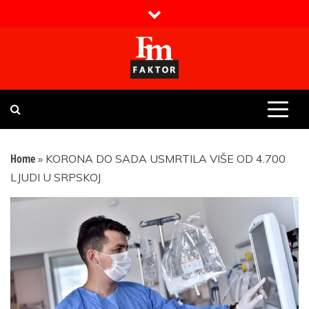
Skip
to
content
Faktor magazin
Uvijek presudan
Home
»
KORONA DO SADA USMRTILA VIŠE OD 4.700
LJUDI U SRPSKOJ