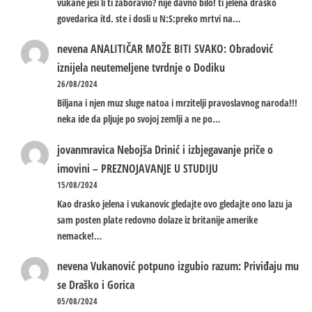
vukane jesi li ti zaboravio? nije davno bilo! ti jelena drasko
govedarica itd. ste i dosli u N:S:preko mrtvi na…
nevena
ANALITIČAR MOŽE BITI SVAKO: Obradović
iznijela neutemeljene tvrdnje o Dodiku
26/08/2024
Biljana i njen muz sluge natoa i mrzitelji pravoslavnog naroda!!!
neka ide da pljuje po svojoj zemlji a ne po…
jovanmravica
Nebojša Drinić i izbjegavanje priče o
imovini – PREZNOJAVANJE U STUDIJU
15/08/2024
Kao drasko jelena i vukanovic gledajte ovo gledajte ono lazu ja
sam posten plate redovno dolaze iz britanije amerike
nemacke!…
nevena
Vukanović potpuno izgubio razum: Priviđaju mu
se Draško i Gorica
05/08/2024