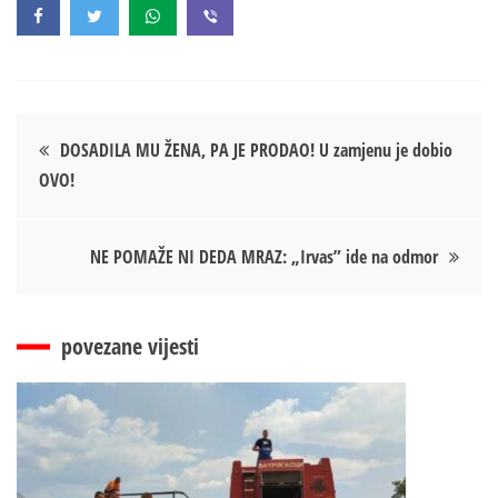
Кретање
DOSADILA MU ŽENA, PA JE PRODAO! U zamjenu je dobio
OVO!
чланка
NE POMAŽE NI DEDA MRAZ: „Irvas” ide na odmor
povezane vijesti