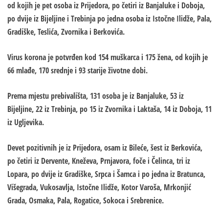
od kojih je pet osoba iz Prijedora, po četiri iz Banjaluke i Doboja,
po dvije iz Bijeljine i Trebinja po jedna osoba iz Istočne Ilidže, Pala,
Gradiške, Teslića, Zvornika i Berkovića.
Virus korona je potvrđen kod 154 muškarca i 175 žena, od kojih je
66 mlađe, 170 srednje i 93 starije životne dobi.
Prema mjestu prebivališta, 131 osoba je iz Banjaluke, 53 iz
Bijeljine, 22 iz Trebinja, po 15 iz Zvornika i Laktaša, 14 iz Doboja, 11
iz Ugljevika.
Devet pozitivnih je iz Prijedora, osam iz Bileće, šest iz Berkovića,
po četiri iz Dervente, Kneževa, Prnjavora, foče i Čelinca, tri iz
Lopara, po dvije iz Gradiške, Srpca i Šamca i po jedna iz Bratunca,
Višegrada, Vukosavlja, Istočne Ilidže, Kotor Varoša, Mrkonjić
Grada, Osmaka, Pala, Rogatice, Sokoca i Srebrenice.