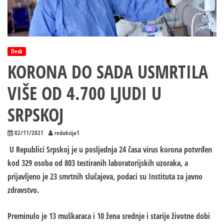
Desk
KORONA DO SADA USMRTILA
VIŠE OD 4.700 LJUDI U
SRPSKOJ
02/11/2021
redakcija1
U Republici Srpskoj je u posljednja 24 časa virus korona potvrđen
kod 329 osoba od 803 testiranih laboratorijskih uzoraka, a
prijavljeno je 23 smrtnih slučajeva, podaci su Instituta za javno
zdravstvo.
Preminulo je 13 muškaraca i 10 žena srednje i starije životne dobi