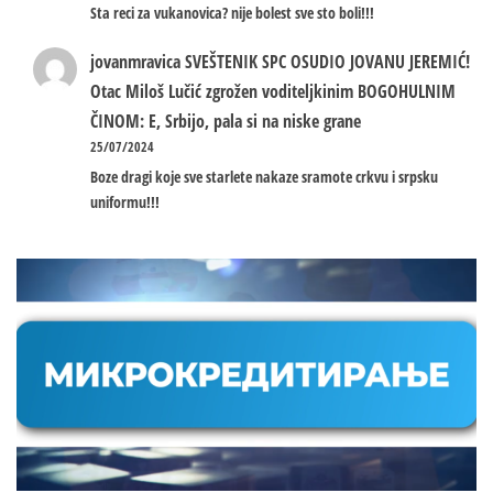
Sta reci za vukanovica? nije bolest sve sto boli!!!
jovanmravica
SVEŠTENIK SPC OSUDIO JOVANU JEREMIĆ!
Otac Miloš Lučić zgrožen voditeljkinim BOGOHULNIM
ČINOM: E, Srbijo, pala si na niske grane
25/07/2024
Boze dragi koje sve starlete nakaze sramote crkvu i srpsku
uniformu!!!