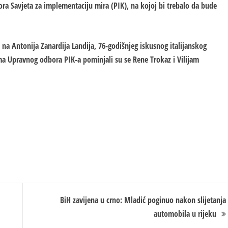
a Savjeta za implementaciju mira (PIK), na kojoj bi trebalo da bude
 na Antonija Zanardija Landija, 76-godišnjeg iskusnog italijanskog
ma Upravnog odbora PIK-a pominjali su se Rene Trokaz i Vilijam
BiH zavijena u crno: Mladić poginuo nakon slijetanja
automobila u rijeku