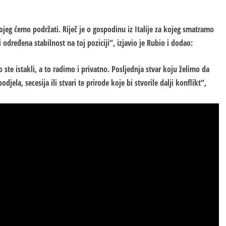
jeg ćemo podržati. Riječ je o gospodinu iz Italije za kojeg smatramo
dređena stabilnost na toj poziciji“, izjavio je Rubio i dodao:
te istakli, a to radimo i privatno. Posljednja stvar koju želimo da
ela, secesija ili stvari te prirode koje bi stvorile dalji konflikt“,