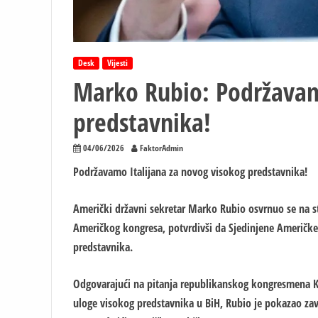
Desk
Vijesti
Marko Rubio: Podržavam
predstavnika!
04/06/2026
FaktorAdmin
Podržavamo Italijana za novog visokog predstavnika!
Američki državni sekretar Marko Rubio osvrnuo se na s
Američkog kongresa, potvrdivši da Sjedinjene Američke
predstavnika.
Odgovarajući na pitanja republikanskog kongresmena Kita
uloge visokog predstavnika u BiH, Rubio je pokazao za