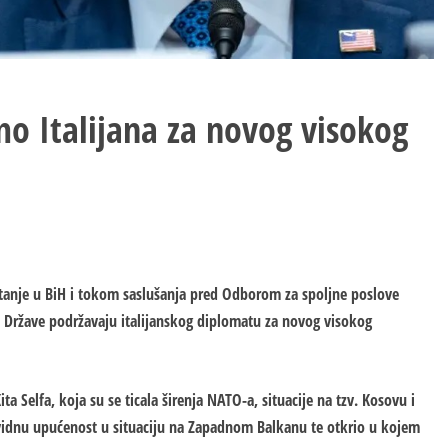
o Italijana za novog visokog
tanje u BiH i tokom saslušanja pred Odborom za spoljne poslove
 Države podržavaju italijanskog diplomatu za novog visokog
 Selfa, koja su se ticala širenja NATO-a, situacije na tzv. Kosovu i
vidnu upućenost u situaciju na Zapadnom Balkanu te otkrio u kojem