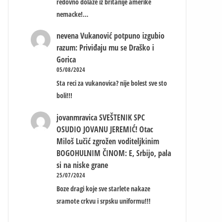
redovno dolaze iz britanije amerike
nemacke!…
nevena
Vukanović potpuno izgubio
razum: Priviđaju mu se Draško i
Gorica
05/08/2024
Sta reci za vukanovica? nije bolest sve sto
boli!!!
jovanmravica
SVEŠTENIK SPC
OSUDIO JOVANU JEREMIĆ! Otac
Miloš Lučić zgrožen voditeljkinim
BOGOHULNIM ČINOM: E, Srbijo, pala
si na niske grane
25/07/2024
Boze dragi koje sve starlete nakaze
sramote crkvu i srpsku uniformu!!!