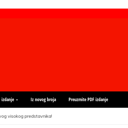
 izdanje
Iz novog broja
Preuzmite PDF izdanje
vog visokog predstavnika!