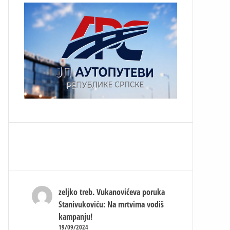
zeljko treb.
Vukanovićeva poruka
Stanivukoviću: Na mrtvima vodiš
kampanju!
19/09/2024