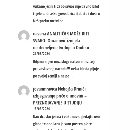
vukane jesi li ti zaboravio? nije davno bilo!
ti jelena drasko govedarica itd. ste i dosli u
N:S:preko mrtvi na…
nevena
ANALITIČAR MOŽE BITI
SVAKO: Obradović iznijela
neutemeljene tvrdnje o Dodiku
26/08/2024
Biljana i njen muz sluge natoa i mrzitelji
pravoslavnog naroda!!! neka ide da pljuje
po svojoj zemlji a ne po…
jovanmravica
Nebojša Drinić i
izbjegavanje priče o imovini –
PREZNOJAVANJE U STUDIJU
15/08/2024
Kao drasko jelena i vukanovic gledajte ovo
gledajte ono lazu ja sam posten plate