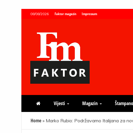
Skip
Faktor magazin
Impressum
08/08/2026
to
content
Faktor magazin
Uvijek presudan
Vijesti
Magazin
Štampano
Home
»
Marko Rubio: Podržavamo Italijana za no