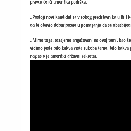
pravcu će ići američka podrška.
„Postoji novi kandidat za visokog predstavnika u BiH ko
da bi obavio dobar posao u pomaganju da se obezbijedi o
„Mimo toga, ostajemo angažovani na ovoj temi, kao što s
vidimo jeste bilo kakva vrsta sukoba tamo, bilo kakva podj
naglasio je američki državni sekretar.