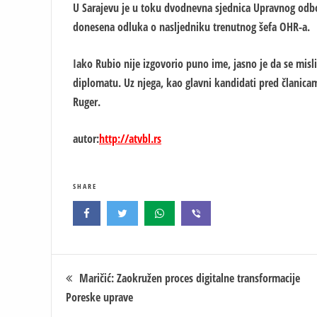
U Sarajevu je u toku dvodnevna sjednica Upravnog odbor
donesena odluka o nasljedniku trenutnog šefa OHR-a.
Iako Rubio nije izgovorio puno ime, jasno je da se misli
diplomatu. Uz njega, kao glavni kandidati pred članica
Ruger.
autor:
http://atvbl.rs
SHARE
Кретање
Maričić: Zaokružen proces digitalne transformacije
Poreske uprave
чланка