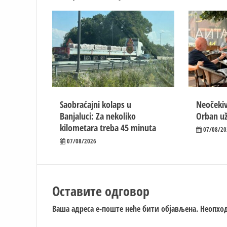
Saobraćajni kolaps u
Neočekiv
Banjaluci: Za nekoliko
Orban už
kilometara treba 45 minuta
07/08/20
07/08/2026
Оставите одговор
Ваша адреса е-поште неће бити објављена.
Неопход