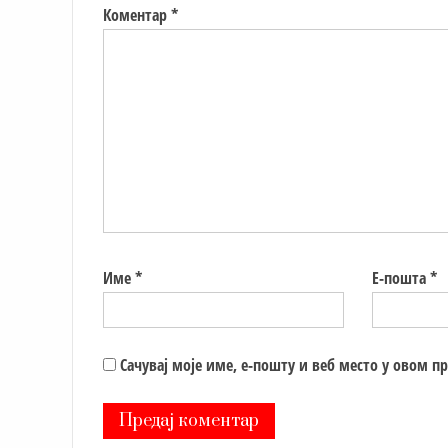
Коментар
*
Име
*
Е-пошта
*
Сачувај моје име, е-пошту и веб место у овом п