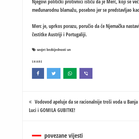
Njegovi politički protivnici ističu da je Merc, koji se 
međunarodnu blamažu, posebno jer se predstavljao kao 
Merc je, uprkos porazu, poručio da će Njemačka nastav
čestitke Austriji i Portugaliji.
savjet bezbijednosti un
SHARE
Кретање
Vodovod apeluje da se racionalnije troši voda u Banja
Luci i GOMILA GUBITKE!
чланка
povezane vijesti