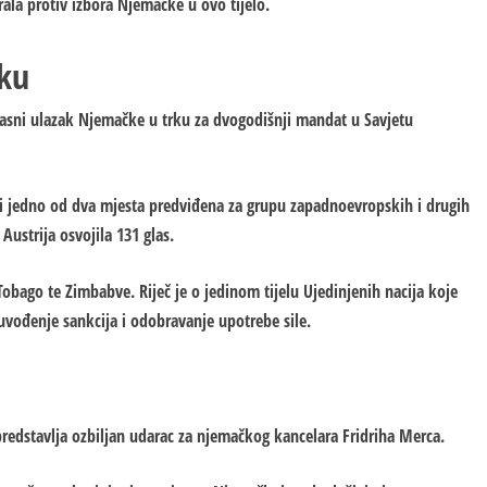
rala protiv izbora Njemačke u ovo tijelo.
rku
kasni ulazak Njemačke u trku za dvogodišnji mandat u Savjetu
di jedno od dva mjesta predviđena za grupu zapadnoevropskih i drugih
Austrija osvojila 131 glas.
 Tobago te Zimbabve. Riječ je o jedinom tijelu Ujedinjenih nacija koje
vođenje sankcija i odobravanje upotrebe sile.
redstavlja ozbiljan udarac za njemačkog kancelara Fridriha Merca.