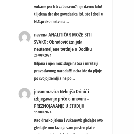
vukane jesi li ti zaboravio? nije davno bilo!
ti jelena drasko govedarica itd. ste i dosli u
N:S:preko mrtvi na…
nevena
ANALITIČAR MOŽE BITI
SVAKO: Obradović iznijela
neutemeljene tvrdnje o Dodiku
26/08/2024
Biljana i njen muz sluge natoa i mrzitelji
pravoslavnog naroda!!! neka ide da pljuje
po svojoj zemlji a ne po…
jovanmravica
Nebojša Drinić i
izbjegavanje priče o imovini –
PREZNOJAVANJE U STUDIJU
15/08/2024
Kao drasko jelena i vukanovic gledajte ovo
gledajte ono lazu ja sam posten plate