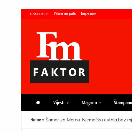
Skip
Faktor magazin
Impressum
07/08/2026
to
content
Faktor magazin
Uvijek presudan
Vijesti
Magazin
Štampano
Home
»
Šamar za Merca: Njemačka ostala bez mj