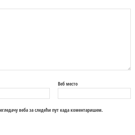
Веб место
регледачу веба за следећи пут када коментаришем.