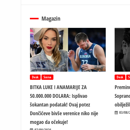
Magazin
Desk
Scena
Desk
S
BITKA LUKE I ANAMARIJE ZA
Preminu
50.000.000 DOLARA: Isplivao
Soprano
šokantan podatak! Ovaj potez
obiljež
Dončićeve bivše verenice niko nije
03/08/
mogao da očekuje!
07/08/2026