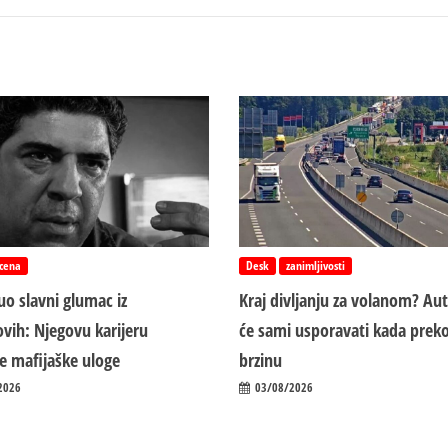
cena
Desk
zanimljivosti
o slavni glumac iz
Kraj divljanju za volanom? Au
vih: Njegovu karijeru
će sami usporavati kada preko
ile mafijaške uloge
brzinu
2026
03/08/2026