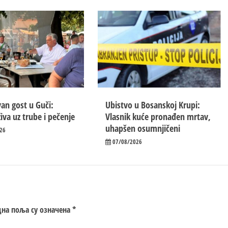
an gost u Guči:
Ubistvo u Bosanskoj Krupi:
iva uz trube i pečenje
Vlasnik kuće pronađen mrtav,
uhapšen osumnjičeni
26
07/08/2026
на поља су означена
*