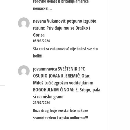
redovno dolaze iz britanije amerike
nemacke!…
nevena
Vukanović potpuno izgubio
razum: Priviđaju mu se Draško i
Gorica
05/08/2024
Sta reci za vukanovica? nije bolest sve sto
boli!!!
jovanmravica
SVEŠTENIK SPC
OSUDIO JOVANU JEREMIĆ! Otac
Miloš Lučić zgrožen voditeljkinim
BOGOHULNIM ČINOM: E, Srbijo, pala
si na niske grane
25/07/2024
Boze dragi koje sve starlete nakaze
sramote crkvu i srpsku uniformu!!!