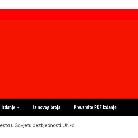
 izdanje
Iz novog broja
Preuzmite PDF izdanje
esta u Savjetu bezbjednosti UN-a!