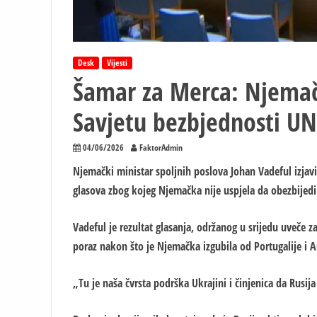
Desk
Vijesti
Šamar za Merca: Njemač
Savjetu bezbjednosti UN
04/06/2026
FaktorAdmin
Njemački ministar spoljnih poslova Johan Vadeful izjavi
glasova zbog kojeg Njemačka nije uspjela da obezbijedi 
Vadeful je rezultat glasanja, održanog u srijedu uveče z
poraz nakon što je Njemačka izgubila od Portugalije i Au
„Tu je naša čvrsta podrška Ukrajini i činjenica da Rusija