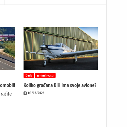
Desk
zanimljivosti
tomobili
Koliko građana BiH ima svoje avione?
račite
03/08/2026