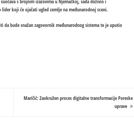
već suočava s brojnim izazovima u Njemačkoj, sada doživio i
lider koji će ojačati ugled zemlje na međunarodnoj sceni.
iti da bude snažan zagovornik međunarodnog sistema te je uputio
Maričić: Zaokružen proces digitalne transformacije Poreske
uprave