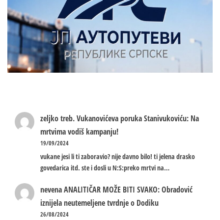
zeljko treb.
Vukanovićeva poruka Stanivukoviću: Na
mrtvima vodiš kampanju!
19/09/2024
vukane jesi li ti zaboravio? nije davno bilo! ti jelena drasko
govedarica itd. ste i dosli u N:S:preko mrtvi na…
nevena
ANALITIČAR MOŽE BITI SVAKO: Obradović
iznijela neutemeljene tvrdnje o Dodiku
26/08/2024