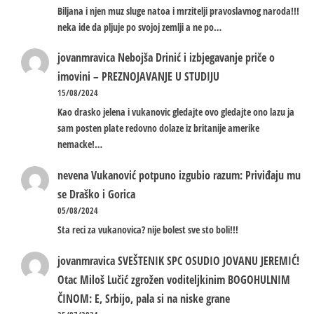
Biljana i njen muz sluge natoa i mrzitelji pravoslavnog naroda!!!
neka ide da pljuje po svojoj zemlji a ne po…
jovanmravica
Nebojša Drinić i izbjegavanje priče o
imovini – PREZNOJAVANJE U STUDIJU
15/08/2024
Kao drasko jelena i vukanovic gledajte ovo gledajte ono lazu ja
sam posten plate redovno dolaze iz britanije amerike
nemacke!…
nevena
Vukanović potpuno izgubio razum: Priviđaju mu
se Draško i Gorica
05/08/2024
Sta reci za vukanovica? nije bolest sve sto boli!!!
jovanmravica
SVEŠTENIK SPC OSUDIO JOVANU JEREMIĆ!
Otac Miloš Lučić zgrožen voditeljkinim BOGOHULNIM
ČINOM: E, Srbijo, pala si na niske grane