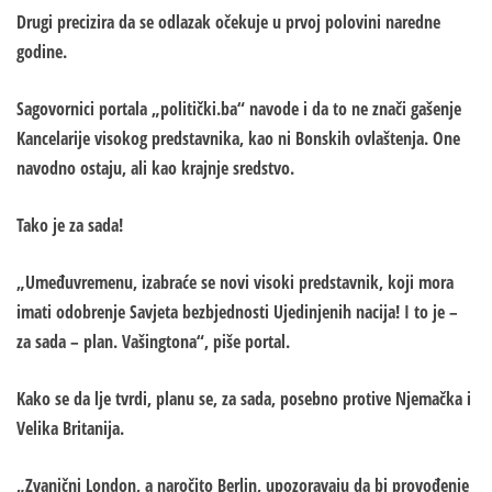
Drugi precizira da se odlazak očekuje u prvoj polovini naredne
godine.
Sagovornici portala „politički.ba“ navode i da to ne znači gašenje
Kancelarije visokog predstavnika, kao ni Bonskih ovlaštenja. One
navodno ostaju, ali kao krajnje sredstvo.
Tako je za sada!
„Umeđuvremenu, izabraće se novi visoki predstavnik, koji mora
imati odobrenje Savjeta bezbjednosti Ujedinjenih nacija! I to je –
za sada – plan. Vašingtona“, piše portal.
Kako se da lje tvrdi, planu se, za sada, posebno protive Njemačka i
Velika Britanija.
„Zvanični London, a naročito Berlin, upozoravaju da bi provođenje