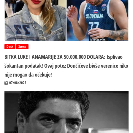
Desk
Scena
BITKA LUKE I ANAMARIJE ZA 50.000.000 DOLARA: Isplivao
šokantan podatak! Ovaj potez Dončićeve bivše verenice niko
nije mogao da očekuje!
07/08/2026