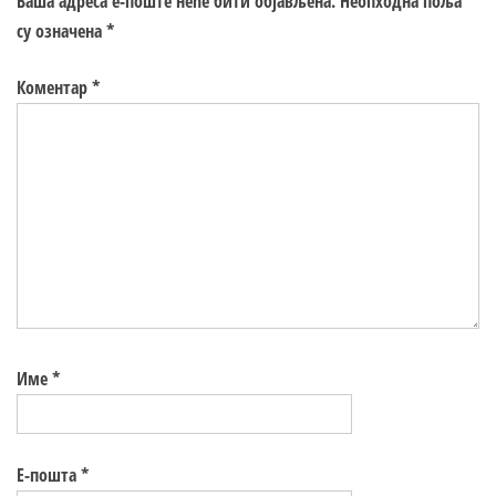
Ваша адреса е-поште неће бити објављена.
Неопходна поља
су означена
*
Коментар
*
Име
*
Е-пошта
*