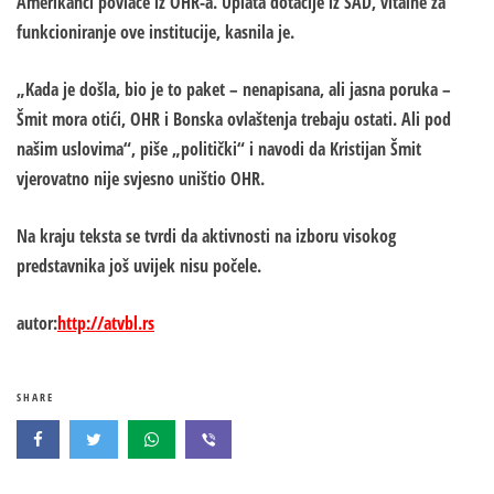
Amerikanci povlače iz OHR-a. Uplata dotacije iz SAD, vitalne za
funkcioniranje ove institucije, kasnila je.
„Kada je došla, bio je to paket – nenapisana, ali jasna poruka –
Šmit mora otići, OHR i Bonska ovlaštenja trebaju ostati. Ali pod
našim uslovima“, piše „politički“ i navodi da Kristijan Šmit
vjerovatno nije svjesno uništio OHR.
Na kraju teksta se tvrdi da aktivnosti na izboru visokog
predstavnika još uvijek nisu počele.
autor:
http://atvbl.rs
SHARE