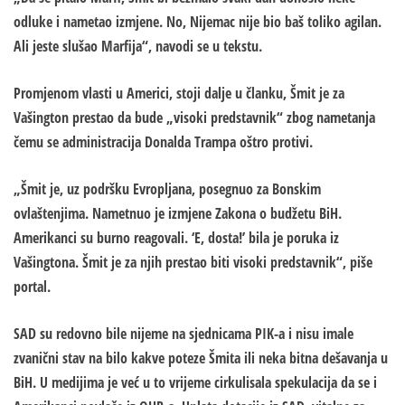
odluke i nametao izmjene. No, Nijemac nije bio baš toliko agilan.
Ali jeste slušao Marfija“, navodi se u tekstu.
Promjenom vlasti u Americi, stoji dalje u članku, Šmit je za
Vašington prestao da bude „visoki predstavnik“ zbog nametanja
čemu se administracija Donalda Trampa oštro protivi.
„Šmit je, uz podršku Evropljana, posegnuo za Bonskim
ovlaštenjima. Nametnuo je izmjene Zakona o budžetu BiH.
Amerikanci su burno reagovali. ‘E, dosta!’ bila je poruka iz
Vašingtona. Šmit je za njih prestao biti visoki predstavnik“, piše
portal.
SAD su redovno bile nijeme na sjednicama PIK-a i nisu imale
zvanični stav na bilo kakve poteze Šmita ili neka bitna dešavanja u
BiH. U medijima je već u to vrijeme cirkulisala spekulacija da se i