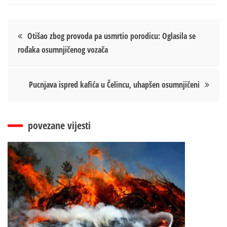
Кретање
Otišao zbog provoda pa usmrtio porodicu: Oglasila se
rođaka osumnjičenog vozača
чланка
Pucnjava ispred kafića u Čelincu, uhapšen osumnjičeni
povezane vijesti