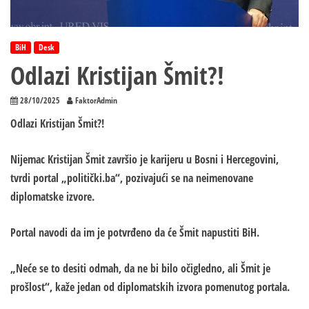
BiH
Desk
Odlazi Kristijan Šmit?!
28/10/2025
FaktorAdmin
Odlazi Kristijan Šmit?!
Nijemac Kristijan Šmit završio je karijeru u Bosni i Hercegovini,
tvrdi portal „politički.ba“, pozivajući se na neimenovane
diplomatske izvore.
Portal navodi da im je potvrđeno da će Šmit napustiti BiH.
„Neće se to desiti odmah, da ne bi bilo očigledno, ali Šmit je
prošlost“, kaže jedan od diplomatskih izvora pomenutog portala.