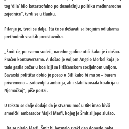
tog ‘dila’ bilo katastrofalno po dosadašnju politiku međunarodne
zajednice“, tvrdi se u članku.
Pitanje je, tvrdi se dalje, šta će se dešavati sa brojnim odlukama
prethodnih visokih predstavnika.
„Šmit će, po svemu sudeći, naredne godine otići kako je i došao.
Praćen kontraverzama. A došao je voljom Angele Merkel koja je
tada gasila požar u koaliciji sa Hrišćanskom socijalnom unijom.
Bavarski političar dobio je posao u BiH kako bi mu se – barem
privremeno – zadovoljila ambicija, ali i stabilizovaala koalicija u
Njemačkoj“, piše portal.
U tekstu se dalje dodaje da je stvarnu moć u BiH imao bivši
američki ambasador Majkl Marfi, kojeg je Šmit slijepo slušao.
„Da se pitalo Marfi, Šmit bi bezmalo svaki dan donosio neke