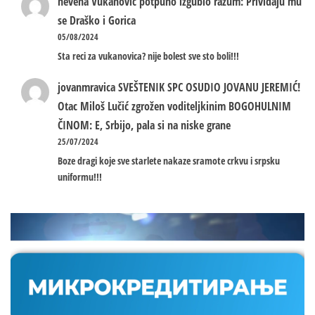
nevena
Vukanović potpuno izgubio razum: Priviđaju mu
se Draško i Gorica
05/08/2024
Sta reci za vukanovica? nije bolest sve sto boli!!!
jovanmravica
SVEŠTENIK SPC OSUDIO JOVANU JEREMIĆ!
Otac Miloš Lučić zgrožen voditeljkinim BOGOHULNIM
ČINOM: E, Srbijo, pala si na niske grane
25/07/2024
Boze dragi koje sve starlete nakaze sramote crkvu i srpsku
uniformu!!!