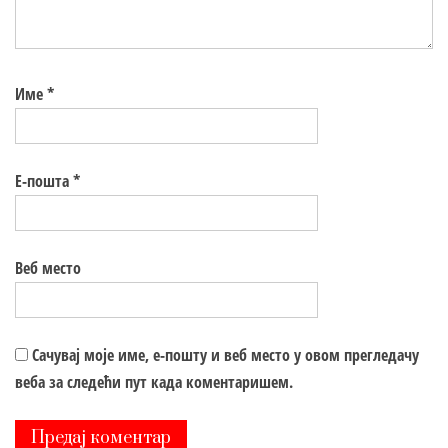
Име
*
Е-пошта
*
Веб место
Сачувај моје име, е-пошту и веб место у овом прегледачу
веба за следећи пут када коментаришем.