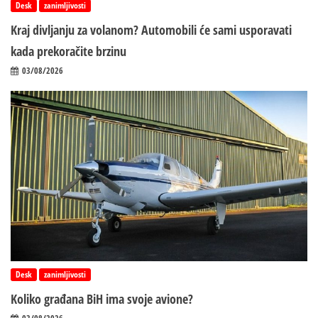
Desk
zanimljivosti
Kraj divljanju za volanom? Automobili će sami usporavati
kada prekoračite brzinu
03/08/2026
Desk
zanimljivosti
Koliko građana BiH ima svoje avione?