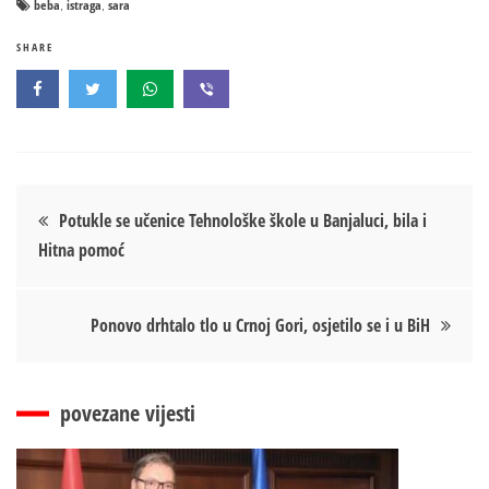
beba
istraga
sara
,
,
SHARE
Кретање
Potukle se učenice Tehnološke škole u Banjaluci, bila i
Hitna pomoć
чланка
Ponovo drhtalo tlo u Crnoj Gori, osjetilo se i u BiH
povezane vijesti