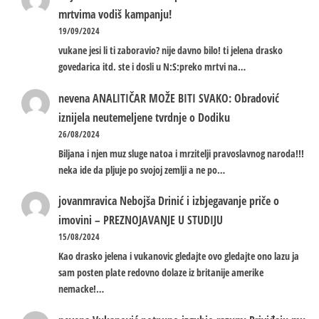
mrtvima vodiš kampanju!
19/09/2024
vukane jesi li ti zaboravio? nije davno bilo! ti jelena drasko
govedarica itd. ste i dosli u N:S:preko mrtvi na…
nevena
ANALITIČAR MOŽE BITI SVAKO: Obradović
iznijela neutemeljene tvrdnje o Dodiku
26/08/2024
Biljana i njen muz sluge natoa i mrzitelji pravoslavnog naroda!!!
neka ide da pljuje po svojoj zemlji a ne po…
jovanmravica
Nebojša Drinić i izbjegavanje priče o
imovini – PREZNOJAVANJE U STUDIJU
15/08/2024
Kao drasko jelena i vukanovic gledajte ovo gledajte ono lazu ja
sam posten plate redovno dolaze iz britanije amerike
nemacke!…