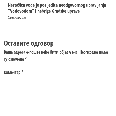
Nestašica vode je posljedica neodgovornog upravljanja
“Vodovodom” i nebrige Gradske uprave
06/08/2026
Оставите одговор
Ваша адреса е-поште неће бити објављена.
Неопходна поља
су означена
*
Коментар
*