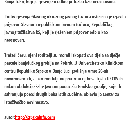
Banja Luka, koji je rješenjem odbio pritužbu kao neosnovanu.
Protiv rješenja Glavnog okružnog javnog tužioca oštećena je izjavila
prigovor Glavnom republičkom javnom tužiocu, Republičkog
javnog tužilaštva RS, koji je rješenjem prigovor odbio kao
neosnovan.
Tražeći Saru, njeni roditelji su morali iskopati dva tijela sa dječje
parcele banjalučkog groblja na Pobrđu.U Univerzitetsko kliničkom
centru Republike Srpske u Banja Luci godišnje umre 20-ak
novorođenčadi, a ako roditelji ne preuzmu njihova tijela UKCRS ih
nakon obdukcije šalje Javnom poduzeću Gradsko groblje, koje ih
sahranjuje pored drugih beba istih sudbina, objavio je Centar za
istraživačko novinarstvo.
autor:
http://srpskainfo.com