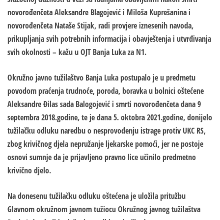
novorođenčeta Aleksandre Blagojević i Miloša Kuprešanina i
novorođenčeta Nataše Stijak, radi provjere iznesenih navoda,
prikupljanja svih potrebnih informacija i obavještenja i utvrđivanja
svih okolnosti – kažu u OJT Banja Luka za N1.
Okružno javno tužilaštvo Banja Luka postupalo je u predmetu
povodom praćenja trudnoće, poroda, boravka u bolnici oštećene
Aleksandre Đilas sada Balogojević i smrti novorođenčeta dana 9
septembra 2018.godine, te je dana 5. oktobra 2021.godine, donijelo
tužilačku odluku naredbu o nesprovođenju istrage protiv UKC RS,
zbog krivičnog djela nepružanje ljekarske pomoći, jer ne postoje
osnovi sumnje da je prijavljeno pravno lice učinilo predmetno
krivično djelo.
Na donesenu tužilačku odluku oštećena je uložila pritužbu
Glavnom okružnom javnom tužiocu Okružnog javnog tužilaštva