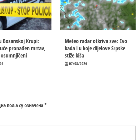
u Bosanskoj Krupi:
Meteo radar otkriva sve: Evo
kuće pronađen mrtav,
kada i u koje dijelove Srpske
 osumnjičeni
stiže kiša
26
07/08/2026
на поља су означена
*