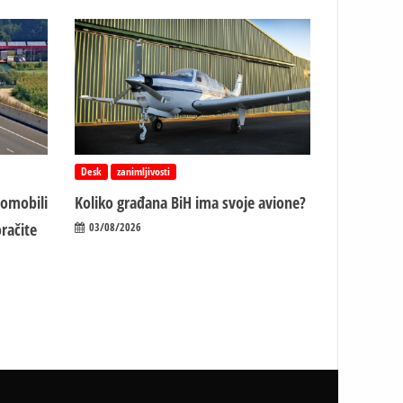
Desk
zanimljivosti
tomobili
Koliko građana BiH ima svoje avione?
račite
03/08/2026