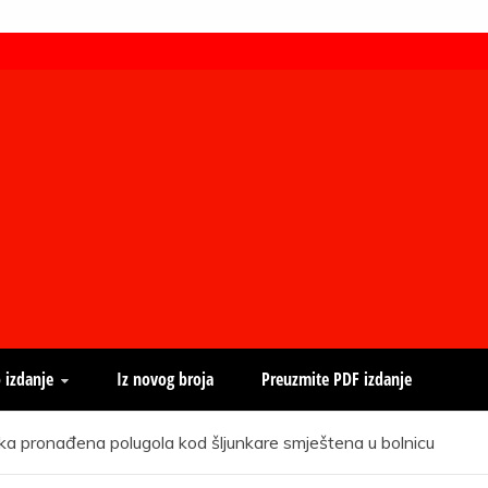
 izdanje
Iz novog broja
Preuzmite PDF izdanje
pronađena polugola kod šljunkare smještena u bolnicu