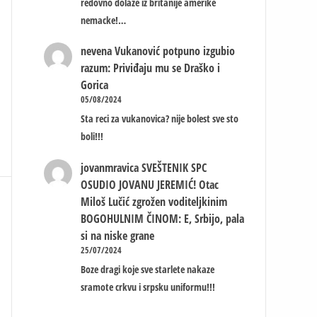
redovno dolaze iz britanije amerike
nemacke!…
nevena
Vukanović potpuno izgubio
razum: Priviđaju mu se Draško i
Gorica
05/08/2024
Sta reci za vukanovica? nije bolest sve sto
boli!!!
jovanmravica
SVEŠTENIK SPC
OSUDIO JOVANU JEREMIĆ! Otac
Miloš Lučić zgrožen voditeljkinim
BOGOHULNIM ČINOM: E, Srbijo, pala
si na niske grane
25/07/2024
Boze dragi koje sve starlete nakaze
sramote crkvu i srpsku uniformu!!!