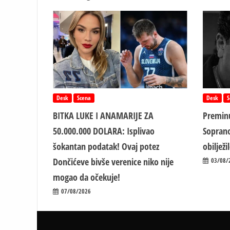
Desk
Scena
Desk
S
BITKA LUKE I ANAMARIJE ZA
Preminu
50.000.000 DOLARA: Isplivao
Soprano
šokantan podatak! Ovaj potez
obiljež
Dončićeve bivše verenice niko nije
03/08/
mogao da očekuje!
07/08/2026