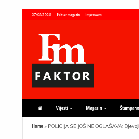
Skip
Faktor magazin
Impressum
07/08/2026
to
content
Faktor magazin
Uvijek presudan
Vijesti
Magazin
Štampano
Home
»
POLICIJA SE JOŠ NE OGLAŠAVA: Djevojka 