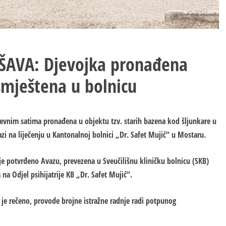
AŠAVA: Djevojka pronađena
smještena u bolnicu
nevnim satima pronađena u objektu tzv. starih bazena kod šljunkare u
zi na liječenju u Kantonalnoj bolnici „Dr. Safet Mujić“ u Mostaru.
je potvrđeno Avazu, prevezena u Sveučilišnu kliničku bolnicu (SKB)
na Odjel psihijatrije KB „Dr. Safet Mujić“.
am je rečeno, provode brojne istražne radnje radi potpunog