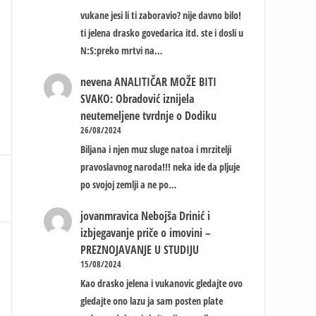
vukane jesi li ti zaboravio? nije davno bilo!
ti jelena drasko govedarica itd. ste i dosli u
N:S:preko mrtvi na…
nevena
ANALITIČAR MOŽE BITI
SVAKO: Obradović iznijela
neutemeljene tvrdnje o Dodiku
26/08/2024
Biljana i njen muz sluge natoa i mrzitelji
pravoslavnog naroda!!! neka ide da pljuje
po svojoj zemlji a ne po…
jovanmravica
Nebojša Drinić i
izbjegavanje priče o imovini –
PREZNOJAVANJE U STUDIJU
15/08/2024
Kao drasko jelena i vukanovic gledajte ovo
gledajte ono lazu ja sam posten plate