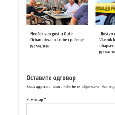
Neočekivan gost u Guči:
Ubistvo 
Orban uživa uz trube i pečenje
Vlasnik 
uhapšen
07/08/2026
07/08/20
Оставите одговор
Ваша адреса е-поште неће бити објављена.
Неопход
Коментар
*