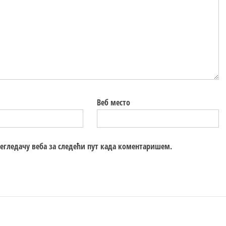
Веб место
регледачу веба за следећи пут када коментаришем.