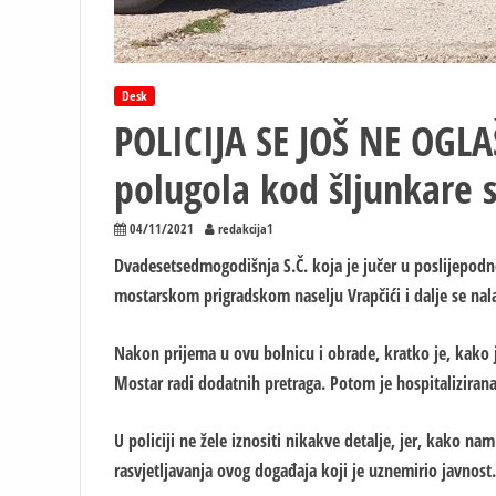
Desk
POLICIJA SE JOŠ NE OGL
polugola kod šljunkare 
04/11/2021
redakcija1
Dvadesetsedmogodišnja S.Č. koja je jučer u poslijepod
mostarskom prigradskom naselju Vrapčići i dalje se nala
Nakon prijema u ovu bolnicu i obrade, kratko je, kako 
Mostar radi dodatnih pretraga. Potom je hospitalizirana 
U policiji ne žele iznositi nikakve detalje, jer, kako n
rasvjetljavanja ovog događaja koji je uznemirio javnost.