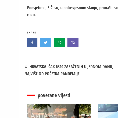
Podsjetimo, S.Č. su, u polusvjesnom stanju, pronašli rad
ruku.
SHARE
Кретање
HRVATSKA: ČAK 6310 ZARAŽENIH U JEDNOM DANU,
NAJVIŠE OD POČETKA PANDEMIJE
чланка
povezane vijesti