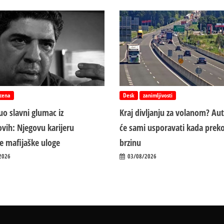
cena
Desk
zanimljivosti
o slavni glumac iz
Kraj divljanju za volanom? Au
vih: Njegovu karijeru
će sami usporavati kada preko
ile mafijaške uloge
brzinu
2026
03/08/2026