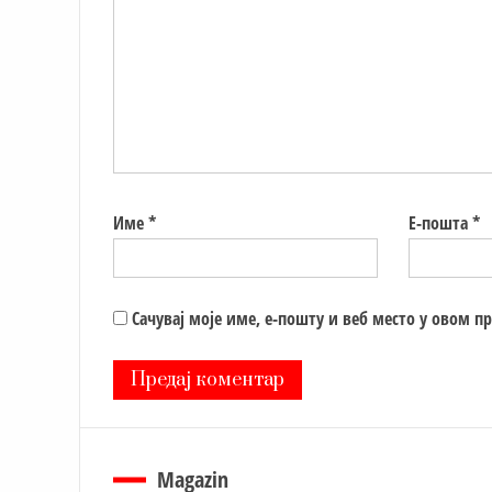
Име
*
Е-пошта
*
Сачувај моје име, е-пошту и веб место у овом п
Magazin