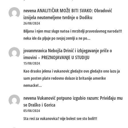
nevena
ANALITIČAR MOŽE BITI SVAKO: Obradović
iznijela neutemeljene tvrdnje o Dodiku
26/08/2024
Biljana i njen muz sluge natoa i mrzitelji pravoslavnog naroda!!!
neka ide da pljuje po svojoj zemlji a ne po…
jovanmravica
Nebojša Drinić i izbjegavanje priče o
imovini – PREZNOJAVANJE U STUDIJU
15/08/2024
Kao drasko jelena i vukanovic gledajte ovo gledajte ono lazu ja
sam posten plate redovno dolaze iz britanije amerike
nemacke!…
nevena
Vukanović potpuno izgubio razum: Priviđaju mu
se Draško i Gorica
05/08/2024
Sta reci za vukanovica? nije bolest sve sto boli!!!