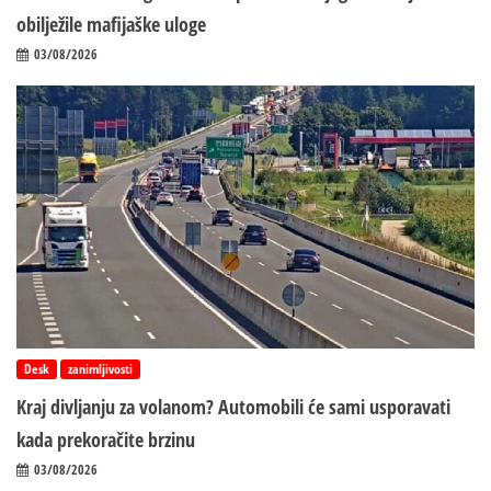
obilježile mafijaške uloge
03/08/2026
Desk
zanimljivosti
Kraj divljanju za volanom? Automobili će sami usporavati
kada prekoračite brzinu
03/08/2026