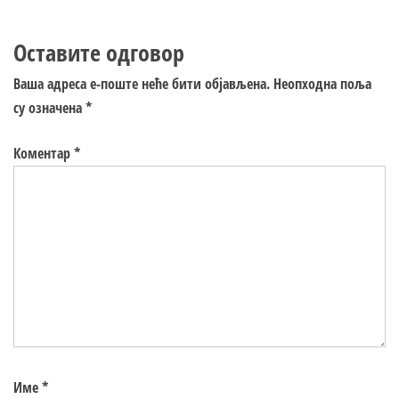
Оставите одговор
Ваша адреса е-поште неће бити објављена.
Неопходна поља
су означена
*
Коментар
*
Име
*