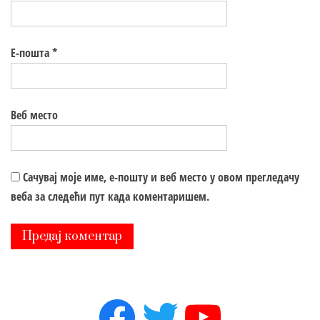
Е-пошта
*
Веб место
Сачувај моје име, е-пошту и веб место у овом прегледачу
веба за следећи пут када коментаришем.
Facebook
Twitter
YouTube