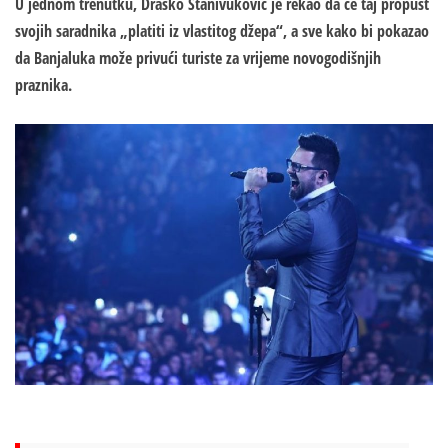
U jednom trenutku, Draško Stanivuković je rekao da će taj propust
svojih saradnika „platiti iz vlastitog džepa“, a sve kako bi pokazao
da Banjaluka može privući turiste za vrijeme novogodišnjih
praznika.