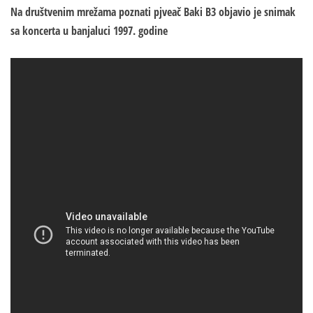
Na društvenim mrežama poznati pjveač Baki B3 objavio je snimak
sa koncerta u banjaluci 1997. godine