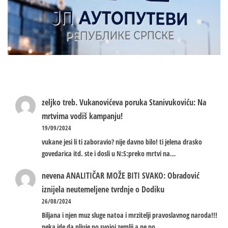
zeljko treb.
Vukanovićeva poruka Stanivukoviću: Na
mrtvima vodiš kampanju!
19/09/2024
vukane jesi li ti zaboravio? nije davno bilo! ti jelena drasko
govedarica itd. ste i dosli u N:S:preko mrtvi na…
nevena
ANALITIČAR MOŽE BITI SVAKO: Obradović
iznijela neutemeljene tvrdnje o Dodiku
26/08/2024
Biljana i njen muz sluge natoa i mrzitelji pravoslavnog naroda!!!
neka ide da pljuje po svojoj zemlji a ne po…