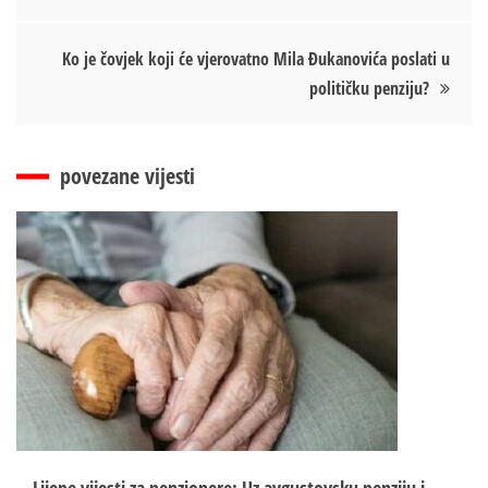
чланка
Ko je čovjek koji će vjerovatno Mila Đukanovića poslati u
političku penziju?
povezane vijesti