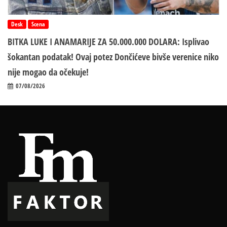
Desk
Scena
BITKA LUKE I ANAMARIJE ZA 50.000.000 DOLARA: Isplivao
šokantan podatak! Ovaj potez Dončićeve bivše verenice niko
nije mogao da očekuje!
07/08/2026