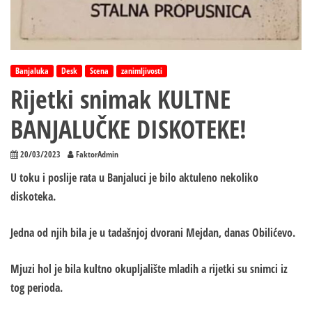
Banjaluka
Desk
Scena
zanimljivosti
Rijetki snimak KULTNE
BANJALUČKE DISKOTEKE!
20/03/2023
FaktorAdmin
U toku i poslije rata u Banjaluci je bilo aktuleno nekoliko
diskoteka.
Jedna od njih bila je u tadašnjoj dvorani Mejdan, danas Obilićevo.
Mjuzi hol je bila kultno okupljalište mladih a rijetki su snimci iz
tog perioda.