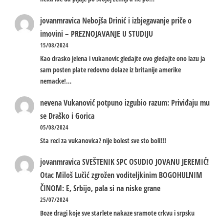
jovanmravica
Nebojša Drinić i izbjegavanje priče o
imovini – PREZNOJAVANJE U STUDIJU
15/08/2024
Kao drasko jelena i vukanovic gledajte ovo gledajte ono lazu ja
sam posten plate redovno dolaze iz britanije amerike
nemacke!…
nevena
Vukanović potpuno izgubio razum: Priviđaju mu
se Draško i Gorica
05/08/2024
Sta reci za vukanovica? nije bolest sve sto boli!!!
jovanmravica
SVEŠTENIK SPC OSUDIO JOVANU JEREMIĆ!
Otac Miloš Lučić zgrožen voditeljkinim BOGOHULNIM
ČINOM: E, Srbijo, pala si na niske grane
25/07/2024
Boze dragi koje sve starlete nakaze sramote crkvu i srpsku