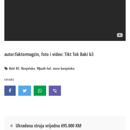
autor:faktormagzin, foto i video: Tikt Tok Baki b3
Baki B3
Banjaluka
Mjuzik hol
stara banjaluka
,
,
,
SHARE
Кретање
Ukra­de­na stru­ja vri­je­dna 695.000 KM