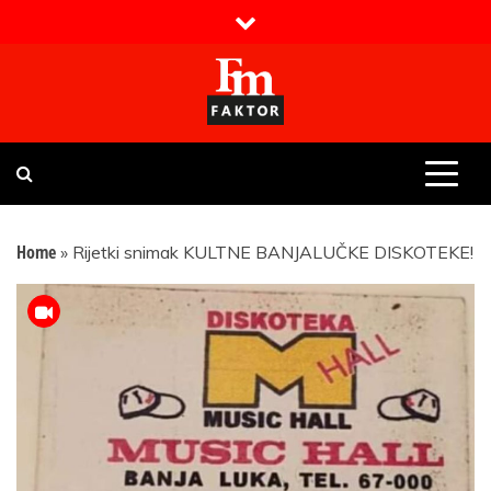
Skip
to
content
Faktor magazin
Uvijek presudan
Home
»
Rijetki snimak KULTNE BANJALUČKE DISKOTEKE!