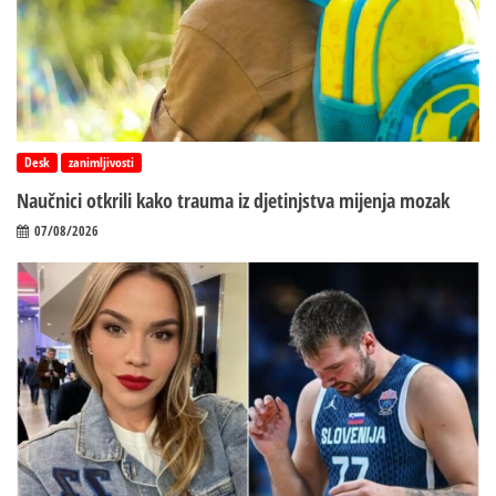
Desk
zanimljivosti
Naučnici otkrili kako trauma iz d‌jetinjstva mijenja mozak
07/08/2026