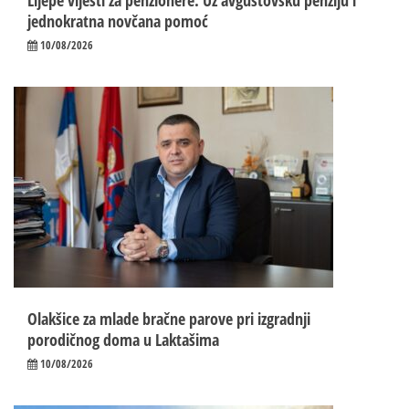
Lijepe vijesti za penzionere: Uz avgustovsku penziju i
jednokratna novčana pomoć
10/08/2026
Olakšice za mlade bračne parove pri izgradnji
porodičnog doma u Laktašima
10/08/2026