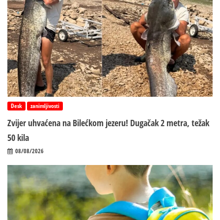
Desk
zanimljivosti
Zvijer uhvaćena na Bilećkom jezeru! Dugačak 2 metra, težak
50 kila
08/08/2026