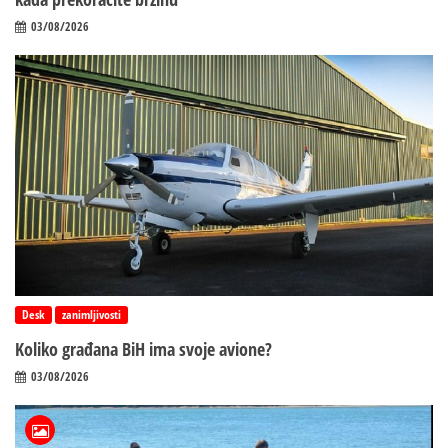
03/08/2026
Desk
zanimljivosti
Koliko građana BiH ima svoje avione?
03/08/2026