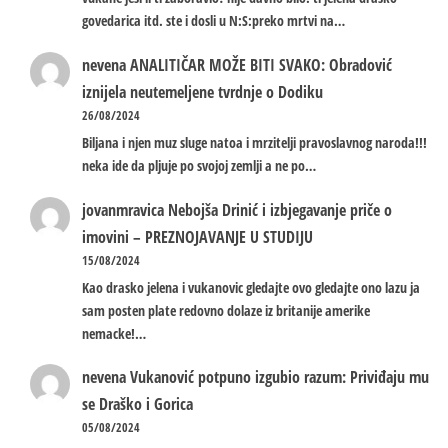
govedarica itd. ste i dosli u N:S:preko mrtvi na…
nevena
ANALITIČAR MOŽE BITI SVAKO: Obradović
iznijela neutemeljene tvrdnje o Dodiku
26/08/2024
Biljana i njen muz sluge natoa i mrzitelji pravoslavnog naroda!!!
neka ide da pljuje po svojoj zemlji a ne po…
jovanmravica
Nebojša Drinić i izbjegavanje priče o
imovini – PREZNOJAVANJE U STUDIJU
15/08/2024
Kao drasko jelena i vukanovic gledajte ovo gledajte ono lazu ja
sam posten plate redovno dolaze iz britanije amerike
nemacke!…
nevena
Vukanović potpuno izgubio razum: Priviđaju mu
se Draško i Gorica
05/08/2024