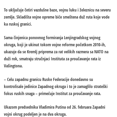
To uključuje četiri vazdušne baze, vojnu luku i železnicu na severu
zemlje. Skladišta vojne opreme biće smeštena duž ruta koje vode
ka ruskoj granici.
Sama činjenica ponovnog formiranja Lenjingradskog vojnog
okruga, koji je ukinut tokom vojne reforme početkom 2010-ih,
ukazuje da se Kremlj priprema za rat velikih razmera sa NATO na
duži rok, smatraju stručnjaci Instituta za proučavanje rata iz
Vašingtona.
– Celu zapadnu granicu Ruske Federacije donedavno su
kontrolisale jedinice Zapadnog okruga i to je zamaglilo strateški
fokus ​​ruskih snaga – primećuje Institut za proučavanje rata.
Ukazom predsednika Vladimira Putina od 26. februara
Zapadni
vojni okrug podeljen je na dva okruga.