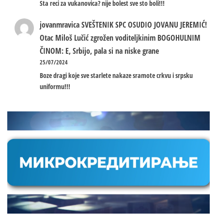
Sta reci za vukanovica? nije bolest sve sto boli!!!
jovanmravica
SVEŠTENIK SPC OSUDIO JOVANU JEREMIĆ!
Otac Miloš Lučić zgrožen voditeljkinim BOGOHULNIM
ČINOM: E, Srbijo, pala si na niske grane
25/07/2024
Boze dragi koje sve starlete nakaze sramote crkvu i srpsku
uniformu!!!