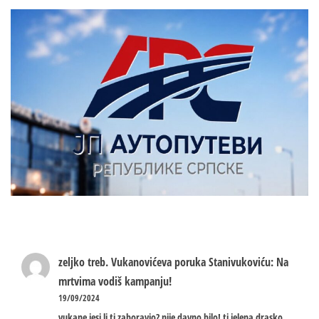
zeljko treb.
Vukanovićeva poruka Stanivukoviću: Na
mrtvima vodiš kampanju!
19/09/2024
vukane jesi li ti zaboravio? nije davno bilo! ti jelena drasko