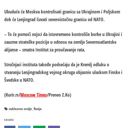
Ubuduće će Moskva kontrolisati granicu sa Ukrajinom i Poljskom
dok će Lenjingrad čuvati severoistočnu granicu od NATO.
– To će pomoći vojsci da istovremeno kontroliše borbe u Ukrajini i
zauzme strateške pozicije u odnosu na zemlje Severnoatlantske
alijanse – smatra Institut za proučavanje rata.
Stručnjaci instituta takođe podsećaju da je Kremlj odluku o
stvaranju Lenjingradskog vojnog okruga objasnio ulaskom Finske i
Švedske u NATO.
(Kurir.rs/
Moscow Times
/Preneo Z.Ko)
nuklearno oružje
Rusija
,
SHARE