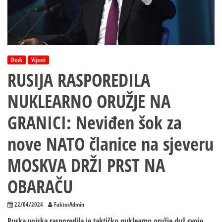
Desk
Vijesti
RUSIJA RASPOREDILA
NUKLEARNO ORUŽJE NA
GRANICI: Neviđen šok za
nove NATO članice na sjeveru
MOSKVA DRŽI PRST NA
OBARAČU
22/04/2024
FaktorAdmin
Ruska vojska rasporedila je taktičko nuklearno oružje duž svoje