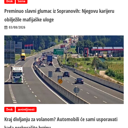
Desk
Scena
Preminuo slavni glumac iz Sopranovih: Njegovu karijeru
obilježile mafijaške uloge
03/08/2026
Desk
zanimljivosti
Kraj divljanju za volanom? Automobili će sami usporavati
kada prekoračite brzinu