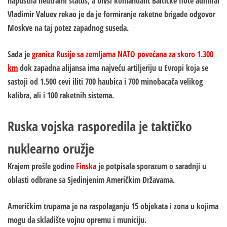
napustila neutralni status, a bivši komandant Baltičke flote admiral
Vladimir Valuev rekao je da je formiranje raketne brigade odgovor
Moskve
na taj potez zapadnog suseda.
Sada je
granica Rusije sa zemljama NATO povećana za skoro 1.300
km
dok zapadna alijansa ima najveću artiljeriju u Evropi koja se
sastoji od 1.500 cevi iliti 700 haubica i 700 minobacača velikog
kalibra, ali i 100 raketnih sistema.
Ruska vojska rasporedila je taktičko
nuklearno oružje
Krajem prošle godine
Finska
je potpisala sporazum o saradnji u
oblasti odbrane sa Sjedinjenim Američkim Državama.
Američkim trupama je na raspolaganju 15 objekata i zona u kojima
mogu da skladište vojnu opremu i municiju.