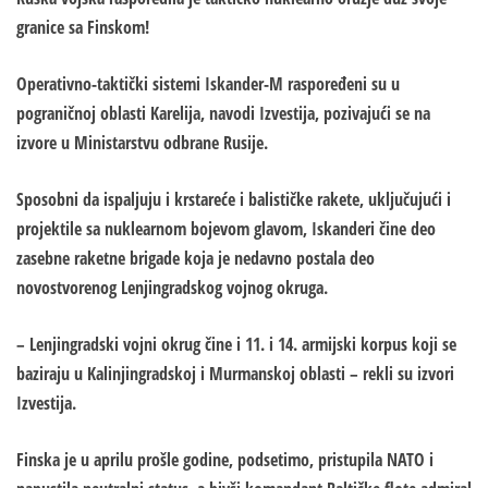
granice sa Finskom!
Operativno-taktički sistemi
Iskander-M raspoređeni su u
pograničnoj oblasti Karelija, navodi Izvestija, pozivajući se na
izvore u Ministarstvu odbrane Rusije.
Sposobni da ispaljuju i krstareće i balističke rakete, uključujući i
projektile sa nuklearnom bojevom glavom, Iskanderi čine deo
zasebne raketne brigade koja je nedavno postala deo
novostvorenog Lenjingradskog vojnog okruga.
– Lenjingradski vojni okrug čine i 11. i 14. armijski korpus koji se
baziraju u Kalinjingradskoj i Murmanskoj oblasti – rekli su izvori
Izvestija.
Finska je u aprilu prošle godine, podsetimo,
pristupila NATO i