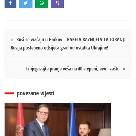
Кретање
Rusi se vraćaju u Harkov – RAKETA RAZNIJELA TV TORANJ:
Rusija postepeno odsijeca grad od ostatka Ukrajine!
чланка
Izbjegavajte pranje veša na 40 stepeni, evo i zašto
povezane vijesti