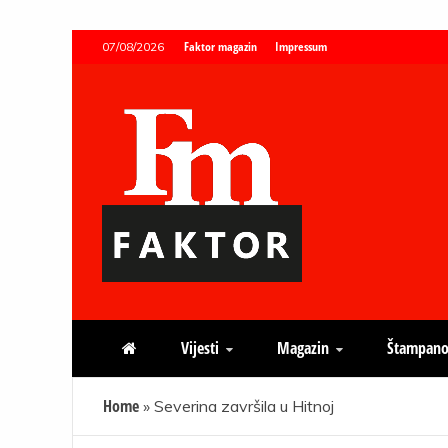
Skip
Faktor magazin
Impressum
07/08/2026
to
content
Faktor magazin
Uvijek presudan
Vijesti
Magazin
Štampano
Home
»
Severina završila u Hitnoj