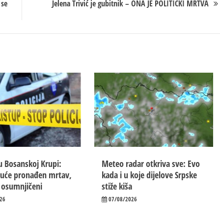
 se
Jelena Trivić je gubitnik – ONA JE POLITIČKI MRTVA
u Bosanskoj Krupi:
Meteo radar otkriva sve: Evo
kuće pronađen mrtav,
kada i u koje dijelove Srpske
 osumnjičeni
stiže kiša
26
07/08/2026