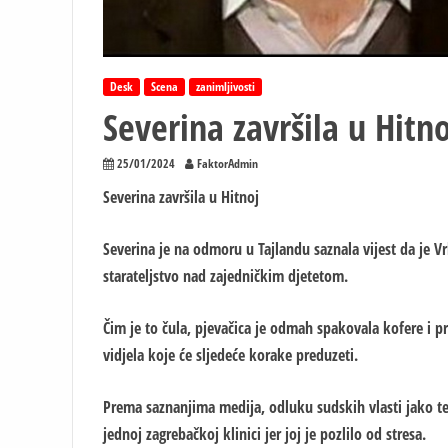
Desk
Scena
zanimljivosti
Severina završila u Hitno
25/01/2024
FaktorAdmin
Severina završila u Hitnoj
Severina je na odmoru u Tajlandu saznala vijest da je
starateljstvo nad zajedničkim djetetom.
Čim je to čula, pjevačica je odmah spakovala kofere i 
vidjela koje će sljedeće korake preduzeti.
Prema saznanjima medija, odluku sudskih vlasti jako te
jednoj zagrebačkoj klinici jer joj je pozlilo od stresa.