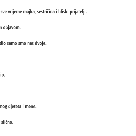
ve vrijeme majka, sestričina i bliski prijatelji.
om objavom.
odio samo smo nas dvoje.
io.
 mog djeteta i mene.
 slično.