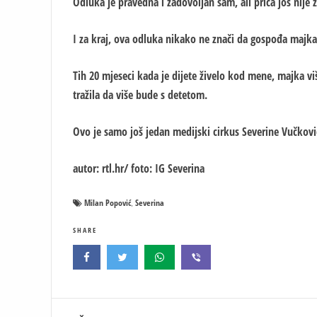
Odluka je pravedna i zadovoljan sam, ali priča još nije 
I za kraj, ova odluka nikako ne znači da gospođa majka
Tih 20 mjeseci kada je dijete živelo kod mene, majka više
tražila da više bude s detetom.
Ovo je samo još jedan medijski cirkus Severine Vučkovi
autor: rtl.hr/ foto: IG Severina
Milan Popović
Severina
,
SHARE
Кретање