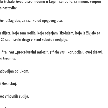
e bi trebalo živeti u svom domu u kojem se rodilo, sa mnom, svojom
a nastavila:
živi u Zagrebu, za razliku od njegovog oca.
dijete, koje sam rodila, koje odgajam, školujem, koje je živjelo sa
0 sati i svaki drugi vikend subotu i nedjelju.
**ali vas „proceduralni razlozi“. J**ala vas i korupcija u ovoj državi.
vi Severina.
zadovoljan odlukom.
i Hrvatskoj.
et vrhovnih sudija.