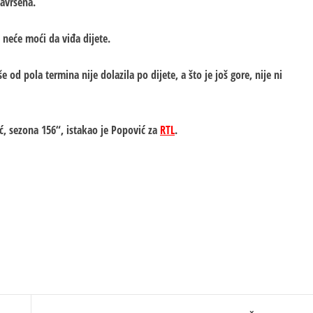
završena.
 neće moći da viđa dijete.
 od pola termina nije dolazila po dijete, a što je još gore, nije ni
ć, sezona 156“, istakao je Popović za
RTL
.