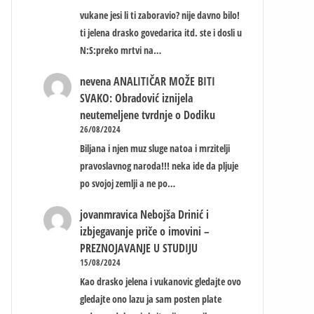
vukane jesi li ti zaboravio? nije davno bilo!
ti jelena drasko govedarica itd. ste i dosli u
N:S:preko mrtvi na…
nevena
ANALITIČAR MOŽE BITI
SVAKO: Obradović iznijela
neutemeljene tvrdnje o Dodiku
26/08/2024
Biljana i njen muz sluge natoa i mrzitelji
pravoslavnog naroda!!! neka ide da pljuje
po svojoj zemlji a ne po…
jovanmravica
Nebojša Drinić i
izbjegavanje priče o imovini –
PREZNOJAVANJE U STUDIJU
15/08/2024
Kao drasko jelena i vukanovic gledajte ovo
gledajte ono lazu ja sam posten plate