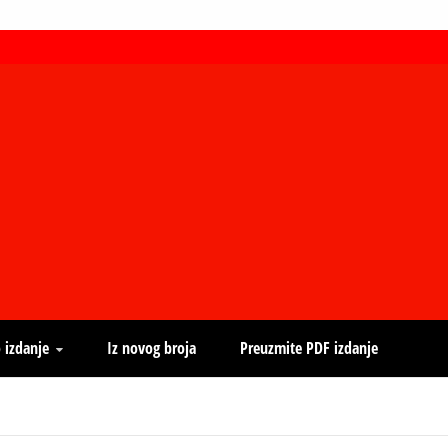
 izdanje
Iz novog broja
Preuzmite PDF izdanje