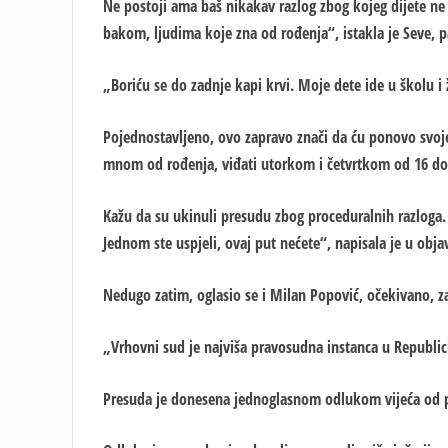
Ne postoji ama baš nikakav razlog zbog kojeg dijete n
bakom, ljudima koje zna od rođenja“, istakla je Seve, p
„Boriću se do zadnje kapi krvi. Moje dete ide u školu i 
Pojednostavljeno, ovo zapravo znači da ću ponovo svoje 
mnom od rođenja, viđati utorkom i četvrtkom od 16 do 2
Kažu da su ukinuli presudu zbog proceduralnih razloga. J
Jednom ste uspjeli, ovaj put nećete“, napisala je u obja
Nedugo zatim, oglasio se i Milan Popović, očekivano, 
„Vrhovni sud je najviša pravosudna instanca u Republic
Presuda je donesena jednoglasnom odlukom vijeća od p