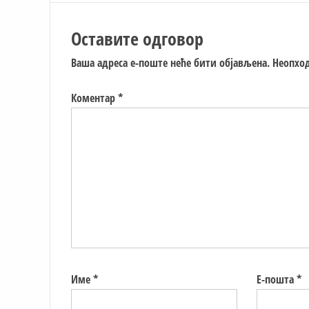
Оставите одговор
Ваша адреса е-поште неће бити објављена.
Неопход
Коментар
*
Име
*
Е-пошта
*