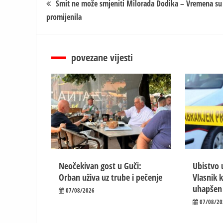
Šmit ne može smjeniti Milorada Dodika – Vremena su
promijenila
чланка
povezane vijesti
Neočekivan gost u Guči:
Ubistvo 
Orban uživa uz trube i pečenje
Vlasnik 
uhapšen
07/08/2026
07/08/20