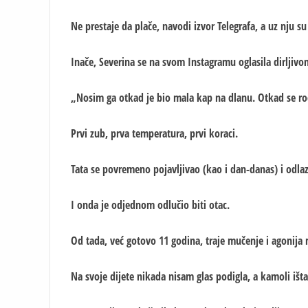
Ne prestaje da plače, navodi izvor Telegrafa, a uz nju su s
Inače, Severina se na svom Instagramu oglasila dirljiv
„Nosim ga otkad je bio mala kap na dlanu. Otkad se r
Prvi zub, prva temperatura, prvi koraci.
Tata se povremeno pojavljivao (kao i dan-danas) i odlaz
I onda je odjednom odlučio biti otac.
Od tada, već gotovo 11 godina, traje mučenje i agonija
Na svoje dijete nikada nisam glas podigla, a kamoli išta