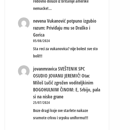
redovno dolaze iz britanije amerike
nemacke!…
nevena
Vukanović potpuno izgubio
razum: Priviđaju mu se Draško i
Gorica
05/08/2024
Sta reci za vukanovica? nije bolest sve sto
boli!!!
jovanmravica
SVEŠTENIK SPC
OSUDIO JOVANU JEREMIĆ! Otac
Miloš Lučić zgrožen voditeljkinim
BOGOHULNIM ČINOM: E, Srbijo, pala
si na niske grane
25/07/2024
Boze dragi koje sve starlete nakaze
sramote crkvu i srpsku uniformu!!!