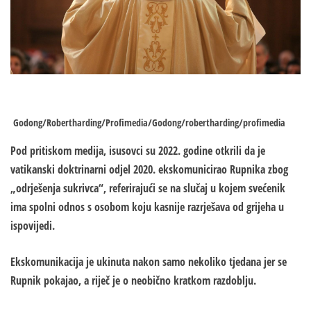
Godong/Robertharding/Profimedia/Godong/robertharding/profimedia
Pod pritiskom medija, isusovci su 2022. godine otkrili da je
vatikanski doktrinarni odjel 2020. ekskomunicirao Rupnika zbog
„odrješenja sukrivca“, referirajući se na slučaj u kojem svećenik
ima spolni odnos s osobom koju kasnije razrješava od grijeha u
ispovijedi.
Ekskomunikacija je ukinuta nakon samo nekoliko tjedana jer se
Rupnik pokajao, a riječ je o neobično kratkom razdoblju.