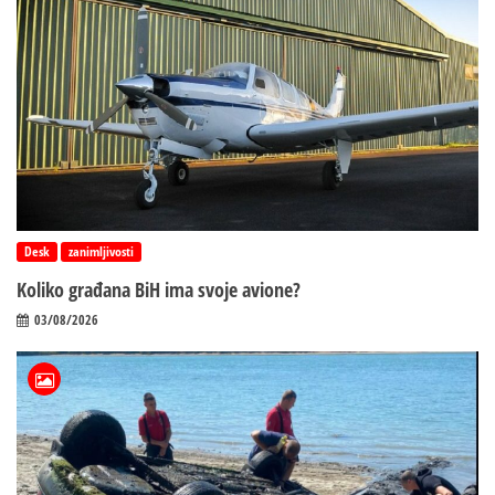
Desk
zanimljivosti
Koliko građana BiH ima svoje avione?
03/08/2026