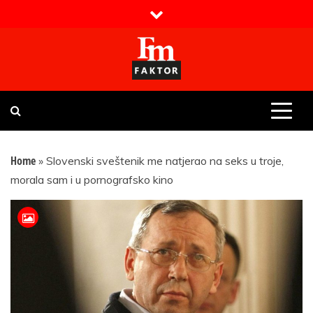
Skip
to
content
Faktor magazin
Uvijek presudan
Home
»
Slovenski sveštenik me natjerao na seks u troje,
morala sam i u pornografsko kino