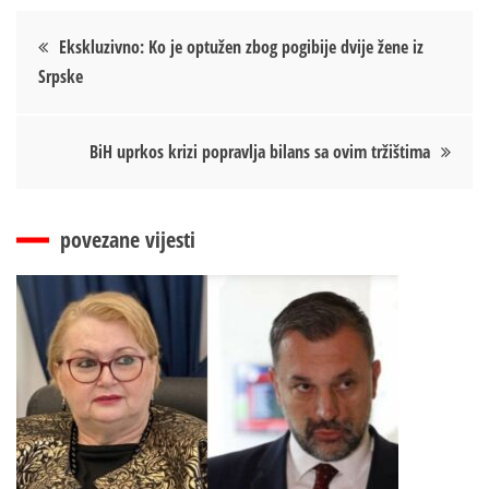
Кретање
Ekskluzivno: Ko je optužen zbog pogibije dvije žene iz
Srpske
чланка
BiH uprkos krizi popravlja bilans sa ovim tržištima
povezane vijesti