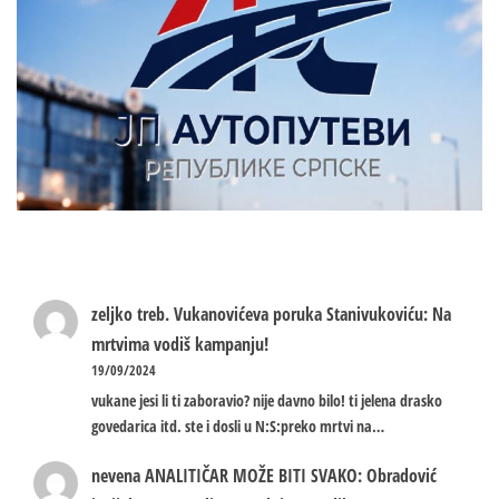
zeljko treb.
Vukanovićeva poruka Stanivukoviću: Na
mrtvima vodiš kampanju!
19/09/2024
vukane jesi li ti zaboravio? nije davno bilo! ti jelena drasko
govedarica itd. ste i dosli u N:S:preko mrtvi na…
nevena
ANALITIČAR MOŽE BITI SVAKO: Obradović