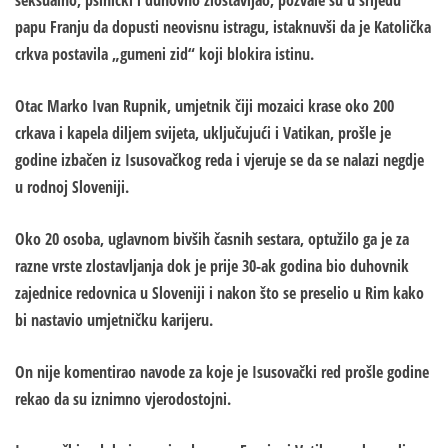
seksualno, psihički i duhovno zlostavljao, pozvale su u srijedu
papu
Franju
da dopusti neovisnu istragu, istaknuvši da je Katolička
crkva postavila „gumeni zid“ koji blokira istinu.
Otac
Marko Ivan Rupnik
, umjetnik čiji mozaici krase oko 200
crkava i kapela diljem svijeta, uključujući i Vatikan, prošle je
godine izbačen iz Isusovačkog reda i vjeruje se da se nalazi negdje
u rodnoj Sloveniji.
Oko 20 osoba, uglavnom bivših časnih sestara, optužilo ga je za
razne vrste zlostavljanja dok je prije 30-ak godina bio duhovnik
zajednice redovnica u Sloveniji i nakon što se preselio u Rim kako
bi nastavio umjetničku karijeru.
On nije komentirao navode za koje je Isusovački red prošle godine
rekao da su iznimno vjerodostojni.