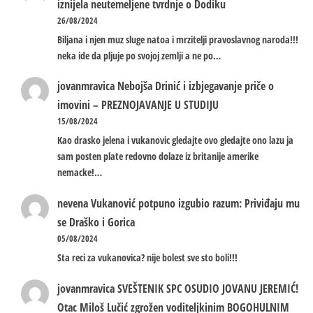
iznijela neutemeljene tvrdnje o Dodiku
26/08/2024
Biljana i njen muz sluge natoa i mrzitelji pravoslavnog naroda!!!
neka ide da pljuje po svojoj zemlji a ne po…
jovanmravica
Nebojša Drinić i izbjegavanje priče o
imovini – PREZNOJAVANJE U STUDIJU
15/08/2024
Kao drasko jelena i vukanovic gledajte ovo gledajte ono lazu ja
sam posten plate redovno dolaze iz britanije amerike
nemacke!…
nevena
Vukanović potpuno izgubio razum: Priviđaju mu
se Draško i Gorica
05/08/2024
Sta reci za vukanovica? nije bolest sve sto boli!!!
jovanmravica
SVEŠTENIK SPC OSUDIO JOVANU JEREMIĆ!
Otac Miloš Lučić zgrožen voditeljkinim BOGOHULNIM