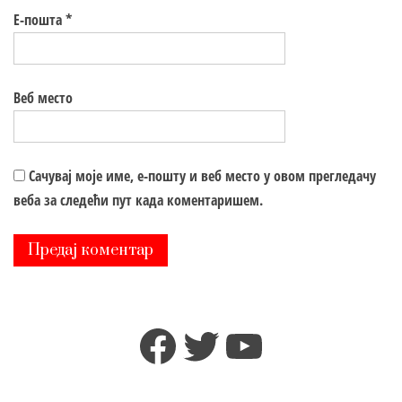
Е-пошта
*
Веб место
Сачувај моје име, е-пошту и веб место у овом прегледачу
веба за следећи пут када коментаришем.
Facebook
Twitter
YouTube