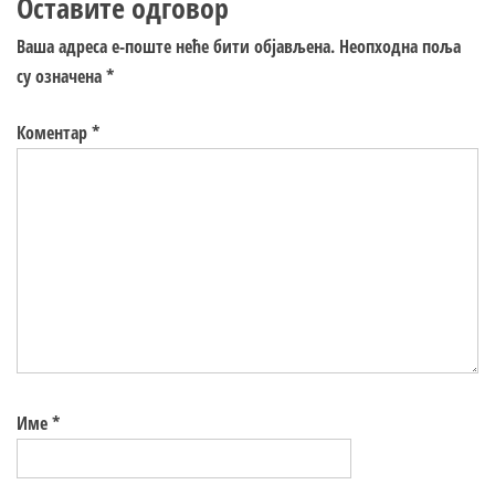
Оставите одговор
Ваша адреса е-поште неће бити објављена.
Неопходна поља
су означена
*
Коментар
*
Име
*