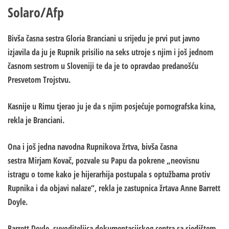
Solaro/Afp
Bivša časna sestra
Gloria Branciani
u srijedu je prvi put javno
izjavila da ju je Rupnik prisilio na seks utroje s njim i još jednom
časnom sestrom u Sloveniji te da je to opravdao predanošću
Presvetom Trojstvu.
Kasnije u Rimu tjerao ju je da s njim posjećuje pornografska kina,
rekla je Branciani.
Ona i još jedna navodna Rupnikova žrtva, bivša časna
sestra
Mirjam Kovač
, pozvale su Papu da pokrene „neovisnu
istragu o tome kako je hijerarhija postupala s optužbama protiv
Rupnika i da objavi nalaze“, rekla je zastupnica žrtava
Anne Barrett
Doyle
.
Barrett Doyle, suvoditeljica dokumentacijskog centra sa sjedištem