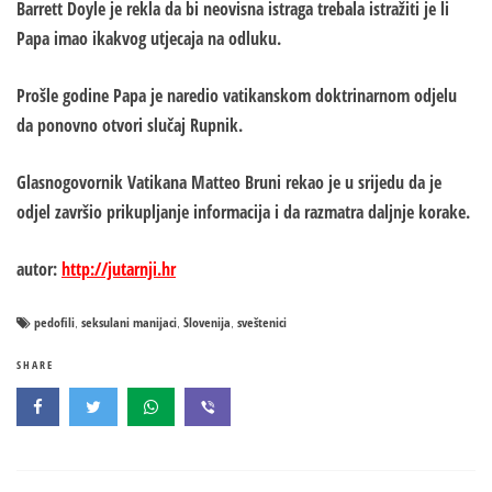
Barrett Doyle je rekla da bi neovisna istraga trebala istražiti je li
Papa imao ikakvog utjecaja na odluku.
Prošle godine Papa je naredio vatikanskom doktrinarnom odjelu
da ponovno otvori slučaj Rupnik.
Glasnogovornik Vatikana
Matteo Bruni
rekao je u srijedu da je
odjel završio prikupljanje informacija i da razmatra daljnje korake.
autor:
http://jutarnji.hr
pedofili
seksulani manijaci
Slovenija
sveštenici
,
,
,
SHARE