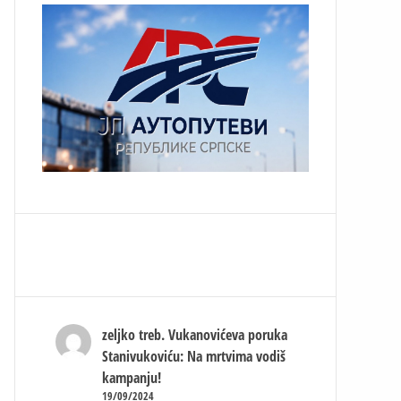
zeljko treb.
Vukanovićeva poruka
Stanivukoviću: Na mrtvima vodiš
kampanju!
19/09/2024