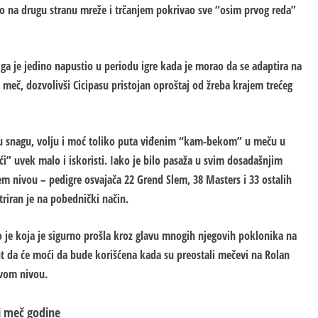
lao na drugu stranu mreže i trčanjem pokrivao sve “osim prvog reda”
ga je jedino napustio u periodu igre kada je morao da se adaptira na
 meč, dozvolivši Cicipasu pristojan oproštaj od žreba krajem trećeg
u snagu, volju i moć toliko puta viđenim “kam-bekom” u meču u
” uvek malo i iskoristi. Iako je bilo pasaža u svim dosadašnjim
m nivou – pedigre osvajača 22 Grend Slem, 38 Masters i 33 ostalih
riran je na pobednički način.
 je koja je sigurno prošla kroz glavu mnogih njegovih poklonika na
t da će moći da bude korišćena kada su preostali mečevi na Rolan
ovom nivou.
ji meč godine