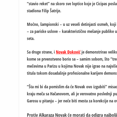
“stavio reket” na skoro sve loptice koje je Cicipas pos
stadiona Filip Šatrije.
Moćno, šampionski – u uz veseli detinjasti osmeh, koji 
– za pariske uslove – karakteristično mešanje publike u
seta.
Sa druge strane, i
Novak Đoković
je demonstrirao velik
kome se prvenstveno borio sa – samim sobom, što “treći
mečevima u Parizu u kojima Novak nije igrao na najviše
titula tokom dosadašnje profesionalne karijere demonst
“Šta mi bi da pomislim da će Novak ovo izgubiti” misao
kraju meča sa Hačanovom, ali je verovatno poslednji pu
Garosu u pitanju – jer neće biti mesta za korekcije na 
Protiv Alkaraza Novak će morati da odigra najbol