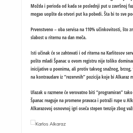
Možda i perioda od kada se poslednji put u završnoj f
mogao uopšte da otvori put ka pobedi. Šta bi to sve p
Prvenstveno – oba servisa na 110% učinkovitosti, što zna
slabost u riternu na dan meča.
Isti učinak će se zahtevati i od riterna na Karlitosov s
pošto mladi Španac u ovom registru nije toliko dominant
inicijative u poenima, ali protiv takvog snažnog, brzog
na kontraudare iz “rezervnih” pozicija koje bi Alkaraz m
Ulazak u razmene će verovatno biti “programiran” tak
Španac reaguje na promene pravaca i potraži rupe u Alka
Alkarazovoj osnovnoj igri oseća stepen tenzije zbog važ