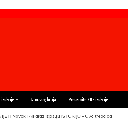
 izdanje
Iz novog broja
Preuzmite PDF izdanje
ET! Novak i Alkaraz ispisuju ISTORIJU – Ovo treba da