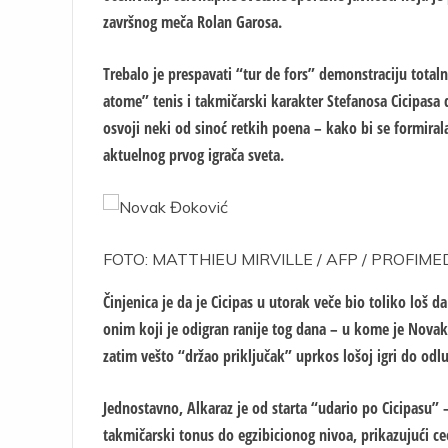
završnog meča Rolan Garosa.
Trebalo je prespavati “tur de fors” demonstraciju tota
atome” tenis i takmičarski karakter Stefanosa Cicipasa 
osvoji neki od sinoć retkih poena – kako bi se formira
aktuelnog prvog igrača sveta.
FOTO: MATTHIEU MIRVILLE / AFP / PROFIME
Činjenica je da je Cicipas u utorak veče bio toliko loš
onim koji je odigran ranije tog dana – u kome je Novak
zatim vešto “držao priključak” uprkos lošoj igri do odl
Jednostavno, Alkaraz je od starta “udario po Cicipasu” –
takmičarski tonus do egzibicionog nivoa, prikazujući ce