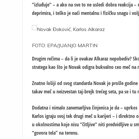
“izluđuje” – a ako na sve to ne usledi dobra reakcija 
deprimira, i teško je naći mentalnu i fizičku snagu i v
FOTO: EPA/JUANJO MARTIN
Drugim rečima – da li je ovakav Alkaraz nepobediv? Sko
stratega kao što je Novak odigra bukvalno ceo meč na 
Znatno lošiji od svog standarda Novak je prošle godin
takav meč u neizvestan taj-brejk trećeg seta, pa se i tu
Dodatna i nimalo zanemarljiva činjenica je da – uprk
Karlos igraju svoj tek drugi meč u karijeri – i direktno
u okolnostima koje nisu “čitljive” niti predvidljive u sm
“govora tela” na terenu.