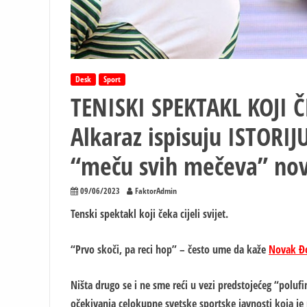
Desk
Sport
TENISKI SPEKTAKL KOJI ČE
Alkaraz ispisuju ISTORIJ
“meču svih mečeva” nov
09/06/2023
FaktorAdmin
Tenski spektakl koji čeka cijeli svijet
.
“Prvo skoči, pa reci hop” – često ume da kaže
Novak Đ
Ništa drugo se i ne sme reći u vezi predstojećeg “polufi
očekivanja celokupne svetske sportske javnosti koja je 