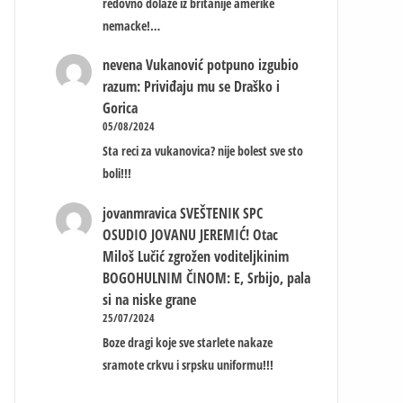
redovno dolaze iz britanije amerike
nemacke!…
nevena
Vukanović potpuno izgubio
razum: Priviđaju mu se Draško i
Gorica
05/08/2024
Sta reci za vukanovica? nije bolest sve sto
boli!!!
jovanmravica
SVEŠTENIK SPC
OSUDIO JOVANU JEREMIĆ! Otac
Miloš Lučić zgrožen voditeljkinim
BOGOHULNIM ČINOM: E, Srbijo, pala
si na niske grane
25/07/2024
Boze dragi koje sve starlete nakaze
sramote crkvu i srpsku uniformu!!!