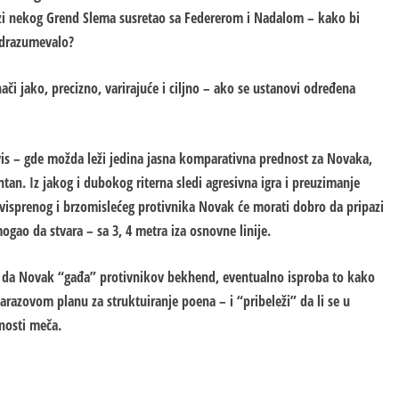
azi nekog Grend Slema susretao sa Federerom i Nadalom – kako bi
odrazumevalo?
či jako, precizno, varirajuće i ciljno – ako se ustanovi određena
ervis – gde možda leži jedina jasna komparativna prednost za Novaka,
an. Iz jakog i dubokog riterna sledi agresivna igra i preuzimanje
, visprenog i brzomislećeg protivnika Novak će morati dobro da pripazi
ogao da stvara – sa 3, 4 metra iza osnovne linije.
o da Novak “gađa” protivnikov bekhend, eventualno isproba to kako
razovom planu za struktuiranje poena – i “pribeleži” da li se u
nosti meča.