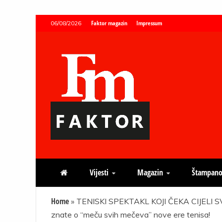
Skip
Faktor magazin
Impressum
06/08/2026
to
content
Faktor magazin
Uvijek presudan
Vijesti
Magazin
Štampano
Home
»
TENISKI SPEKTAKL KOJI ČEKA CIJELI SVIJ
znate o “meču svih mečeva” nove ere tenisa!