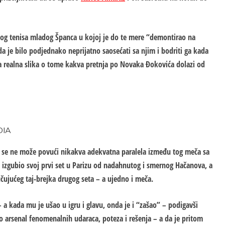
lnog tenisa mladog Španca u kojoj je do te mere “demontirao na
da je bilo podjednako neprijatno saosećati sa njim i bodriti ga kada
la realna slika o tome kakva pretnja po Novaka Đokovića dolazi od
DIA
 da se ne može povući nikakva adekvatna paralela između tog meča sa
 izgubio svoj prvi set u Parizu od nadahnutog i smernog Hačanova, a
učujućeg taj-brejka drugog seta – a ujedno i meča.
 a kada mu je ušao u igru i glavu, onda je i “zašao” – podigavši
o arsenal fenomenalnih udaraca, poteza i rešenja – a da je pritom