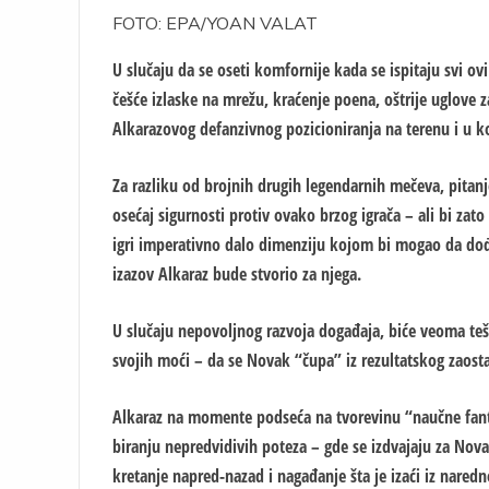
FOTO: EPA/YOAN VALAT
U slučaju da se oseti komfornije kada se ispitaju svi ov
češće izlaske na mrežu, kraćenje poena, oštrije uglove z
Alkarazovog defanzivnog pozicioniranja na terenu i u
Za razliku od brojnih drugih legendarnih mečeva, pitanj
osećaj sigurnosti protiv ovako brzog igrača – ali bi zat
igri imperativno dalo dimenziju kojom bi mogao da dođ
izazov Alkaraz bude stvorio za njega.
U slučaju nepovoljnog razvoja događaja, biće veoma teš
svojih moći – da se Novak “čupa” iz rezultatskog zaosta
Alkaraz na momente podseća na tvorevinu “naučne fanta
biranju nepredvidivih poteza – gde se izdvajaju za Novak
kretanje napred-nazad i nagađanje šta je izaći iz nared