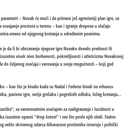
i parametri – Novak će moći i da primeni još agresivniji plan igre, uz
a osvajanje prostora u terenu – kao i igranje dropova u slučaju
 kontra-smeru od njegovog kretanja u određenim poenima.
e je da li bi ubrzavanje njegove igre Novaku donelo prednost ili
o izuzetno visok nivo borbenosti, pokretljivosti i atleticizma Novakovoj
e do željenog osećaja i verovanja u svoje mogućnosti – koji god
ko – kao što je bivalo kada su Nadal i Federer bivali na vrhuncu
tka, pasivne igre, serije grešaka i pogrešnih odluka, lošeg kretanja…
stike”, sa neverovatnim osećajem za nadigravanje i lucidnost u
a izuzetno opasni “drop šotovi” i sve što posle njih sledi. Stalno
nog vešto skrivenog udarca Alkarazove protivnike iznuruje i psihički