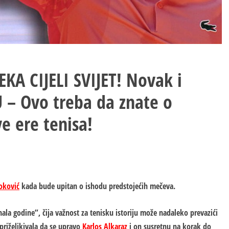
KA CIJELI SVIJET! Novak i
U – Ovo treba da znate o
e ere tenisa!
oković
kada bude upitan o ishodu predstojećih mečeva.
nala godine”, čija važnost za tenisku istoriju može nadaleko prevazići
priželjkivala da se upravo
Karlos Alkaraz
i on susretnu na korak do