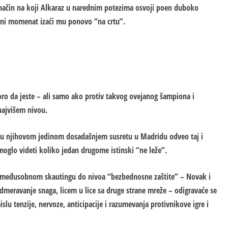
– način na koji Alkaraz u narednim potezima osvoji poen duboko
oljni momenat izaći mu ponovo “na crtu”.
ro da jeste – ali samo ako protiv takvog ovejanog šampiona i
najvišem nivou.
e u njihovom jedinom dosadašnjem susretu u Madridu odveo taj i
 moglo videti koliko jedan drugome istinski “ne leže”.
os međusobnom skautingu do nivoa “bezbednosne zaštite” – Novak i
 odmeravanje snaga, licem u lice sa druge strane mreže – odigravaće se
islu tenzije, nervoze, anticipacije i razumevanja protivnikove igre i