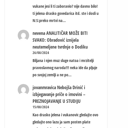
vukane jesi li ti zaboravio? nije davno bilo!
ti jelena drasko govedarica itd. ste i dosli u
N:S:preko mrtvi na…
nevena
ANALITIČAR MOŽE BITI
SVAKO: Obradović iznijela
neutemeljene tvrdnje o Dodiku
26/08/2024
Biljana i njen muz sluge natoa i mrzitelji
pravoslavnog naroda!!! neka ide da pljuje
po svojoj zemlji a ne po…
jovanmravica
Nebojša Drinić i
izbjegavanje priče o imovini –
PREZNOJAVANJE U STUDIJU
15/08/2024
Kao drasko jelena i vukanovic gledajte ovo
gledajte ono lazu ja sam posten plate