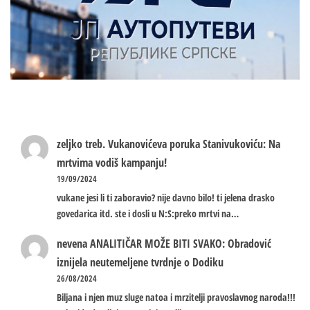
zeljko treb.
Vukanovićeva poruka Stanivukoviću: Na
mrtvima vodiš kampanju!
19/09/2024
vukane jesi li ti zaboravio? nije davno bilo! ti jelena drasko
govedarica itd. ste i dosli u N:S:preko mrtvi na…
nevena
ANALITIČAR MOŽE BITI SVAKO: Obradović
iznijela neutemeljene tvrdnje o Dodiku
26/08/2024
Biljana i njen muz sluge natoa i mrzitelji pravoslavnog naroda!!!