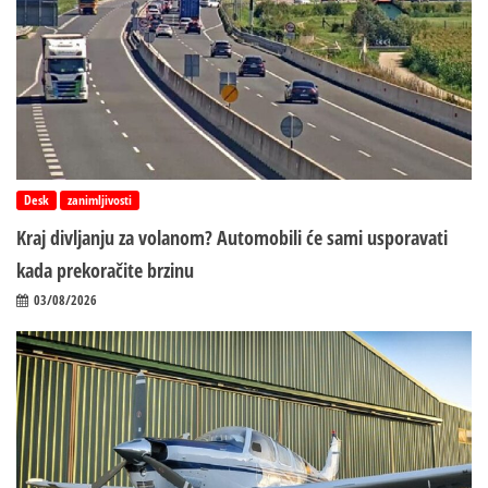
Desk
zanimljivosti
Kraj divljanju za volanom? Automobili će sami usporavati
kada prekoračite brzinu
03/08/2026