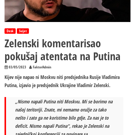
Desk
Svijet
Zelenski komentarisao
pokušaj atentata na Putina
03/05/2023
FaktorAdmin
Kijev nije napao ni Moskvu niti predsjednika Rusije Vladimira
Putina, izjavio je predsjednik Ukrajine Vladimir Zelenski.
„Nismo napali Putina niti Moskvu. Mi se borimo na
našoj teritoriji. Znate, mi nemamo oružje za tako
nešto i zato ga ne koristimo bilo gdje. Za nas je to
deficit. Nismo napali Putina“, rekao je Zelenski na
zajedničkoj konferenciji za novinare sa