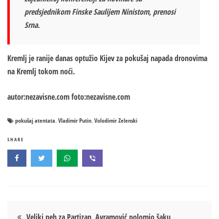
predsjednikom Finske Saulijem Ninistom, prenosi
Srna.
Kremlj je ranije danas optužio Kijev za pokušaj napada dronovima
na Kremlj tokom noći.
autor:nezavisne.com foto:nezavisne.com
pokušaj atentata
Vladimir Putin
Volodimir Zelenski
,
,
SHARE
Кретање
Veliki peh za Partizan, Avramović polomio šaku