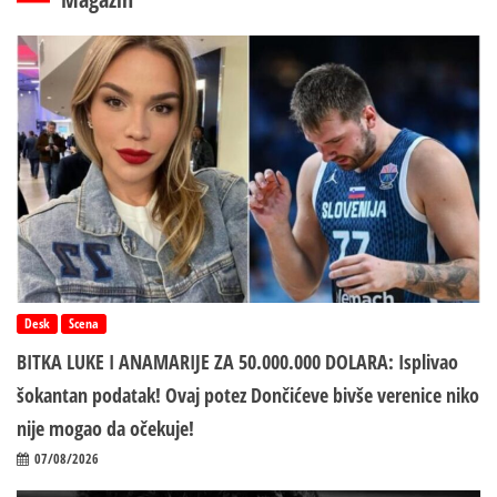
Desk
Scena
BITKA LUKE I ANAMARIJE ZA 50.000.000 DOLARA: Isplivao
šokantan podatak! Ovaj potez Dončićeve bivše verenice niko
nije mogao da očekuje!
07/08/2026