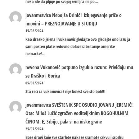
neka ide da pljuje po svojoj zemlji a ne po…
jovanmravica
Nebojša Drinić i izbjegavanje priče o
imovini – PREZNOJAVANJE U STUDIJU
15/08/2024
Kao drasko jelena i vukanovic gledajte ovo gledajte ono lazu ja
sam posten plate redovno dolaze iz britanije amerike
nemacke!…
nevena
Vukanović potpuno izgubio razum: Priviđaju mu
se Draško i Gorica
05/08/2024
Sta reci za vukanovica? nije bolest sve sto boli!!!
jovanmravica
SVEŠTENIK SPC OSUDIO JOVANU JEREMIĆ!
Otac Miloš Lučić zgrožen voditeljkinim BOGOHULNIM
ČINOM: E, Srbijo, pala si na niske grane
25/07/2024
Boze dragi koje sve starlete nakaze sramote crkvu i srpsku