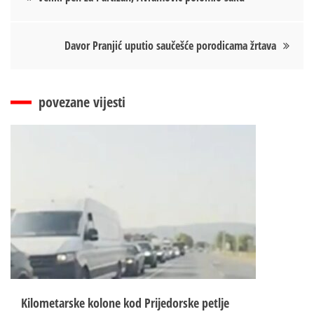
чланка
Davor Pranjić uputio saučešće porodicama žrtava
povezane vijesti
Kilometarske kolone kod Prijedorske petlje