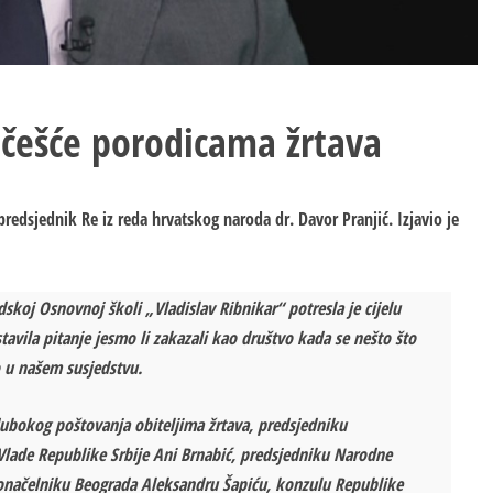
učešće porodicama žrtava
tpredsjednik Re iz reda hrvatskog naroda dr. Davor Pranjić. Izjavio je
koj Osnovnoj školi „Vladislav Ribnikar“ potresla je cijelu
tavila pitanje jesmo li zakazali kao društvo kada se nešto što
 u našem susjedstvu.
dubokog poštovanja obiteljima žrtava, predsjedniku
 Vlade Republike Srbije Ani Brnabić, predsjedniku Narodne
donačelniku Beograda Aleksandru Šapiću, konzulu Republike