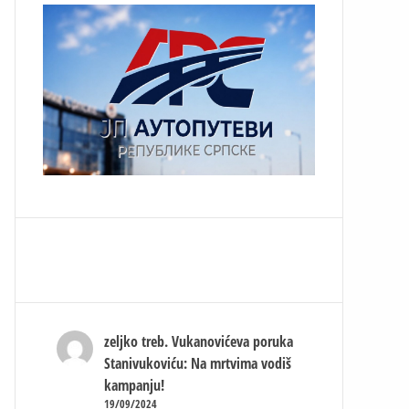
zeljko treb.
Vukanovićeva poruka
Stanivukoviću: Na mrtvima vodiš
kampanju!
19/09/2024