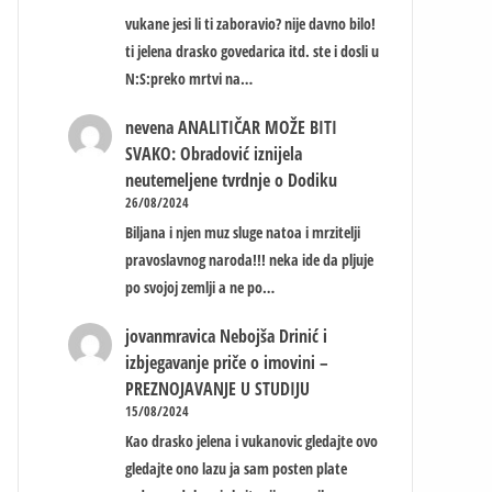
vukane jesi li ti zaboravio? nije davno bilo!
ti jelena drasko govedarica itd. ste i dosli u
N:S:preko mrtvi na…
nevena
ANALITIČAR MOŽE BITI
SVAKO: Obradović iznijela
neutemeljene tvrdnje o Dodiku
26/08/2024
Biljana i njen muz sluge natoa i mrzitelji
pravoslavnog naroda!!! neka ide da pljuje
po svojoj zemlji a ne po…
jovanmravica
Nebojša Drinić i
izbjegavanje priče o imovini –
PREZNOJAVANJE U STUDIJU
15/08/2024
Kao drasko jelena i vukanovic gledajte ovo
gledajte ono lazu ja sam posten plate