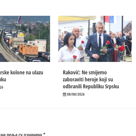
rske kolone na ulazu
Raković: Ne smijemo
uku
zaboraviti heroje koji su
odbranili Republiku Srpsku
26
08/08/2026
на поља су означена
*