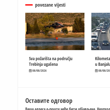
povezane vijesti
Sva požarišta na području
Kilometa
Trebinja ugašena
u Banjal
08/08/2026
08/08/20
Оставите одговор
Ваша адреса е-поште неће бити објављена.
Неопход