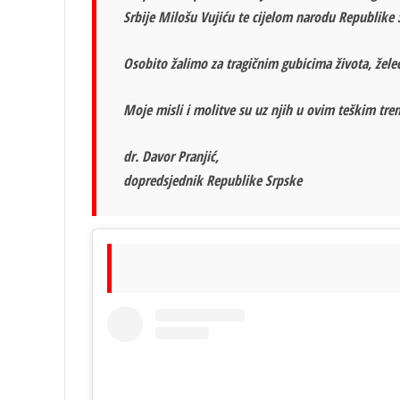
Srbije Milošu Vujiću te cijelom narodu Republike S
Osobito žalimo za tragičnim gubicima života, žele
Moje misli i molitve su uz njih u ovim teškim tre
dr. Davor Pranjić,
dopredsjednik Republike Srpske