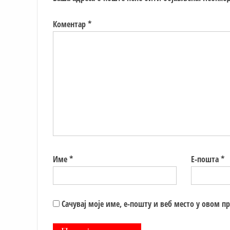
Коментар
*
Име
*
Е-пошта
*
Сачувај моје име, е-пошту и веб место у овом п