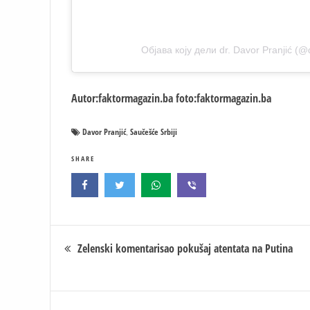
Објава коју дели dr. Davor Pranjić (@d
Autor:faktormagazin.ba foto:faktormagazin.ba
Davor Pranjić
Saučešće Srbiji
,
SHARE
Кретање
Zelenski komentarisao pokušaj atentata na Putina
чланка