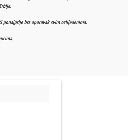
rbije.
ći ponajprije brz oporavak svim ozlijeđenima.
nucima.