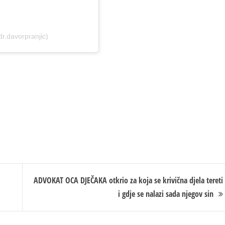
r.davorpranjic)
ADVOKAT OCA DJEČAKA otkrio za koja se krivična djela tereti
i gdje se nalazi sada njegov sin