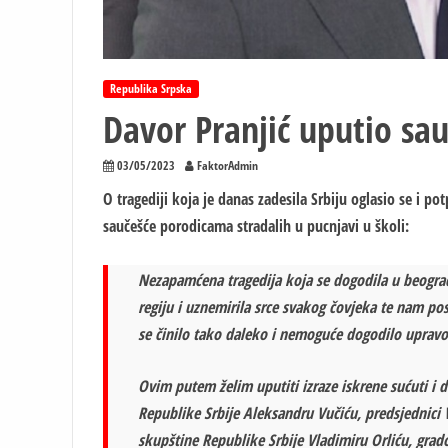
Republika Srpska
Davor Pranjić uputio sa
03/05/2023
FaktorAdmin
O tragediji koja je danas zadesila Srbiju oglasio se i po
saučešće porodicama stradalih u pucnjavi u školi:
Nezapamćena tragedija koja se dogodila u beograds
regiju i uznemirila srce svakog čovjeka te nam pos
se činilo tako daleko i nemoguće dogodilo upravo
Ovim putem želim uputiti izraze iskrene sućuti i 
Republike Srbije Aleksandru Vučiću, predsjednici
skupštine Republike Srbije Vladimiru Orliću, gra