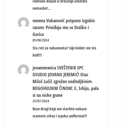
redovno dolaze iz britanije amerike
nemacke!…
nevena
Vukanović potpuno izgubio
razum: Priviđaju mu se Draško i
Gorica
05/08/2024
Sta reci za vukanovica? nije bolest sve sto
boli!!!
jovanmravica
SVEŠTENIK SPC
OSUDIO JOVANU JEREMIĆ! Otac
Miloš Lučić zgrožen voditeljkinim
BOGOHULNIM ČINOM: E, Srbijo, pala
si na niske grane
25/07/2024
Boze dragi koje sve starlete nakaze
sramote crkvu i srpsku uniformu!!!