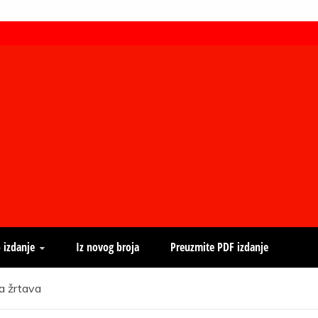
 izdanje
Iz novog broja
Preuzmite PDF izdanje
a žrtava