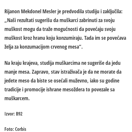
Rijanon Mekdonel Mesler je predvodila studiju i zaključila:
„Naši rezultati sugerišu da muškarci zabrinuti za svoju
muškost mogu da traže mogućnosti da povećaju svoju
muškost kroz hranu koju konzumiraju. Tada im se povećava
želja za konzumacijom crvenog mesa“.
Na kraju krajeva, studija muškarcima ne sugeriše da jedu
manje mesa. Zapravo, stav istraživača je da ne morate da
jedete meso da biste se osećali muževno, iako su godine
tradicije i promocije ishrane mesoždera to povezale sa
muškarcem.
Izvor: B92
Foto: Corbis