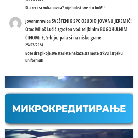
Sta reci za vukanovica? nije bolest sve sto boli!!!
jovanmravica
SVEŠTENIK SPC OSUDIO JOVANU JEREMIĆ!
Otac Miloš Lučić zgrožen voditeljkinim BOGOHULNIM
ČINOM: E, Srbijo, pala si na niske grane
25/07/2024
Boze dragi koje sve starlete nakaze sramote crkvu i srpsku
uniformu!!!