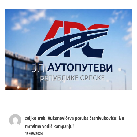
zeljko treb.
Vukanovićeva poruka Stanivukoviću: Na
mrtvima vodiš kampanju!
19/09/2024