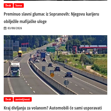
Desk
Scena
Preminuo slavni glumac iz Sopranovih: Njegovu karijeru
obilježile mafijaške uloge
03/08/2026
Desk
zanimljivosti
Kraj divljanju za volanom? Automobili će sami usporavati