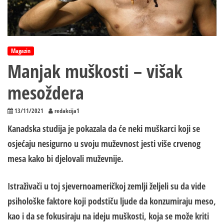
Magazin
Manjak muškosti – višak
mesoždera
13/11/2021
redakcija1
Kanadska studija je pokazala da će neki muškarci koji se
osjećaju nesigurno u svoju muževnost jesti više crvenog
mesa kako bi
d
j
elovali
muževnije.
I
straživači u toj
s
j
evernoameričkoj
zemlji
žel
j
eli
su da vide
psihološke faktore koji podstiču ljude da konzumiraju meso,
kao
i da se fokusiraju na ideju muškosti, koja se može kriti