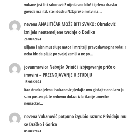
vukane jesi li ti zaboravio? nije davno bilo! ti jelena drasko
govedarica itd. ste i dosli u N:S:preko mrtvi na…
nevena
ANALITIČAR MOŽE BITI SVAKO: Obradović
iznijela neutemeljene tvrdnje o Dodiku
26/08/2024
Biljana i njen muz sluge natoa i mrzitelji pravoslavnog naroda!!!
neka ide da pljuje po svojoj zemlji a ne po…
jovanmravica
Nebojša Drinić i izbjegavanje priče o
imovini – PREZNOJAVANJE U STUDIJU
15/08/2024
Kao drasko jelena i vukanovic gledajte ovo gledajte ono lazu ja
sam posten plate redovno dolaze iz britanije amerike
nemacke!…
nevena
Vukanović potpuno izgubio razum: Priviđaju mu
se Draško i Gorica
05/08/2024