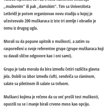
„muževnim“ ili pak „damskim“.
Tim sa Univerziteta
Letbridž je potom organizovao novu studiju u kojoj je
učestvovalo 200 muškaraca iz iste tri zemlje i obradio je
temu iz drugog ugla.
Morali su da popune upitnik o muškosti, a zatim su
raspoređeni u svoje referentne grupe (grupe muškaraca koji
su davali slične odgovore kao i oni sami).
Grupa je tada morala da bira između četiri različita glavna
jela. Dobili su izbor između ćufti, sendviča sa slaninom,
salate sa piletinom ili salate sa tofuom.
Muškarci kojima je rečeno da su već prošli test muškosti,
opustili su se i manje birali crveno meso kao opciju.