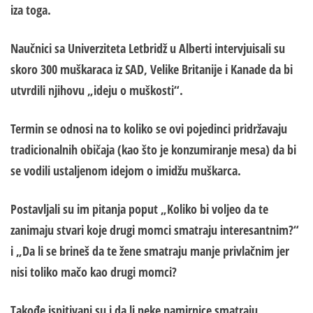
iza toga.
Naučnici sa Univerziteta Letbridž u Alberti intervjuisali su
skoro 300 muškaraca iz SAD, Velike Britanije i Kanade da bi
utvrdili njihovu „ideju o muškosti“.
Termin se odnosi na to koliko se ovi pojedinci pridržavaju
tradicionalnih običaja (kao što je konzumiranje mesa) da bi
se vodili ustaljenom idejom o imidžu muškarca.
Postavljali su im pitanja poput „Koliko bi voljeo da te
zanimaju stvari koje drugi momci smatraju interesantnim?“
i „Da li se brineš da te žene smatraju manje privlačnim jer
nisi toliko mačo kao drugi momci?
T
akođe ispitivani
su i
da li neke namirnice smatraju