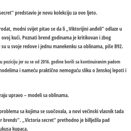
 secret“ predstavio je novu kolekciju za ovo l
j
eto.
odat, modni svijet pitao se da li „Viktorijini anđeli“ odlaze u
 ovoj kući. Poznati brend godinama je kritikovan i zbog
i su u svoje redove i jednu manekenku sa oblinama,
piše B92.
ju poziciju jer su se od 2016. godine borili sa kontinuiranim padom
odelima i nameću praktično nemoguću sliku o ženskoj lepoti i
raju upravo – modeli sa oblinama.
problema sa kojima se suočovala, a novi većinski vlasnik tada
r brends“. „Victoria secret“ prethodno je b
il
l
j
ežila pad
ukusa kupaca.