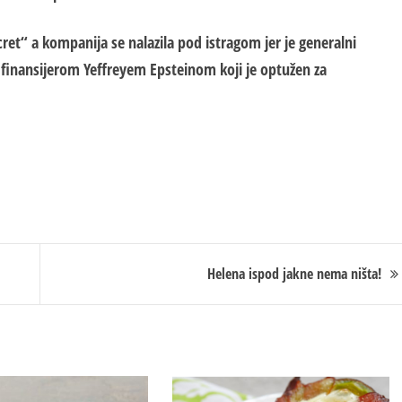
cret“ a kompanija se nalazila pod istragom jer je generalni
finansijerom Yeffreyem Epsteinom koji je optužen za
.
Helena ispod jakne nema ništa!