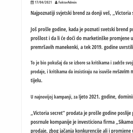
17/04/2021
FaktorAdmin
Najpoznatiji sv
j
etski brend za donji veš, „Victoria
Još prošle godine, kada je poznati svetski brend pr
prošlost i da li će doći do marketinške promjene u
premršavih manekenki, a tek 2019. godine uvrstil
To je bio pokušaj da se izbore sa kritikama i zadrže svo
avim m
prodaje, i kritikama da insistiraju na isuviše mrš
tijelu.
j
eto 2021. godine,
d
omini
U najnovijoj kampanji, za l
„Victoria secret“ prodata je prošle godine posl
ij
e 
posrnule kompanije je investiciona firma „Sikamo
prodaje, zbog jačanja konkurencije ali i prom
j
ene 