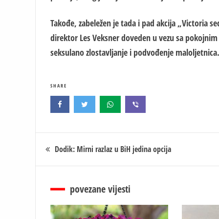
Takođe, zabeležen je tada i pad akcija „Victoria se
direktor Les Veksner doveden u vezu sa pokojnim 
seksulano zlostavljanje i podvođenje malol
j
etnica
SHARE
Кретање
Dodik: Mirni razlaz u BiH jedina opcija
чланка
povezane vijesti