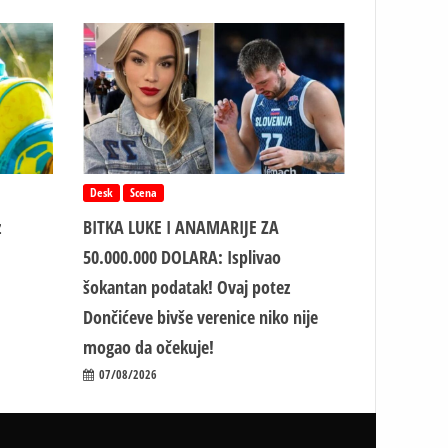
Desk
Scena
z
BITKA LUKE I ANAMARIJE ZA
50.000.000 DOLARA: Isplivao
šokantan podatak! Ovaj potez
Dončićeve bivše verenice niko nije
mogao da očekuje!
07/08/2026