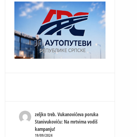
zeljko treb.
Vukanovićeva poruka
Stanivukoviću: Na mrtvima vodiš
kampanju!
19/09/2024