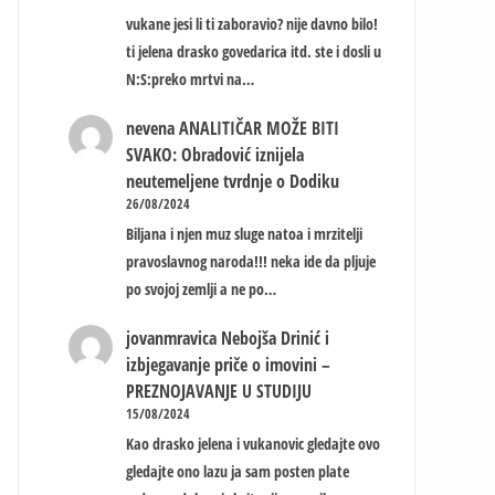
vukane jesi li ti zaboravio? nije davno bilo!
ti jelena drasko govedarica itd. ste i dosli u
N:S:preko mrtvi na…
nevena
ANALITIČAR MOŽE BITI
SVAKO: Obradović iznijela
neutemeljene tvrdnje o Dodiku
26/08/2024
Biljana i njen muz sluge natoa i mrzitelji
pravoslavnog naroda!!! neka ide da pljuje
po svojoj zemlji a ne po…
jovanmravica
Nebojša Drinić i
izbjegavanje priče o imovini –
PREZNOJAVANJE U STUDIJU
15/08/2024
Kao drasko jelena i vukanovic gledajte ovo
gledajte ono lazu ja sam posten plate