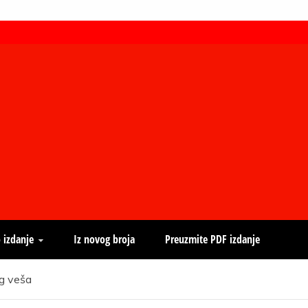
 izdanje
Iz novog broja
Preuzmite PDF izdanje
eg veša