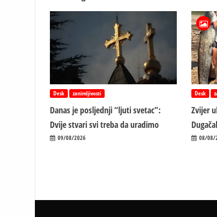
Desk
zanimljivosti
Desk
z
Danas je posljednji “ljuti svetac”:
Zvijer 
Dvije stvari svi treba da uradimo
Dugačak
09/08/2026
08/08/