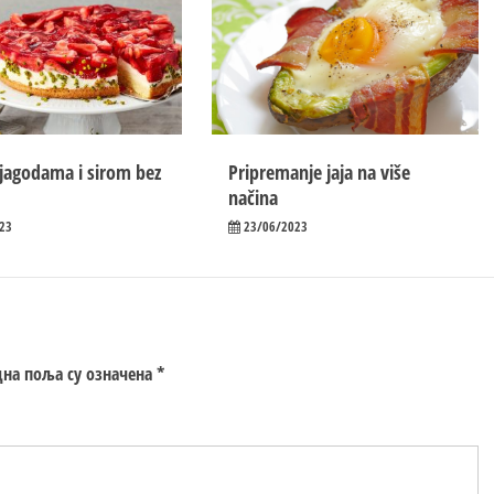
 jagodama i sirom bez
Pripremanje jaja na više
načina
23
23/06/2023
на поља су означена
*