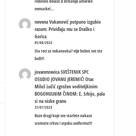
redovno dolaze iz britanije amerike
nemacke!…
nevena
Vukanović potpuno izgubio
razum: Priviđaju mu se Draško i
Gorica
05/08/2024
Sta reci za vukanovica? nije bolest sve sto
boli!!!
jovanmravica
SVEŠTENIK SPC
OSUDIO JOVANU JEREMIĆ! Otac
Miloš Lučić zgrožen voditeljkinim
BOGOHULNIM ČINOM: E, Srbijo, pala
si na niske grane
25/07/2024
Boze dragi koje sve starlete nakaze
sramote crkvu i srpsku uniformu!!!