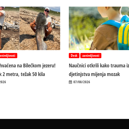
animljivosti
Desk
zanimljivosti
uhvaćena na Bilećkom jezeru!
Naučnici otkrili kako trauma i
 2 metra, težak 50 kila
d‌jetinjstva mijenja mozak
2026
07/08/2026