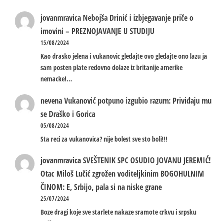
jovanmravica
Nebojša Drinić i izbjegavanje priče o
imovini – PREZNOJAVANJE U STUDIJU
15/08/2024
Kao drasko jelena i vukanovic gledajte ovo gledajte ono lazu ja
sam posten plate redovno dolaze iz britanije amerike
nemacke!…
nevena
Vukanović potpuno izgubio razum: Priviđaju mu
se Draško i Gorica
05/08/2024
Sta reci za vukanovica? nije bolest sve sto boli!!!
jovanmravica
SVEŠTENIK SPC OSUDIO JOVANU JEREMIĆ!
Otac Miloš Lučić zgrožen voditeljkinim BOGOHULNIM
ČINOM: E, Srbijo, pala si na niske grane
25/07/2024
Boze dragi koje sve starlete nakaze sramote crkvu i srpsku