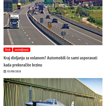
Desk
zanimljivosti
Kraj divljanju za volanom? Automobili će sami usporavati
kada prekoračite brzinu
03/08/2026