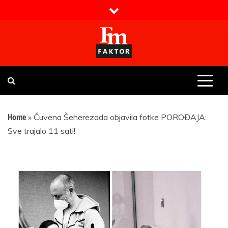
Skip
to
content
Faktor magazin
Uvijek presudan
Home
»
Čuvena Šeherezada objavila fotke POROĐAJA:
Sve trajalo 11 sati!