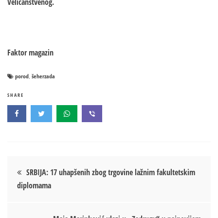
Veličanstvenog.
Faktor magazin
porod
šeherzada
,
SHARE
Кретање
SRBIJA: 17 uhapšenih zbog trgovine lažnim fakultetskim
diplomama
чланка