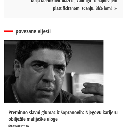
Maja Marinković ulazi u „Zadrugu“ u najnovijem
plastificiranom izdanju. Biće lom!
povezane vijesti
Preminuo slavni glumac iz Sopranovih: Njegovu karijeru
obilježile mafijaške uloge
03/08/2026