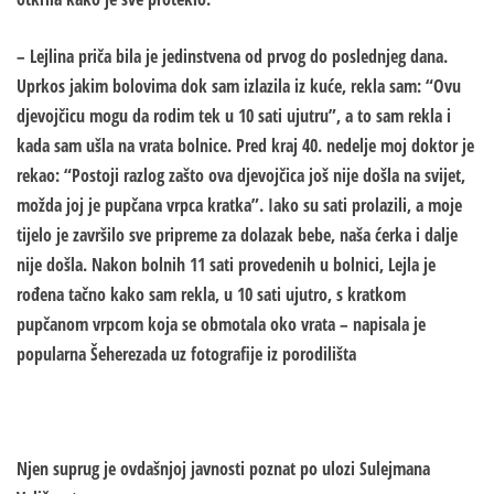
– Lejlina priča bila je jedinstvena od prvog do poslednjeg dana.
Uprkos jakim bolovima dok sam izlazila iz kuće, rekla sam: “Ovu
djevojčicu mogu da rodim tek u 10 sati ujutru”, a to sam rekla i
kada sam ušla na vrata bolnice. Pred kraj 40. nedelje moj doktor je
rekao: “Postoji razlog zašto ova djevojčica još nije došla na svijet,
možda joj je pupčana vrpca kratka”. Iako su sati prolazili, a moje
tijelo je završilo sve pripreme za dolazak bebe, naša ćerka i dalje
nije došla. Nakon bolnih 11 sati provedenih u bolnici, Lejla je
rođena tačno kako sam rekla, u 10 sati ujutro, s kratkom
pupčanom vrpcom koja se obmotala oko vrata – napisala je
popularna Šeherezada uz fotografije iz porodilišta
Njen suprug je ovdašnjoj javnosti poznat po ulozi Sulejmana