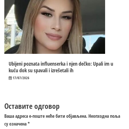
Ubijeni poznata influenserka i njen dečko: Upali im u
kuću dok su spavali i izrešetali ih
17/07/2026
Оставите одговор
Ваша адреса е-поште неће бити објављена.
Неопходна поља
су означена
*