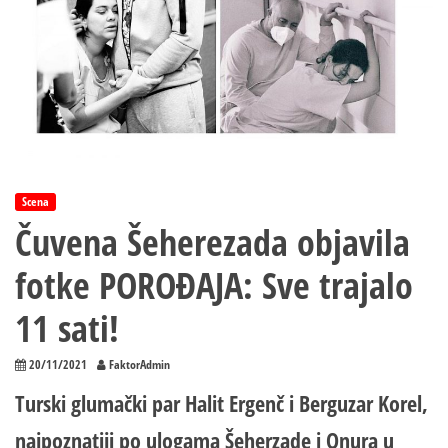
Scena
Čuvena Šeherezada objavila
fotke POROĐAJA: Sve trajalo
11 sati!
20/11/2021
FaktorAdmin
Turski glumački par Halit Ergenč i Berguzar Korel,
najpoznatiji po ulogama Šeherzade i Onura u