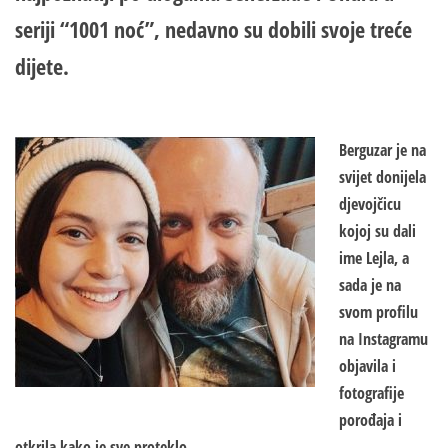
seriji “1001 noć”, nedavno su dobili svoje treće
dijete.
Berguzar je na
svijet donijela
djevojčicu
kojoj su dali
ime Lejla, a
sada je na
svom profilu
na Instagramu
objavila i
fotografije
porođaja i
otkrila kako je sve proteklo.