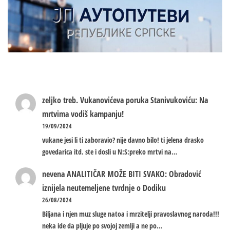
zeljko treb.
Vukanovićeva poruka Stanivukoviću: Na
mrtvima vodiš kampanju!
19/09/2024
vukane jesi li ti zaboravio? nije davno bilo! ti jelena drasko
govedarica itd. ste i dosli u N:S:preko mrtvi na…
nevena
ANALITIČAR MOŽE BITI SVAKO: Obradović
iznijela neutemeljene tvrdnje o Dodiku
26/08/2024
Biljana i njen muz sluge natoa i mrzitelji pravoslavnog naroda!!!
neka ide da pljuje po svojoj zemlji a ne po…