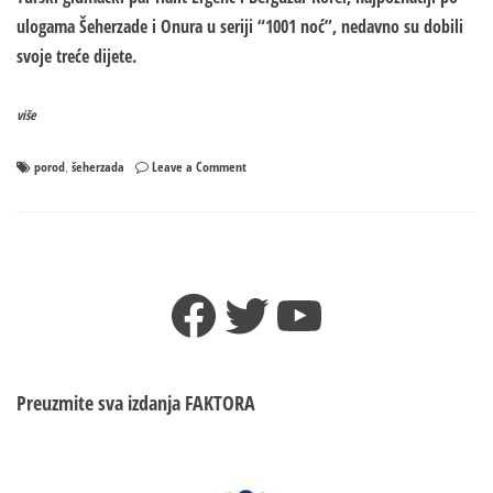
ulogama Šeherzade i Onura u seriji “1001 noć”, nedavno su dobili
svoje treće dijete.
više
on
porod
šeherzada
Leave a Comment
,
Čuvena
Šeherezada
objavila
fotke
POROĐAJA:
Facebook
Twitter
YouTube
Sve
trajalo
11
sati!
Preuzmite sva izdanja
FAKTORA