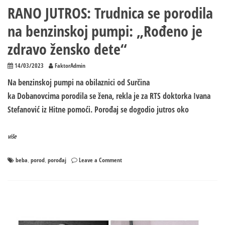
RANO JUTROS: Trudnica se porodila
na benzinskoj pumpi: „Rođeno je
zdravo žensko dete“
14/03/2023
FaktorAdmin
Na benzinskoj pumpi na obilaznici od Surčina
ka Dobanovcima porodila se žena, rekla je za RTS doktorka Ivana
Stefanović iz Hitne pomoći. Porođaj se dogodio jutros oko
više
on
beba
porod
porođaj
Leave a Comment
,
,
RANO
JUTROS:
Trudnica
se
porodila
na