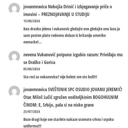
jovanmravica
Nebojša Drinić i izbjegavanje priče o
imovini – PREZNOJAVANJE U STUDIJU
15/08/2024
Kao drasko jelena i vukanovic gledajte ovo gledajte ono lazu ja
sam posten plate redovno dolaze iz britanije amerike
nemacke!…
nevena
Vukanović potpuno izgubio razum: Priviđaju mu
se Draško i Gorica
05/08/2024
Sta reci za vukanovica? nije bolest sve sto boli!!!
jovanmravica
SVEŠTENIK SPC OSUDIO JOVANU JEREMIĆ!
Otac Miloš Lučić zgrožen voditeljkinim BOGOHULNIM
ČINOM: E, Srbijo, pala si na niske grane
25/07/2024
Boze dragi koje sve starlete nakaze sramote crkvu i srpsku
uniformu!!!