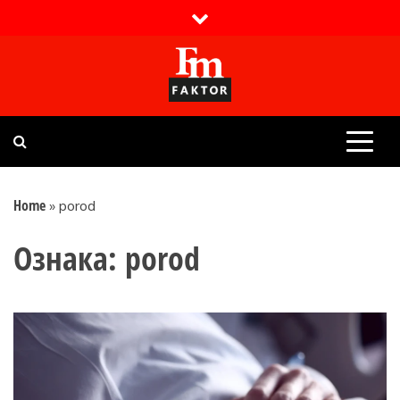
Skip
to
content
Faktor magazin
Uvijek presudan
Home
»
porod
Ознака:
porod