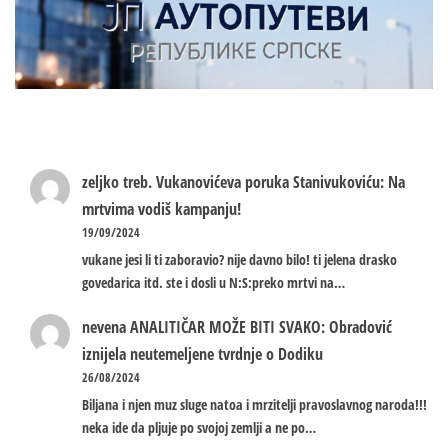
zeljko treb.
Vukanovićeva poruka Stanivukoviću: Na
mrtvima vodiš kampanju!
19/09/2024
vukane jesi li ti zaboravio? nije davno bilo! ti jelena drasko
govedarica itd. ste i dosli u N:S:preko mrtvi na…
nevena
ANALITIČAR MOŽE BITI SVAKO: Obradović
iznijela neutemeljene tvrdnje o Dodiku
26/08/2024
Biljana i njen muz sluge natoa i mrzitelji pravoslavnog naroda!!!
neka ide da pljuje po svojoj zemlji a ne po…