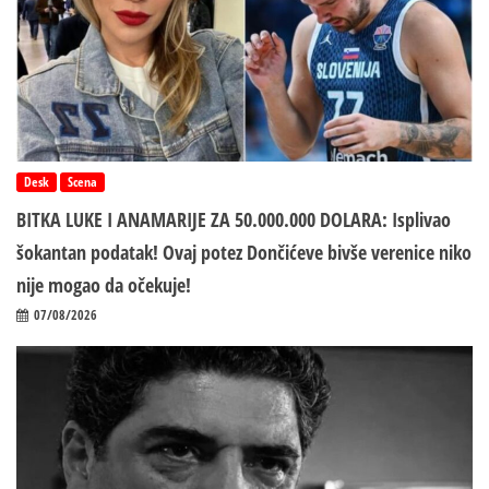
Desk
Scena
BITKA LUKE I ANAMARIJE ZA 50.000.000 DOLARA: Isplivao
šokantan podatak! Ovaj potez Dončićeve bivše verenice niko
nije mogao da očekuje!
07/08/2026