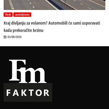
Desk
zanimljivosti
Kraj divljanju za volanom? Automobili će sami usporavati
kada prekoračite brzinu
03/08/2026