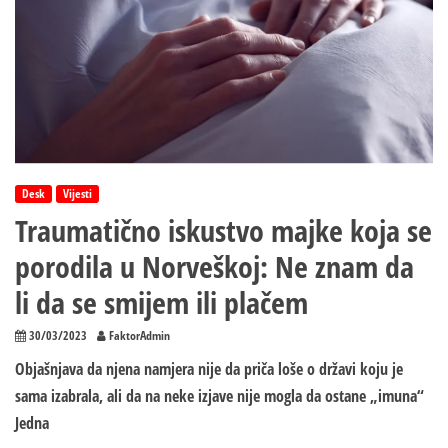
Desk
Vijesti
Traumatično iskustvo majke koja se
porodila u Norveškoj: Ne znam da
li da se smijem ili plačem
30/03/2023
FaktorAdmin
Objašnjava da njena namjera nije da priča loše o državi koju je
sama izabrala, ali da na neke izjave nije mogla da ostane „imuna“
Jedna