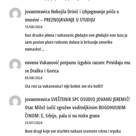
jovanmravica
Nebojša Drinić i izbjegavanje priče o
imovini – PREZNOJAVANJE U STUDIJU
15/08/2024
Kao drasko jelena i vukanovic gledajte ovo gledajte ono lazu ja
sam posten plate redovno dolaze iz britanije amerike
nemacke!…
nevena
Vukanović potpuno izgubio razum: Priviđaju mu
se Draško i Gorica
05/08/2024
Sta reci za vukanovica? nije bolest sve sto boli!!!
jovanmravica
SVEŠTENIK SPC OSUDIO JOVANU JEREMIĆ!
Otac Miloš Lučić zgrožen voditeljkinim BOGOHULNIM
ČINOM: E, Srbijo, pala si na niske grane
25/07/2024
Boze dragi koje sve starlete nakaze sramote crkvu i srpsku