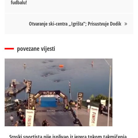
fudbalu!
чланка
Otvaranje ski-centra „Igrišta“; Prisustvuje Dodik
povezane vijesti
Srpski sportista nije isplivao iz jezera tokom takmičenja