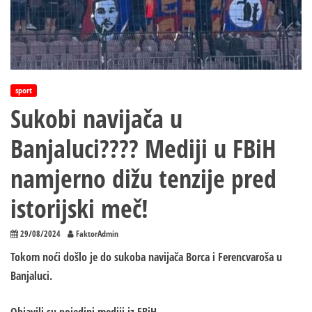
sport
Sukobi navijača u
Banjaluci???? Mediji u FBiH
namjerno dižu tenzije pred
istorijski meč!
29/08/2024
FaktorAdmin
Tokom noći došlo je do sukoba navijača Borca i Ferencvaroša u
Banjaluci.