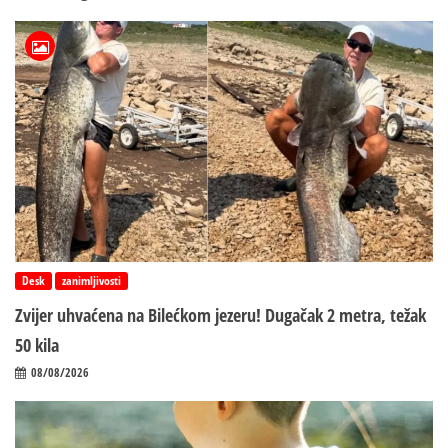
Desk
zanimljivosti
Zvijer uhvaćena na Bilećkom jezeru! Dugačak 2 metra, težak
50 kila
08/08/2026