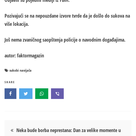
Objavili su pojedini mediji iz FBiH.
Pozivajući se na nepouzdane izvore tvrde da je došlo do sukova na
više lokacija.
Još nema zvaničnog saopštenja policije o navodnim događajima.
autor: faktormagazin
sukobi navijača
SHARE
Кретање
Neka bude borba neprestana: Dan za velike momente u