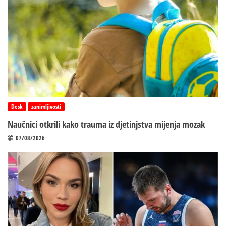
Desk
zanimljivosti
Naučnici otkrili kako trauma iz d‌jetinjstva mijenja mozak
07/08/2026