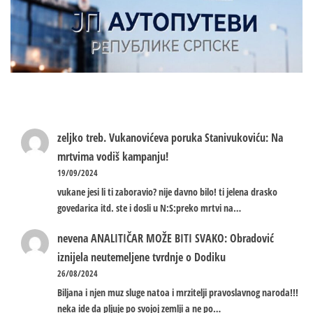
zeljko treb.
Vukanovićeva poruka Stanivukoviću: Na
mrtvima vodiš kampanju!
19/09/2024
vukane jesi li ti zaboravio? nije davno bilo! ti jelena drasko
govedarica itd. ste i dosli u N:S:preko mrtvi na…
nevena
ANALITIČAR MOŽE BITI SVAKO: Obradović
iznijela neutemeljene tvrdnje o Dodiku
26/08/2024
Biljana i njen muz sluge natoa i mrzitelji pravoslavnog naroda!!!
neka ide da pljuje po svojoj zemlji a ne po…