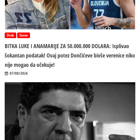
Desk
Scena
BITKA LUKE I ANAMARIJE ZA 50.000.000 DOLARA: Isplivao
šokantan podatak! Ovaj potez Dončićeve bivše verenice niko
nije mogao da očekuje!
07/08/2026