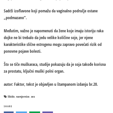
Sadrži izoflavone koji pomažu da vaginalno područje ostane
„podmazano”.
Međutim, važno je napomenuti da žene koje imaju istoriju raka
dojke ne bi trebalo da jedu velike količine soje, jer njene
karakteristike slične estrogenu mogu zapravo povećati rizik od
ponovne pojave bolesti.
Što se tiče muškaraca, studije pokazuju da je soja takođe korisna
za prostatu, ključni muški polni organ.
autor: Faktor, tekst je objavljen u štampanom izdanju br.20.
libido
namjernice
sex
,
,
SHARE