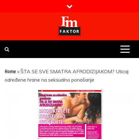
Skip
to
content
Faktor magazin
Uvijek presudan
Home
»
ŠTA SE SVE SMATRA AFRODIZIJAKOM? Uticaj
određene hrane na seksualno ponašanje