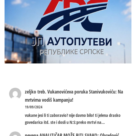
zeljko treb.
Vukanovićeva poruka Stanivukoviću: Na
mrtvima vodiš kampanju!
19/09/2024
vukane jesi li ti zaboravio? nije davno bilo! ti jelena drasko
govedarica itd. ste i dosli u N:S:preko mrtvi na…
nevena
ANALITIČAR MOŽE BITI SVAKO: Obradović