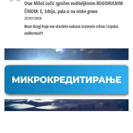
Otac Miloš Lučić zgrožen voditeljkinim BOGOHULNIM
ČINOM: E, Srbijo, pala si na niske grane
25/07/2024
Boze dragi koje sve starlete nakaze sramote crkvu i srpsku
uniformu!!!