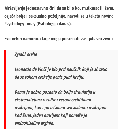
Mršavljenje jednostavno čini da se bilo ko, muškarac ili žena,
osjeća bolje i seksualno poželjnije, navodi se u tekstu novina
Psychology today (Psihologija danas).
Evo nekih namirnica koje mogu pokrenuti vaš ljubavni život:
Zgrabi orahe
Leonardo da Vinči je bio prvi naučnik koji je shvatio
da se tokom erekcije penis puni krvlju.
Danas je dobro poznato da bolja cirkulacija u
ekstremitetima rezultira većom erektilnom
reakcijom, kao i povećanom seksualnom reakcijom
kod žena. Jedan nutrijent koji pomaže je
aminokiselina arginin.