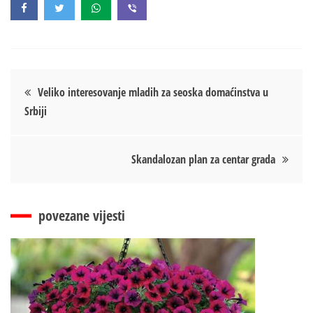
Кретање
Veliko interesovanje mladih za seoska domaćinstva u
Srbiji
чланка
Skandalozan plan za centar grada
povezane vijesti