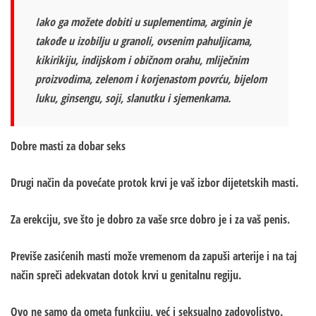
Iako ga možete dobiti u suplementima, arginin je
takođe u izobilju u granoli, ovsenim pahuljicama,
kikirikiju, indijskom i običnom orahu, mliječnim
proizvodima, zelenom i korjenastom povrću, bijelom
luku, ginsengu, soji, slanutku i sjemenkama.
Dobre masti za dobar seks
Drugi način da povećate protok krvi je vaš izbor dijetetskih masti.
Za erekciju, sve što je dobro za vaše srce dobro je i za vaš penis.
Previše zasićenih masti može vremenom da zapuši arterije i na taj
način spreči adekvatan dotok krvi u genitalnu regiju.
Ovo ne samo da ometa funkciju, već i seksualno zadovoljstvo.