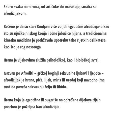
Skoro svaka namirnica, od artičoke do marakuje, smatra se
afrodizijakom.
Rečeno je da su stari Rimljani više voljeli egzotične afrodizijake kao
što su njuške nilskog konja i očne jabučice hijena, a tradicionalna
kineska medicina je podržavala upotrebu tako rijetkih delikatesa
kao što je rog nosoroga.
Hrana je vijekovima služila psihološkoj, kao i biološkoj svrsi.
Nazvan po Afroditi – grčkoj boginji seksualne ljubavi i ljepote –
afrodizijak je hrana, piće, lijek, miris ili uređaj koji navodno ima
moć da poveća seksualnu želju ili libido.
Hrana koja je egzotična ili sugeriše na određene dijelove tijela
posebno je poželjna kao afrodizijak.