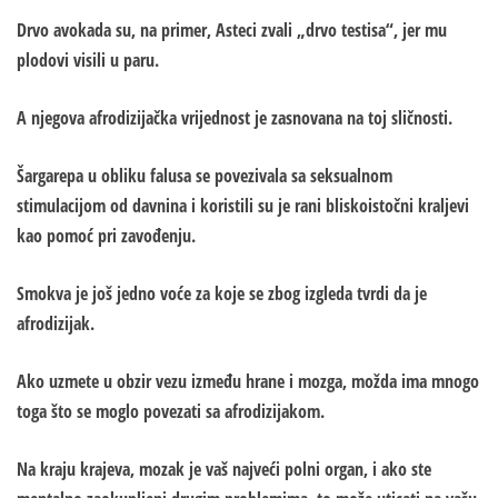
Drvo avokada su, na primer, Asteci zvali „drvo testisa“, jer mu
plodovi visili u paru.
A njegova afrodizijačka vrijednost je zasnovana na toj sličnosti.
Šargarepa u obliku falusa se povezivala sa seksualnom
stimulacijom od davnina i koristili su je rani bliskoistočni kraljevi
kao pomoć pri zavođenju.
Smokva je još jedno voće za koje se zbog izgleda tvrdi da je
afrodizijak.
Ako uzmete u obzir vezu između hrane i mozga, možda ima mnogo
toga što se moglo povezati sa afrodizijakom.
Na kraju krajeva, mozak je vaš najveći polni organ, i ako ste