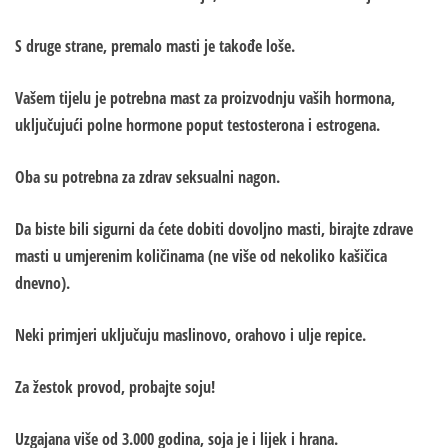
S druge strane, premalo masti je takođe loše.
Vašem tijelu je potrebna mast za proizvodnju vaših hormona,
uključujući polne hormone poput testosterona i estrogena.
Oba su potrebna za zdrav seksualni nagon.
Da biste bili sigurni da ćete dobiti dovoljno masti, birajte zdrave
masti u umjerenim količinama (ne više od nekoliko kašičica
dnevno).
Neki primjeri uključuju maslinovo, orahovo i ulje repice.
Za žestok provod, probajte soju!
Uzgajana više od 3.000 godina, soja je i lijek i hrana.