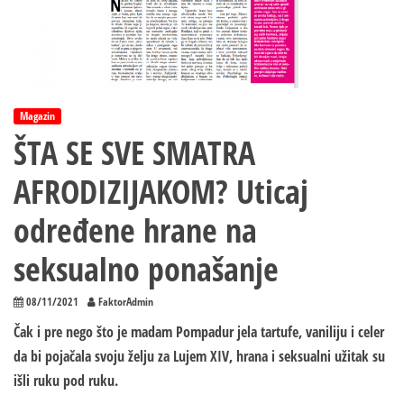
Magazin
ŠTA SE SVE SMATRA
AFRODIZIJAKOM? Uticaj
određene hrane na
seksualno ponašanje
08/11/2021
FaktorAdmin
Čak i pre nego što je madam Pompadur jela tartufe, vaniliju i celer
da bi pojačala svoju želju za Lujem XIV, hrana i seksualni užitak su
išli ruku pod ruku.