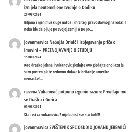
iznijela neutemeljene tvrdnje o Dodiku
26/08/2024
Biljana i njen muz sluge natoa i mrzitelji pravoslavnog naroda!!!
neka ide da pljuje po svojoj zemlji a ne po…
jovanmravica
Nebojša Drinić i izbjegavanje priče o
imovini – PREZNOJAVANJE U STUDIJU
15/08/2024
Kao drasko jelena i vukanovic gledajte ovo gledajte ono lazu ja
sam posten plate redovno dolaze iz britanije amerike
nemacke!…
nevena
Vukanović potpuno izgubio razum: Priviđaju mu
se Draško i Gorica
05/08/2024
Sta reci za vukanovica? nije bolest sve sto boli!!!
jovanmravica
SVEŠTENIK SPC OSUDIO JOVANU JEREMIĆ!