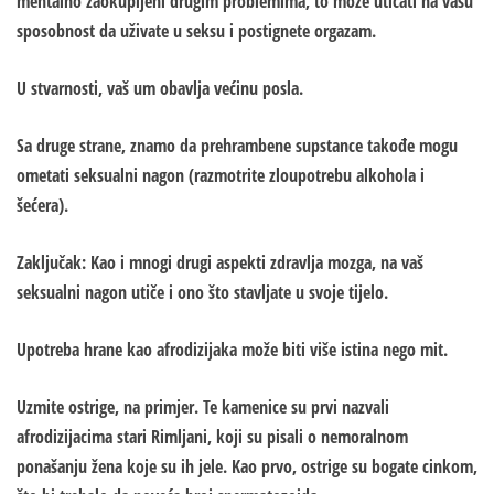
mentalno zaokupljeni drugim problemima, to može uticati na vašu
sposobnost da uživate u seksu i postignete orgazam.
U stvarnosti, vaš um obavlja većinu posla.
Sa druge strane, znamo da prehrambene supstance takođe mogu
ometati seksualni nagon (razmotrite zloupotrebu alkohola i
šećera).
Zaključak: Kao i mnogi drugi aspekti zdravlja mozga, na vaš
seksualni nagon utiče i ono što stavljate u svoje tijelo.
Upotreba hrane kao afrodizijaka može biti više istina nego mit.
Uzmite ostrige, na primjer. Te kamenice su prvi nazvali
afrodizijacima stari Rimljani, koji su pisali o nemoralnom
ponašanju žena koje su ih jele. Kao prvo, ostrige su bogate cinkom,