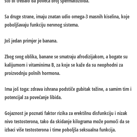
što bi trebalo da poveća broj spermatozoida.
Sa druge strane, imaju znatan udio omega-3 masnih kiselina, koje
poboljšavaju funkciju nervnog sistema.
Još jedan primjer je banana.
Zbog svog oblika, banane se smatraju afrodizijakom, a bogate su
kalijumom i vitaminima B, za koje se kaže da su neophodni za
proizvodnju polnih hormona.
Ima još toga: zdrava ishrana podstiče gubitak težine, a samim tim i
potencijal za povećanje libida.
Gojaznost je poznati faktor rizika za erektilnu disfunkciju i nizak
nivo testosterona, tako da skidanje kilograma može pomoći da se
izbaci više testosterona i time poboljša seksualna funkcija.