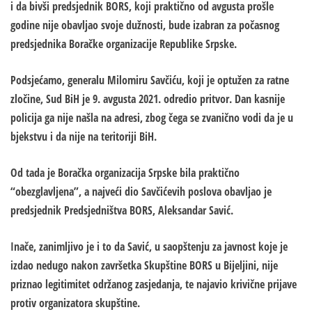
i da bivši predsjednik BORS, koji praktično od avgusta prošle
godine nije obavljao svoje dužnosti, bude izabran za počasnog
predsjednika Boračke organizacije Republike Srpske.
Podsjećamo, generalu Milomiru Savčiću, koji je optužen za ratne
zločine, Sud BiH je 9. avgusta 2021. odredio pritvor. Dan kasnije
policija ga nije našla na adresi, zbog čega se zvanično vodi da je u
bjekstvu i da nije na teritoriji BiH.
Od tada je Boračka organizacija Srpske bila praktično
“obezglavljena”, a najveći dio Savčićevih poslova obavljao je
predsjednik Predsjedništva BORS, Aleksandar Savić.
Inače, zanimljivo je i to da Savić, u saopštenju za javnost koje je
izdao nedugo nakon završetka Skupštine BORS u Bijeljini, nije
priznao legitimitet održanog zasjedanja, te najavio krivične prijave
protiv organizatora skupštine.