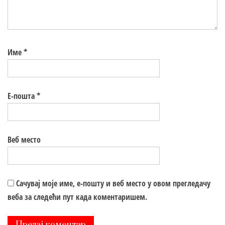
Име
*
Е-пошта
*
Веб место
Сачувај моје име, е-пошту и веб место у овом прегледачу
веба за следећи пут када коментаришем.