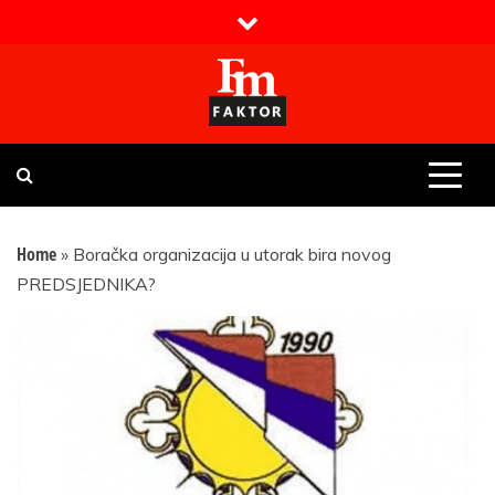
Skip
to
content
Faktor magazin
Uvijek presudan
Home
»
Boračka organizacija u utorak bira novog
PREDSJEDNIKA?