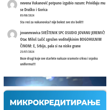
nevena
Vukanović potpuno izgubio razum: Priviđaju mu
se Draško i Gorica
05/08/2024
Sta reci za vukanovica? nije bolest sve sto boli!!!
jovanmravica
SVEŠTENIK SPC OSUDIO JOVANU JEREMIĆ!
Otac Miloš Lučić zgrožen voditeljkinim BOGOHULNIM
ČINOM: E, Srbijo, pala si na niske grane
25/07/2024
Boze dragi koje sve starlete nakaze sramote crkvu i srpsku
uniformu!!!