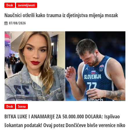
Desk
zanimljivosti
Naučnici otkrili kako trauma iz d‌jetinjstva mijenja mozak
07/08/2026
Desk
Scena
BITKA LUKE I ANAMARIJE ZA 50.000.000 DOLARA: Isplivao
šokantan podatak! Ovaj potez Dončićeve bivše verenice niko