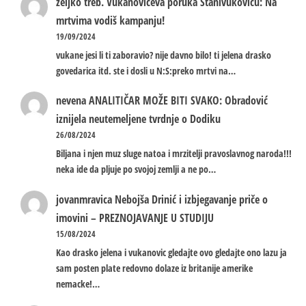
zeljko treb.
Vukanovićeva poruka Stanivukoviću: Na
mrtvima vodiš kampanju!
19/09/2024
vukane jesi li ti zaboravio? nije davno bilo! ti jelena drasko
govedarica itd. ste i dosli u N:S:preko mrtvi na…
nevena
ANALITIČAR MOŽE BITI SVAKO: Obradović
iznijela neutemeljene tvrdnje o Dodiku
26/08/2024
Biljana i njen muz sluge natoa i mrzitelji pravoslavnog naroda!!!
neka ide da pljuje po svojoj zemlji a ne po…
jovanmravica
Nebojša Drinić i izbjegavanje priče o
imovini – PREZNOJAVANJE U STUDIJU
15/08/2024
Kao drasko jelena i vukanovic gledajte ovo gledajte ono lazu ja
sam posten plate redovno dolaze iz britanije amerike
nemacke!…