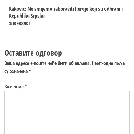
Raković: Ne smijemo zaboraviti heroje koji su odbranili
Republiku Srpsku
08/08/2026
Оставите одговор
Ваша адреса е-поште неће бити објављена.
Неопходна поља
су означена
*
Коментар
*