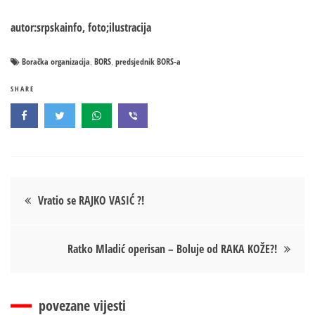
autor:srpskainfo, foto;ilustracija
Boračka organizacija
BORS
predsjednik BORS-a
,
,
SHARE
Кретање
Vratio se RAJKO VASIĆ ?!
чланка
Ratko Mladić operisan – Boluje od RAKA KOŽE?!
povezane vijesti