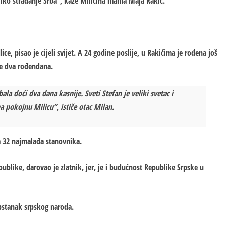
eliko stradanje Srba”, kaže Miličina mama Maja Rakić.
ce, pisao je cijeli svijet. A 24 godine poslije, u Rakićima je rođena još
ve dva rođendana.
ebala doći dva dana kasnije. Sveti Stefan je veliki svetac i
 na pokojnu Milicu”, ističe otac Milan.
a 32 najmalađa stanovnika.
like, darovao je zlatnik, jer, je i budućnost Republike Srpske u
pstanak srpskog naroda.