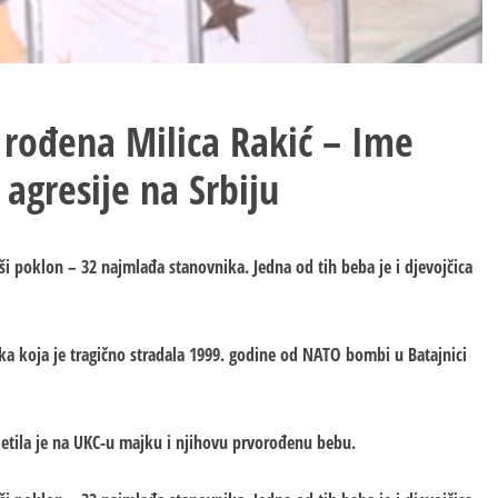
 rođena Milica Rakić – Ime
agresije na Srbiju
ši poklon – 32 najmlađa stanovnika. Јedna od tih beba je i djevojčica
ka koja je tragično stradala 1999. godine od NATO bombi u Batajnici
tila je na UKC-u majku i njihovu prvorođenu bebu.