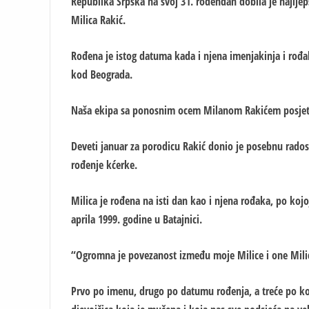
Republika Srpska na svoj 31. rođendan dobila je najljep
Milica Rakić.
Rođena je istog datuma kada i njena imenjakinja i rođa
kod Beograda.
Naša ekipa sa ponosnim ocem Milanom Rakićem posjeti
Deveti januar za porodicu Rakić donio je posebnu radost
rođenje kćerke.
Milica je rođena na isti dan kao i njena rođaka, po koj
aprila 1999. godine u Batajnici.
“Ogromna je povezanost između moje Milice i one Mili
Prvo po imenu, drugo po datumu rođenja, a treće po kor