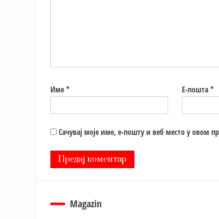
Име
*
Е-пошта
*
Сачувај моје име, е-пошту и веб место у овом п
Magazin