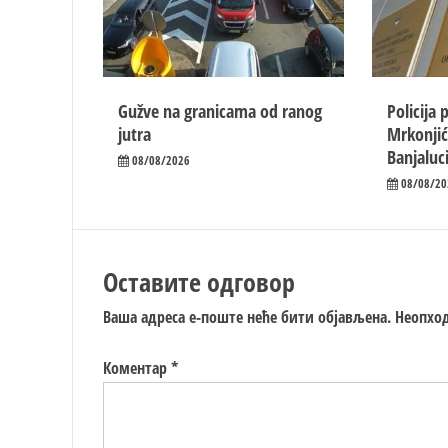
Gužve na granicama od ranog
Policija 
jutra
Mrkonjić
Banjaluc
08/08/2026
08/08/20
Оставите одговор
Ваша адреса е-поште неће бити објављена.
Неопход
Коментар
*