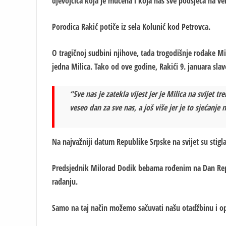
djevojčica koja je mučena i koja nas sve podsjeća na v
Porodica Rakić potiče iz sela Kolunić kod Petrovca.
O tragičnoj sudbini njihove, tada trogodišnje rođake Mili
jedna Milica. Tako od ove godine, Rakići 9. januara sla
“Sve nas je zatekla vijest jer je Milica na svijet tr
veseo dan za sve nas, a još više jer je to sjećanje
Na najvažniji datum Republike Srpske na svijet su stigl
Predsjednik Milorad Dodik bebama rođenim na Dan Repub
rađanju.
Samo na taj način možemo sačuvati našu otadžbinu i o