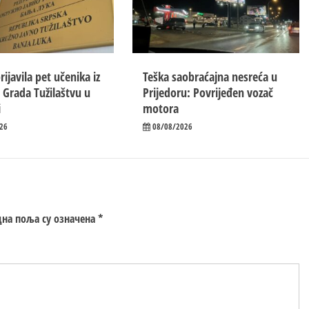
prijavila pet učenika iz
Teška saobraćajna nesreća u
 Grada Tužilaštvu u
Prijedoru: Povrijeđen vozač
i
motora
26
08/08/2026
на поља су означена
*