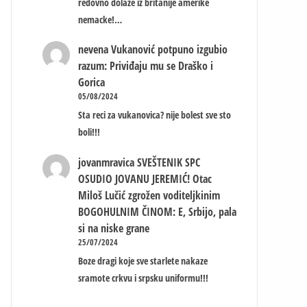
redovno dolaze iz britanije amerike
nemacke!…
nevena
Vukanović potpuno izgubio
razum: Priviđaju mu se Draško i
Gorica
05/08/2024
Sta reci za vukanovica? nije bolest sve sto
boli!!!
jovanmravica
SVEŠTENIK SPC
OSUDIO JOVANU JEREMIĆ! Otac
Miloš Lučić zgrožen voditeljkinim
BOGOHULNIM ČINOM: E, Srbijo, pala
si na niske grane
25/07/2024
Boze dragi koje sve starlete nakaze
sramote crkvu i srpsku uniformu!!!