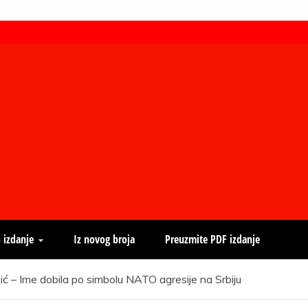
 izdanje
Iz novog broja
Preuzmite PDF izdanje
kić – Ime dobila po simbolu NATO agresije na Srbiju