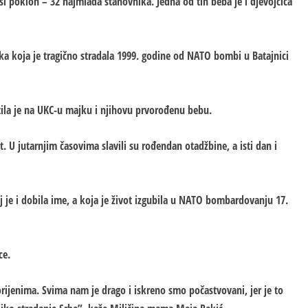
ši poklon – 32 najmlađa stanovnika. Јedna od tih beba je i djevojčica
ka koja je tragično stradala 1999. godine od NATO bombi u Batajnici
la je na UKC-u majku i njihovu prvorođenu bebu.
. U jutarnjim časovima slavili su rođendan otadžbine, a isti dan i
oj je i dobila ime, a koja je život izgubila u NATO bombardovanju 17.
ce.
ijenima. Svima nam je drago i iskreno smo počastvovani, jer je to