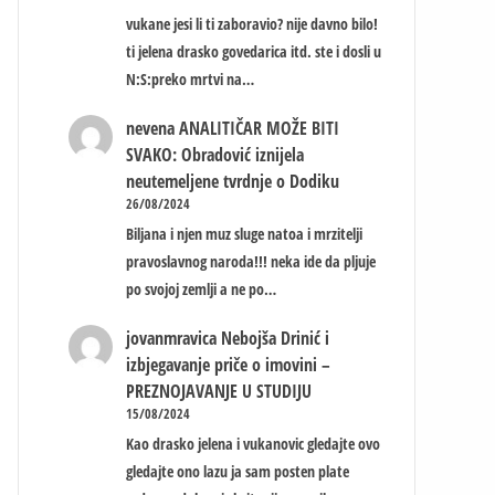
vukane jesi li ti zaboravio? nije davno bilo!
ti jelena drasko govedarica itd. ste i dosli u
N:S:preko mrtvi na…
nevena
ANALITIČAR MOŽE BITI
SVAKO: Obradović iznijela
neutemeljene tvrdnje o Dodiku
26/08/2024
Biljana i njen muz sluge natoa i mrzitelji
pravoslavnog naroda!!! neka ide da pljuje
po svojoj zemlji a ne po…
jovanmravica
Nebojša Drinić i
izbjegavanje priče o imovini –
PREZNOJAVANJE U STUDIJU
15/08/2024
Kao drasko jelena i vukanovic gledajte ovo
gledajte ono lazu ja sam posten plate