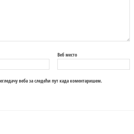
Веб место
регледачу веба за следећи пут када коментаришем.