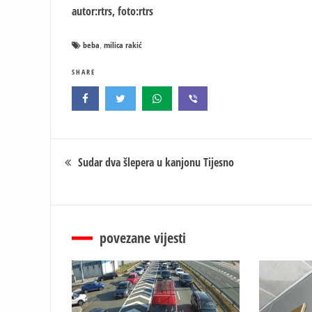
autor:rtrs, foto:rtrs
beba
milica rakić
,
SHARE
Кретање
Sudar dva šlepera u kanjonu Tijesno
чланка
povezane vijesti