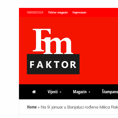
Skip
Faktor magazin
Impressum
08/08/2026
to
content
Faktor magazin
Uvijek presudan
Vijesti
Magazin
Štampano
Home
»
Na 9. januar u Banjaluci rođena Milica Ra