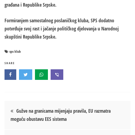
građana i Republike Srpske.
Formiranjem samostalnog poslaničkog kluba, SPS dodatno
potvrđuje svoj rast i jačanje političkog djelovanja u Narodnoj
skupštini Republike Srpske.
sps klub
SHARE
Кретање
Gužve na granicama mijenjaju pravila, EU razmatra
moguću obustavu EES sistema
чланка