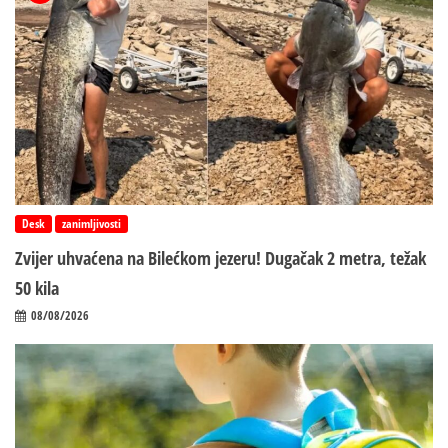
Desk
zanimljivosti
Zvijer uhvaćena na Bilećkom jezeru! Dugačak 2 metra, težak
50 kila
08/08/2026