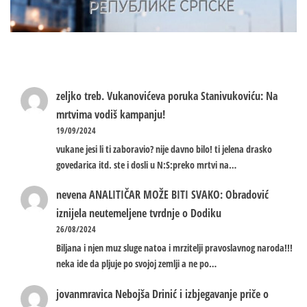
zeljko treb.
Vukanovićeva poruka Stanivukoviću: Na
mrtvima vodiš kampanju!
19/09/2024
vukane jesi li ti zaboravio? nije davno bilo! ti jelena drasko
govedarica itd. ste i dosli u N:S:preko mrtvi na…
nevena
ANALITIČAR MOŽE BITI SVAKO: Obradović
iznijela neutemeljene tvrdnje o Dodiku
26/08/2024
Biljana i njen muz sluge natoa i mrzitelji pravoslavnog naroda!!!
neka ide da pljuje po svojoj zemlji a ne po…
jovanmravica
Nebojša Drinić i izbjegavanje priče o