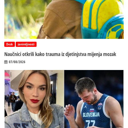
Desk
zanimljivosti
Naučnici otkrili kako trauma iz d‌jetinjstva mijenja mozak
07/08/2026