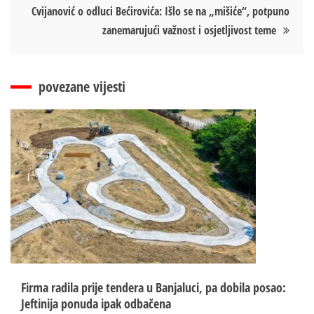
Cvijanović o odluci Bećirovića: Išlo se na „mišiće“, potpuno
zanemarujući važnost i osjetljivost teme
povezane vijesti
Firma radila prije tendera u Banjaluci, pa dobila posao:
Jeftinija ponuda ipak odbačena