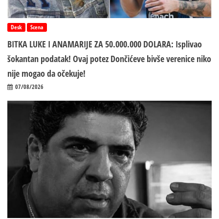
Desk
Scena
BITKA LUKE I ANAMARIJE ZA 50.000.000 DOLARA: Isplivao
šokantan podatak! Ovaj potez Dončićeve bivše verenice niko
nije mogao da očekuje!
07/08/2026