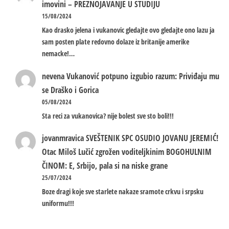
imovini – PREZNOJAVANJE U STUDIJU
15/08/2024
Kao drasko jelena i vukanovic gledajte ovo gledajte ono lazu ja
sam posten plate redovno dolaze iz britanije amerike
nemacke!…
nevena
Vukanović potpuno izgubio razum: Priviđaju mu
se Draško i Gorica
05/08/2024
Sta reci za vukanovica? nije bolest sve sto boli!!!
jovanmravica
SVEŠTENIK SPC OSUDIO JOVANU JEREMIĆ!
Otac Miloš Lučić zgrožen voditeljkinim BOGOHULNIM
ČINOM: E, Srbijo, pala si na niske grane
25/07/2024
Boze dragi koje sve starlete nakaze sramote crkvu i srpsku
uniformu!!!