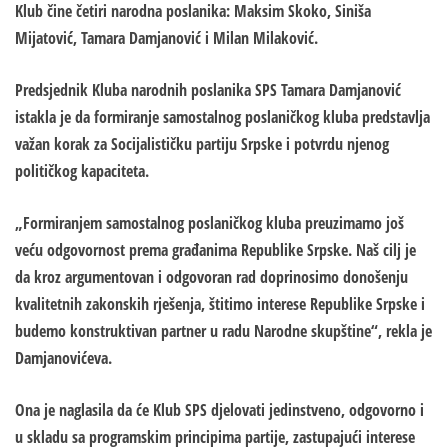
Klub čine četiri narodna poslanika: Maksim Skoko, Siniša
Mijatović, Tamara Damjanović i Milan Milaković.
Predsjednik Kluba narodnih poslanika SPS Tamara Damjanović
istakla je da formiranje samostalnog poslaničkog kluba predstavlja
važan korak za Socijalističku partiju Srpske i potvrdu njenog
političkog kapaciteta.
„Formiranjem samostalnog poslaničkog kluba preuzimamo još
veću odgovornost prema građanima Republike Srpske. Naš cilj je
da kroz argumentovan i odgovoran rad doprinosimo donošenju
kvalitetnih zakonskih rješenja, štitimo interese Republike Srpske i
budemo konstruktivan partner u radu Narodne skupštine“, rekla je
Damjanovićeva.
Ona je naglasila da će Klub SPS djelovati jedinstveno, odgovorno i
u skladu sa programskim principima partije, zastupajući interese