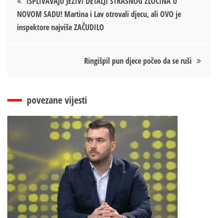
ISPLIVAVAJU JEZIVI DETALJI STRAŠNOG ZLOČINA U
NOVOM SADU! Martina i Lav otrovali djecu, ali OVO je
чланка
inspektore najviše ZAČUDILO
Ringišpil pun djece počeo da se ruši
povezane vijesti