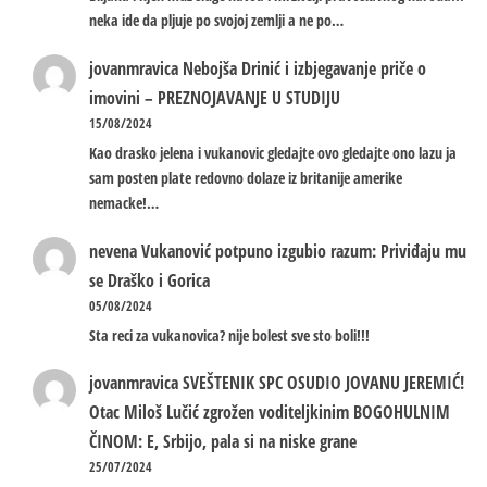
neka ide da pljuje po svojoj zemlji a ne po…
jovanmravica
Nebojša Drinić i izbjegavanje priče o
imovini – PREZNOJAVANJE U STUDIJU
15/08/2024
Kao drasko jelena i vukanovic gledajte ovo gledajte ono lazu ja
sam posten plate redovno dolaze iz britanije amerike
nemacke!…
nevena
Vukanović potpuno izgubio razum: Priviđaju mu
se Draško i Gorica
05/08/2024
Sta reci za vukanovica? nije bolest sve sto boli!!!
jovanmravica
SVEŠTENIK SPC OSUDIO JOVANU JEREMIĆ!
Otac Miloš Lučić zgrožen voditeljkinim BOGOHULNIM
ČINOM: E, Srbijo, pala si na niske grane
25/07/2024