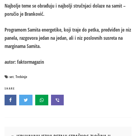
Najbolje teme se obrađuju i najbolji stručnjaci dolaze na samit –
poručio je Branković.
Programom Samita energetike, koji traje do petka, predviđen je niz
panela, razgovora jedan na jedan, ali i niz poslovnih susreta na
marginama Samita.
autor: faktormagazin
set
Trebinje
,
SHARE
Кретање