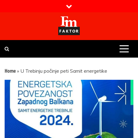
Skip
to
content
Faktor magazin
Uvijek presudan
Home
»
U Trebinju počinje peti Samit energetike