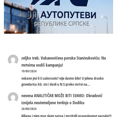
zeljko treb.
Vukanovićeva poruka Stanivukoviću: Na
mrtvima vodiš kampanju!
19/09/2024
vukane jesi li ti zaboravio? nije davno bilo! ti jelena drasko
govedarica itd. ste i dosli u N:S:preko mrtvi na…
nevena
ANALITIČAR MOŽE BITI SVAKO: Obradović
iznijela neutemeljene tvrdnje o Dodiku
26/08/2024
Biljana i njen muz sluge natoa i mrzitelji pravoslavnog naroda!!!