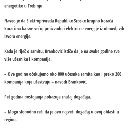
energetike u Trebinju.
Naveo je da Elektroprivreda Republike Srpske krupno korača
koracima ka sve većoj proizvodnji električne energije iz obnovljivih
izvora energije.
Kada je riječ o samitu, Branković ističe da je na svake godine sve
više učesnika i kompanija.
– Ove godine očekujemo oko 800 učesnka samita kao i preko 200
kompanija koje učestvuju – navodi Branković.
Pet godina postojanja pokazuje značaj događaja.
– Mogu slobodno reći da je ovo najveći događaj u ovoj oblasti u
reginu.