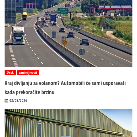
Desk
zanimljivosti
Kraj divljanju za volanom? Automobili će sami usporavati
kada prekoračite brzinu
03/08/2026