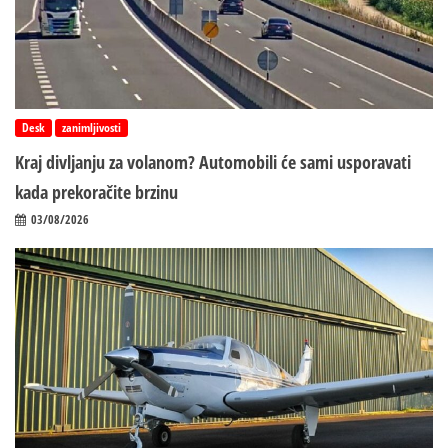
Desk
zanimljivosti
Kraj divljanju za volanom? Automobili će sami usporavati
kada prekoračite brzinu
03/08/2026