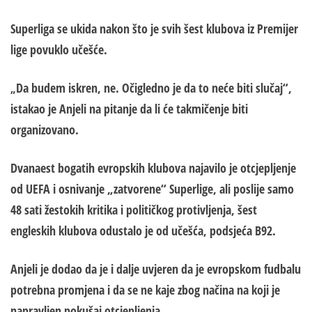
Superliga se ukida nakon što je svih šest klubova iz Premijer
lige povuklo učešće.
Da budem iskren, ne. Očigledno je da to neće biti slučaj“
,
„
istakao je Anjeli na pitanje da li će takmičenje biti
organizovano.
Dvanaest bogatih evropskih klubova najavilo je otcjepljenje
od UEFA i osnivanje „zatvorene“ Superlige, ali poslije samo
48 sati žestokih kritika i političkog protivljenja, šest
engleskih klubova odustalo je od učešća, podsjeća B92.
Anjeli je dodao da je i dalje uvjeren da je evropskom fudbalu
potrebna promjena i da se ne kaje zbog načina na koji je
napravljen pokušaj otcjepljenja.