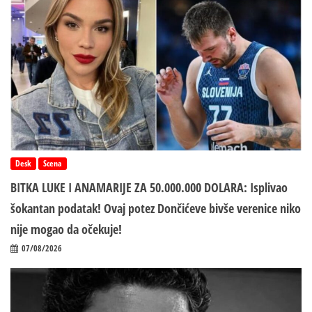
Desk
Scena
BITKA LUKE I ANAMARIJE ZA 50.000.000 DOLARA: Isplivao
šokantan podatak! Ovaj potez Dončićeve bivše verenice niko
nije mogao da očekuje!
07/08/2026