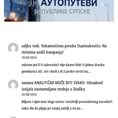
zeljko treb.
Vukanovićeva poruka Stanivukoviću: Na
mrtvima vodiš kampanju!
19/09/2024
vukane jesi li ti zaboravio? nije davno bilo! ti jelena drasko
govedarica itd. ste i dosli u N:S:preko mrtvi na…
nevena
ANALITIČAR MOŽE BITI SVAKO: Obradović
iznijela neutemeljene tvrdnje o Dodiku
26/08/2024
Biljana i njen muz sluge natoa i mrzitelji pravoslavnog naroda!!!
neka ide da pljuje po svojoj zemlji a ne po…