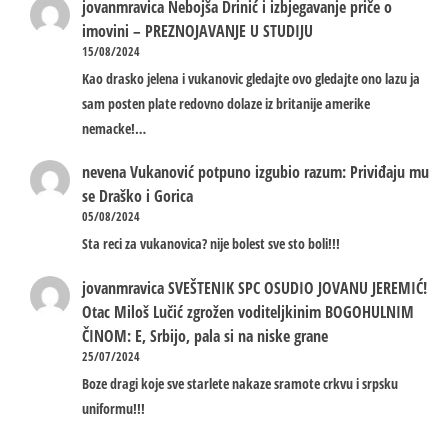
jovanmravica
Nebojša Drinić i izbjegavanje priče o
imovini – PREZNOJAVANJE U STUDIJU
15/08/2024
Kao drasko jelena i vukanovic gledajte ovo gledajte ono lazu ja
sam posten plate redovno dolaze iz britanije amerike
nemacke!…
nevena
Vukanović potpuno izgubio razum: Priviđaju mu
se Draško i Gorica
05/08/2024
Sta reci za vukanovica? nije bolest sve sto boli!!!
jovanmravica
SVEŠTENIK SPC OSUDIO JOVANU JEREMIĆ!
Otac Miloš Lučić zgrožen voditeljkinim BOGOHULNIM
ČINOM: E, Srbijo, pala si na niske grane
25/07/2024
Boze dragi koje sve starlete nakaze sramote crkvu i srpsku
uniformu!!!