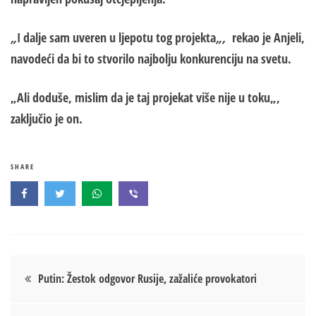
„
I dalje sam uveren u l
j
epotu tog projekta
„,
rekao je Anjeli,
navodeći da bi to stvorilo najbolju konkurenciju na svetu.
„Ali doduše, mislim da je taj projekat više nije u toku
„,
zaključio je on.
SHARE
Кретање
Putin: Žestok odgovor Rusije, zažaliće provokatori
чланка