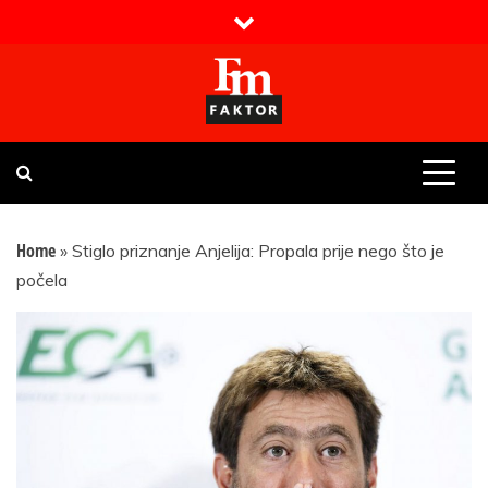
Skip
to
content
Faktor magazin
Uvijek presudan
Home
»
Stiglo priznanje Anjelija: Propala prije nego što je
počela