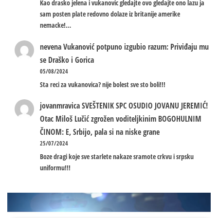
Kao drasko jelena i vukanovic gledajte ovo gledajte ono lazu ja
sam posten plate redovno dolaze iz britanije amerike
nemacke!…
nevena
Vukanović potpuno izgubio razum: Priviđaju mu
se Draško i Gorica
05/08/2024
Sta reci za vukanovica? nije bolest sve sto boli!!!
jovanmravica
SVEŠTENIK SPC OSUDIO JOVANU JEREMIĆ!
Otac Miloš Lučić zgrožen voditeljkinim BOGOHULNIM
ČINOM: E, Srbijo, pala si na niske grane
25/07/2024
Boze dragi koje sve starlete nakaze sramote crkvu i srpsku
uniformu!!!