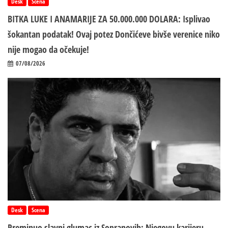
Desk
Scena
BITKA LUKE I ANAMARIJE ZA 50.000.000 DOLARA: Isplivao
šokantan podatak! Ovaj potez Dončićeve bivše verenice niko
nije mogao da očekuje!
07/08/2026
Desk
Scena
Preminuo slavni glumac iz Sopranovih: Njegovu karijeru