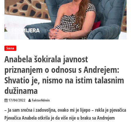
Scena
Anabela šokirala javnost
priznanjem o odnosu s Andrejem:
Shvatio je, nismo na istim talasnim
dužinama
17/04/2022
FaktorAdmin
– Ja sam srećna i zadovoljna, ovako mi je lijepo – rekla je pjevačica
Pjevačica Anabela otkrila je da više nije u braku sa Andrejem