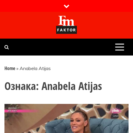
Skip
to
content
Faktor magazin
Uvijek presudan
Home
»
Anabela Atijas
Ознака:
Anabela Atijas