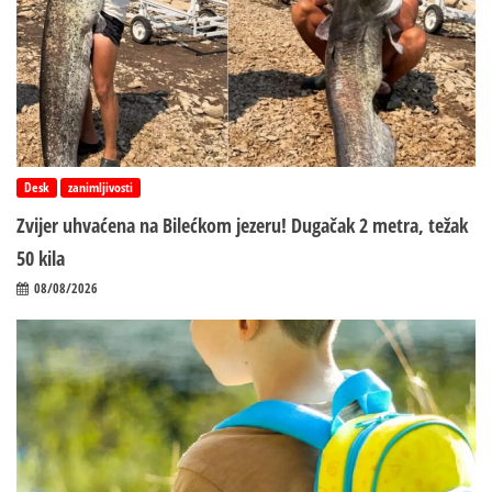
Desk
zanimljivosti
Zvijer uhvaćena na Bilećkom jezeru! Dugačak 2 metra, težak
50 kila
08/08/2026