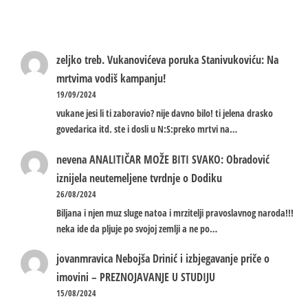
zeljko treb.
Vukanovićeva poruka Stanivukoviću: Na
mrtvima vodiš kampanju!
19/09/2024
vukane jesi li ti zaboravio? nije davno bilo! ti jelena drasko
govedarica itd. ste i dosli u N:S:preko mrtvi na…
nevena
ANALITIČAR MOŽE BITI SVAKO: Obradović
iznijela neutemeljene tvrdnje o Dodiku
26/08/2024
Biljana i njen muz sluge natoa i mrzitelji pravoslavnog naroda!!!
neka ide da pljuje po svojoj zemlji a ne po…
jovanmravica
Nebojša Drinić i izbjegavanje priče o
imovini – PREZNOJAVANJE U STUDIJU
15/08/2024