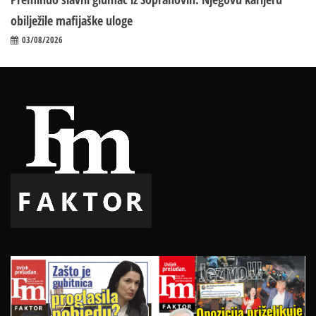
obilježile mafijaške uloge
03/08/2026