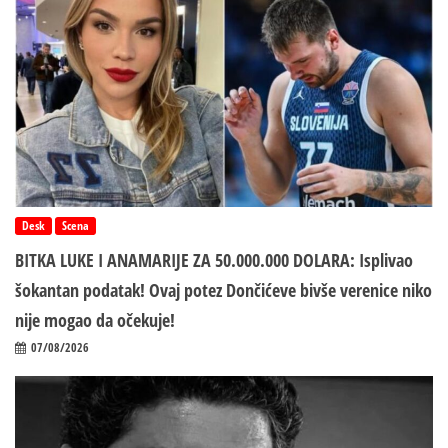
Desk
Scena
BITKA LUKE I ANAMARIJE ZA 50.000.000 DOLARA: Isplivao
šokantan podatak! Ovaj potez Dončićeve bivše verenice niko
nije mogao da očekuje!
07/08/2026