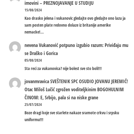
imovini – PREZNOJAVANJE U STUDIJU
15/08/2024
Kao drasko jelena i vukanovic gledajte ovo gledajte ono lazu ja
sam posten plate redovno dolaze iz britanije amerike
nemacke!…
nevena
Vukanović potpuno izgubio razum: Priviđaju mu
se Draško i Gorica
05/08/2024
Sta reci za vukanovica? nije bolest sve sto boli!!!
jovanmravica
SVEŠTENIK SPC OSUDIO JOVANU JEREMIĆ!
Otac Miloš Lučić zgrožen voditeljkinim BOGOHULNIM
ČINOM: E, Srbijo, pala si na niske grane
25/07/2024
Boze dragi koje sve starlete nakaze sramote crkvu i srpsku
uniformu!!!