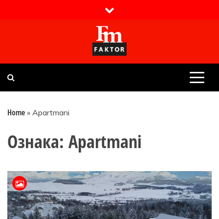
Skip
to
content
Faktor magazin
Uvijek presudan
Home
»
Apartmani
Ознака:
Apartmani