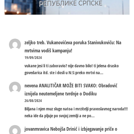
zeljko treb.
Vukanovićeva poruka Stanivukoviću: Na
mrtvima vodiš kampanju!
19/09/2024
vukane jesi li ti zaboravio? nije davno bilo! ti jelena drasko
govedarica itd. ste i dosli u N:S:preko mrtvi na…
nevena
ANALITIČAR MOŽE BITI SVAKO: Obradović
iznijela neutemeljene tvrdnje o Dodiku
26/08/2024
Biljana i njen muz sluge natoa i mrzitelji pravoslavnog naroda!!!
neka ide da pljuje po svojoj zemlji a ne po…
jovanmravica
Nebojša Drinić i izbjegavanje priče o