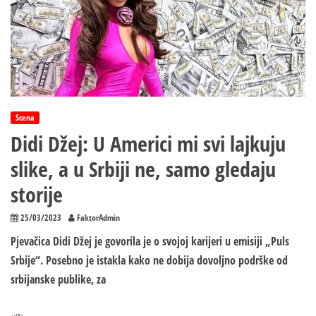
Scena
Didi Džej: U Americi mi svi lajkuju
slike, a u Srbiji ne, samo gledaju
storije
25/03/2023
FaktorAdmin
Pjevačica Didi Džej je govorila je o svojoj karijeri u emisiji „Puls
Srbije“. Posebno je istakla kako ne dobija dovoljno podrške od
srbijanske publike, za