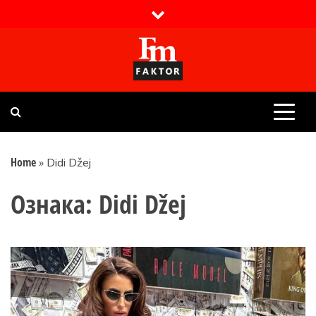
Skip
to
content
Faktor magazin
Uvijek presudan
Home
»
Didi Džej
Ознака:
Didi Džej