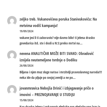
zeljko treb.
Vukanovićeva poruka Stanivukoviću: Na
mrtvima vodiš kampanju!
19/09/2024
vukane jesi li ti zaboravio? nije davno bilo! ti jelena drasko
govedarica itd. ste i dosli u N:S:preko mrtvi na…
nevena
ANALITIČAR MOŽE BITI SVAKO: Obradović
iznijela neutemeljene tvrdnje o Dodiku
26/08/2024
Biljana i njen muz sluge natoa i mrzitelji pravoslavnog naroda!!!
neka ide da pljuje po svojoj zemlji a ne po…
jovanmravica
Nebojša Drinić i izbjegavanje priče o
imovini – PREZNOJAVANJE U STUDIJU
15/08/2024
Kao drasko jelena i vukanovic gledajte ovo gledajte ono lazu ja