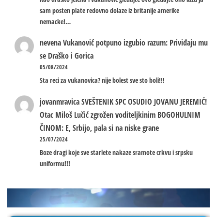
sam posten plate redovno dolaze iz britanije amerike
nemacke!…
nevena
Vukanović potpuno izgubio razum: Priviđaju mu
se Draško i Gorica
05/08/2024
Sta reci za vukanovica? nije bolest sve sto boli!!!
jovanmravica
SVEŠTENIK SPC OSUDIO JOVANU JEREMIĆ!
Otac Miloš Lučić zgrožen voditeljkinim BOGOHULNIM
ČINOM: E, Srbijo, pala si na niske grane
25/07/2024
Boze dragi koje sve starlete nakaze sramote crkvu i srpsku
uniformu!!!