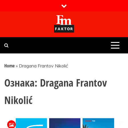
Skip
to
content
Faktor magazin
Uvijek presudan
Home
»
Dragana Frantov Nikolić
Ознака:
Dragana Frantov
Nikolić