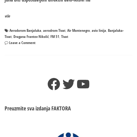
više
Aerodorom Banjaluka
aerodrom Tivat
Air Montenegro
avio linija
Banjaluka-
,
,
,
,
Tivat
Dragana Frantov Nikolić
FM 51
Tivat
,
,
,
on
Leave a Comment
TRI
PUTA
SEDMIČNO
–
Od
Facebook
Twitter
YouTube
17.
juna
avionska
linija
Banjaluka-
Preuzmite sva izdanja
FAKTORA
Tivat