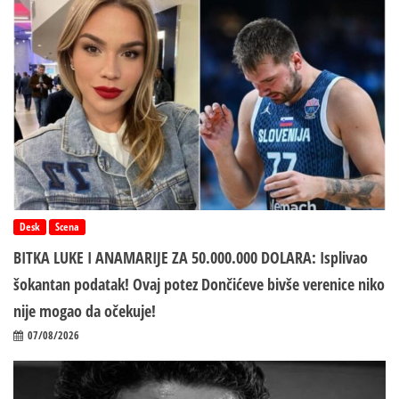
Desk
Scena
BITKA LUKE I ANAMARIJE ZA 50.000.000 DOLARA: Isplivao
šokantan podatak! Ovaj potez Dončićeve bivše verenice niko
nije mogao da očekuje!
07/08/2026