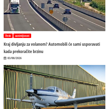
Desk
zanimljivosti
Kraj divljanju za volanom? Automobili će sami usporavati
kada prekoračite brzinu
03/08/2026