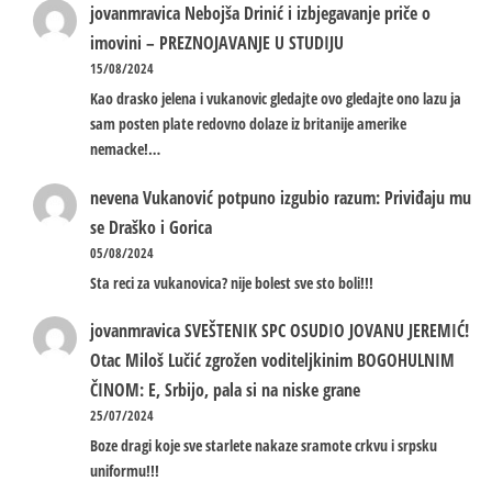
jovanmravica
Nebojša Drinić i izbjegavanje priče o
imovini – PREZNOJAVANJE U STUDIJU
15/08/2024
Kao drasko jelena i vukanovic gledajte ovo gledajte ono lazu ja
sam posten plate redovno dolaze iz britanije amerike
nemacke!…
nevena
Vukanović potpuno izgubio razum: Priviđaju mu
se Draško i Gorica
05/08/2024
Sta reci za vukanovica? nije bolest sve sto boli!!!
jovanmravica
SVEŠTENIK SPC OSUDIO JOVANU JEREMIĆ!
Otac Miloš Lučić zgrožen voditeljkinim BOGOHULNIM
ČINOM: E, Srbijo, pala si na niske grane
25/07/2024
Boze dragi koje sve starlete nakaze sramote crkvu i srpsku
uniformu!!!