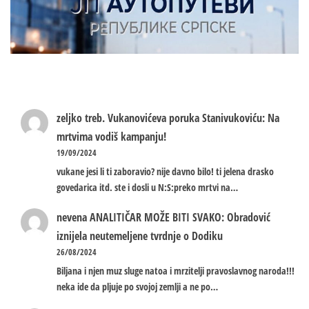
zeljko treb.
Vukanovićeva poruka Stanivukoviću: Na
mrtvima vodiš kampanju!
19/09/2024
vukane jesi li ti zaboravio? nije davno bilo! ti jelena drasko
govedarica itd. ste i dosli u N:S:preko mrtvi na…
nevena
ANALITIČAR MOŽE BITI SVAKO: Obradović
iznijela neutemeljene tvrdnje o Dodiku
26/08/2024
Biljana i njen muz sluge natoa i mrzitelji pravoslavnog naroda!!!
neka ide da pljuje po svojoj zemlji a ne po…