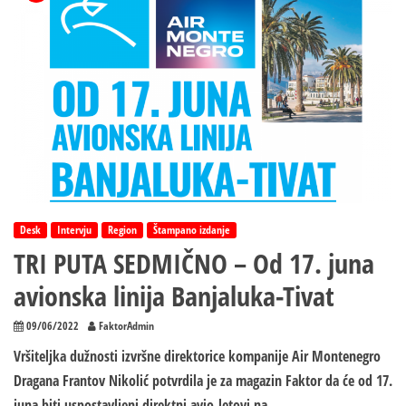
Desk
Intervju
Region
Štampano izdanje
TRI PUTA SEDMIČNO – Od 17. juna
avionska linija Banjaluka-Tivat
09/06/2022
FaktorAdmin
Vršiteljka dužnosti izvršne direktorice kompanije Air Montenegro
Dragana Frantov Nikolić potvrdila je za magazin Faktor da će od 17.
juna biti uspostavljeni direktni avio-letovi na