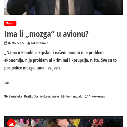
Vijesti
Ima li „mozga“ u avionu?
07/02/2022
FaktorAdmin
„Nama u Republici Srpskoj i našem narodu nije problem
ekonomija, nije problem ni kriminal i korupcija, ništa. Sve su to
posljedice mozga, uma i svijesti.
više
на
Banjaluka
Draško Stanivukovć
izjava
Minhen
mozak
1 коментар
,
,
,
,
Ima
li
„mozga“
u
avionu?