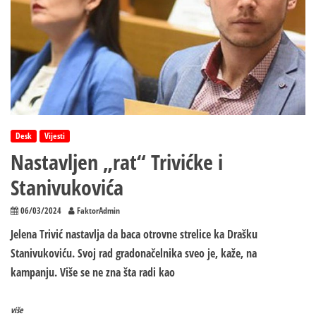
Desk
Vijesti
Nastavljen „rat“ Trivićke i
Stanivukovića
06/03/2024
FaktorAdmin
Jelena Trivić nastavlja da baca otrovne strelice ka Drašku
Stanivukoviću. Svoj rad gradonačelnika sveo je, kaže, na
kampanju. Više se ne zna šta radi kao
više