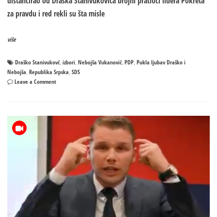
distancirao od Draška Stanivukovića brojni pratioci lidera Pokreta
za pravdu i red rekli su šta misle
više
Draško Stanivukovć
izbori
Nebojša Vukanović
PDP
Pukla ljubav Draško i
,
,
,
,
Nebojša
Republika Srpska
SDS
,
,
on
Leave a Comment
Pratioci
Nebojše
Vukanovića
rekli
šta
misle
o
Drašku
Stanivukoviću