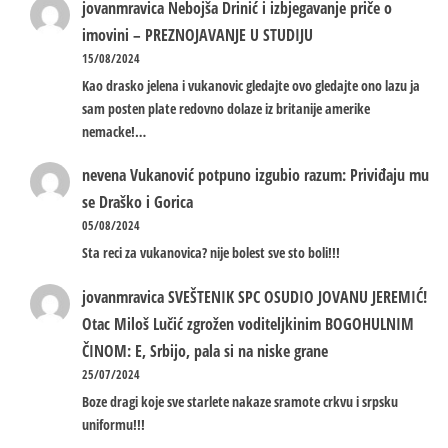
jovanmravica
Nebojša Drinić i izbjegavanje priče o
imovini – PREZNOJAVANJE U STUDIJU
15/08/2024
Kao drasko jelena i vukanovic gledajte ovo gledajte ono lazu ja
sam posten plate redovno dolaze iz britanije amerike
nemacke!…
nevena
Vukanović potpuno izgubio razum: Priviđaju mu
se Draško i Gorica
05/08/2024
Sta reci za vukanovica? nije bolest sve sto boli!!!
jovanmravica
SVEŠTENIK SPC OSUDIO JOVANU JEREMIĆ!
Otac Miloš Lučić zgrožen voditeljkinim BOGOHULNIM
ČINOM: E, Srbijo, pala si na niske grane
25/07/2024
Boze dragi koje sve starlete nakaze sramote crkvu i srpsku
uniformu!!!