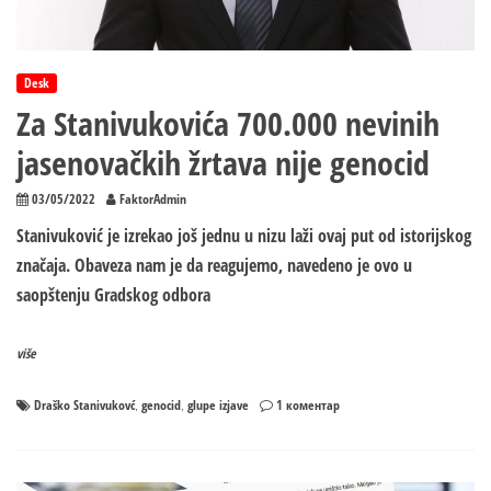
Desk
Za Stanivukovića 700.000 nevinih
jasenovačkih žrtava nije genocid
03/05/2022
FaktorAdmin
Stanivuković je izrekao još jednu u nizu laži ovaj put od istorijskog
značaja. Obaveza nam je da reagujemo, navedeno je ovo u
saopštenju Gradskog odbora
više
на
Draško Stanivukovć
genocid
glupe izjave
1 коментар
,
,
Za
Stanivukovića
700.000