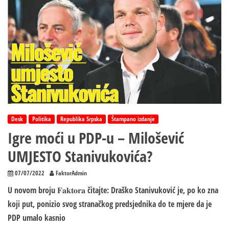
javno
obratila
Drašku
Stanivukoviću,
bijesna
zbog
cijele
situacije
Desk
Politika
Republika Srpska
Štampano izdanje
Igre moći u PDP-u – Milošević
UMJESTO Stanivukovića?
07/07/2022
FaktorAdmin
U novom broju 𝐅𝐚𝐤𝐭𝐨𝐫𝐚 čitajte: Draško Stanivuković je, po ko zna
koji put, ponizio svog stranačkog predsjednika do te mjere da je
PDP umalo kasnio