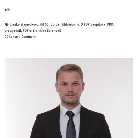
više
Draško Stanivukovć
FM 55
Gordan Milošević
GrO PDP Banjaluka
PDP
,
,
,
,
,
predsjednik PDP-a Branislav Borenović
on
Leave a Comment
Igre
moći
u
PDP-
u
–
Milošević
UMJESTO
Stanivukovića?