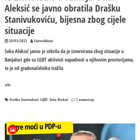
Aleksić se javno obratila Drašku
Stanivukoviću, bijesna zbog cijele
situacije
20/03/2023
FaktorAdmin
Seka Aleksić javno je otkrila da je iznervirana zbog situacije u
Banjaluci gde su LGBT aktivisti napadnuti u njihovim prostorijama,
te je od gradonačelnika tražila
više
на
Draško Stanivukovć
LQBT
Seka ALeksić
1 коментар
,
,
KAZNITI
KAKO
DOLIKUJE!
Seka
Aleksić
se