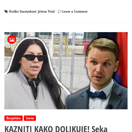
on
Draško Stanivukovć
Jelena Trivić
Leave a Comment
,
Nastavljen
„rat“
Trivićke
i
Stanivukovića
Banjaluka
Scena
KAZNITI KAKO DOLIKUJE! Seka