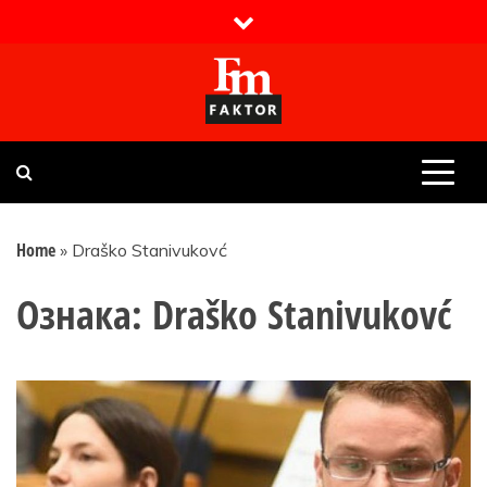
Skip
to
content
Faktor magazin
Uvijek presudan
Home
»
Draško Stanivukovć
Ознака:
Draško Stanivukovć