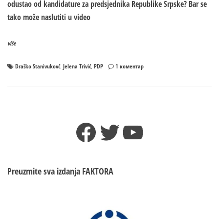
odustao od kandidature za predsjednika Republike Srpske? Bar se
tako može naslutiti u video
više
на
Draško Stanivukovć
Jelena Trivić
PDP
1 коментар
,
,
Draško
Stanivuković
nije
odustao
od
Facebook
Twitter
YouTube
kanidature
za
PREDSJEDNIKA
Republike
Srpske?
Preuzmite sva izdanja
FAKTORA