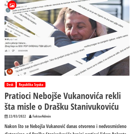
nevinih
jasenovačkih
žrtava
nije
genocid
Desk
Republika Srpska
Pratioci Nebojše Vukanovića rekli
šta misle o Drašku Stanivukoviću
22/03/2022
FaktorAdmin
Nakon što se Nebojša Vukanović danas otvoreno i nedvosmisleno