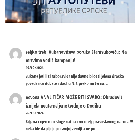
zeljko treb.
Vukanovićeva poruka Stanivukoviću: Na
mrtvima vodiš kampanju!
19/09/2024
vukane jesi li ti zaboravio? nije davno bilo! ti jelena drasko
govedarica itd. ste i dosli u N:S:preko mrtvi na…
nevena
ANALITIČAR MOŽE BITI SVAKO: Obradović
iznijela neutemeljene tvrdnje o Dodiku
26/08/2024
Biljana i njen muz sluge natoa i mrzitelji pravoslavnog naroda!!!
neka ide da pljuje po svojoj zemlji a ne po…