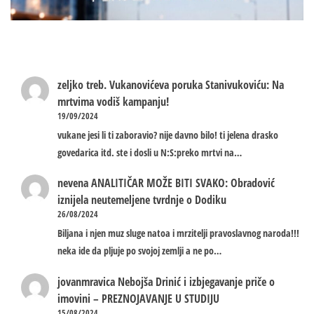
zeljko treb.
Vukanovićeva poruka Stanivukoviću: Na
mrtvima vodiš kampanju!
19/09/2024
vukane jesi li ti zaboravio? nije davno bilo! ti jelena drasko
govedarica itd. ste i dosli u N:S:preko mrtvi na…
nevena
ANALITIČAR MOŽE BITI SVAKO: Obradović
iznijela neutemeljene tvrdnje o Dodiku
26/08/2024
Biljana i njen muz sluge natoa i mrzitelji pravoslavnog naroda!!!
neka ide da pljuje po svojoj zemlji a ne po…
jovanmravica
Nebojša Drinić i izbjegavanje priče o
imovini – PREZNOJAVANJE U STUDIJU
15/08/2024