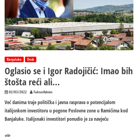
Banjaluka
Desk
Oglasio se i Igor Radojičić: Imao bih
štošta reći ali…
02/03/2022
FaktorAdmin
Već danima traje politička i javna rasprava o potencijalom
italijsnkom investitoru u pogone Poslovne zone u Ramićima kod
Banjaluke. Italijsnaki investitori ponudio je za navjeću
više