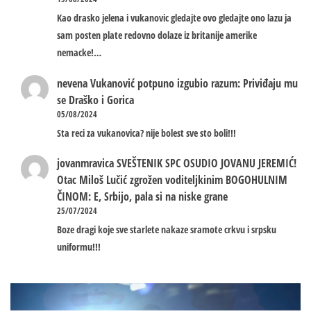
Kao drasko jelena i vukanovic gledajte ovo gledajte ono lazu ja
sam posten plate redovno dolaze iz britanije amerike
nemacke!…
nevena
Vukanović potpuno izgubio razum: Priviđaju mu
se Draško i Gorica
05/08/2024
Sta reci za vukanovica? nije bolest sve sto boli!!!
jovanmravica
SVEŠTENIK SPC OSUDIO JOVANU JEREMIĆ!
Otac Miloš Lučić zgrožen voditeljkinim BOGOHULNIM
ČINOM: E, Srbijo, pala si na niske grane
25/07/2024
Boze dragi koje sve starlete nakaze sramote crkvu i srpsku
uniformu!!!