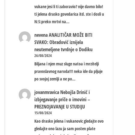
vukane jesi li ti zaboravio? nije davno bilo!
ti jelena drasko govedarica itd. ste i dosli u
N:S:preko mrtvi na…
nevena
ANALITIČAR MOŽE BITI
SVAKO: Obradović iznijela
neutemeljene tvrdnje o Dodiku
26/08/2024
Biljana i njen muz sluge natoa i mrzitelji
pravoslavnog naroda!!! neka ide da pljuje
po svojoj zemlji a ne po…
jovanmravica
Nebojša Drinić i
izbjegavanje priče o imovini –
PREZNOJAVANJE U STUDIJU
15/08/2024
Kao drasko jelena i vukanovic gledajte ovo
gledajte ono lazu ja sam posten plate