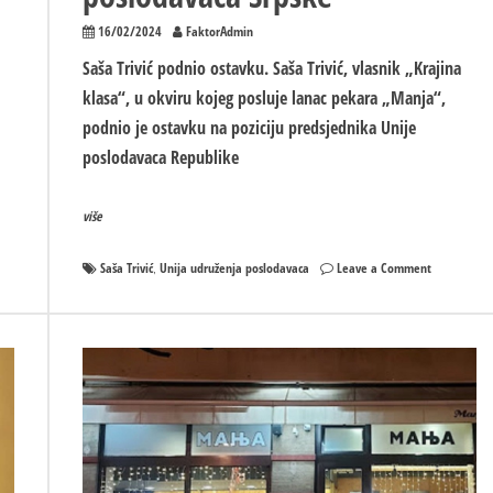
16/02/2024
FaktorAdmin
Saša Trivić podnio ostavku. Saša Trivić, vlasnik „Krajina
klasa“, u okviru kojeg posluje lanac pekara „Manja“,
podnio je ostavku na poziciju predsjednika Unije
poslodavaca Republike
više
on
Saša Trivić
Unija udruženja poslodavaca
Leave a Comment
,
Saša
Trivić
podnio
ostavku
na
funkciju
predsjedni
Unije
poslodavac
Srpske