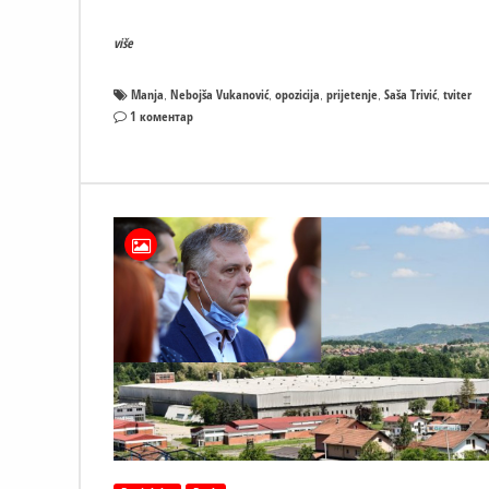
više
Manja
Nebojša Vukanović
opozicija
prijetenje
Saša Trivić
tviter
,
,
,
,
,
на
1 коментар
Nebojša
Vukanović
PRIJETI
Saši
Triviću:
SKUPO
ĆE
TE
KOŠTATI
DEZERTERU
–
Nadam
se
da
ti
je
jasno!!!!