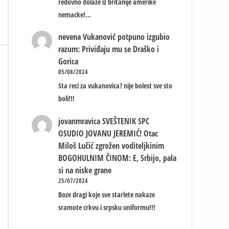
redovno dolaze iz britanije amerike
nemacke!…
nevena
Vukanović potpuno izgubio
razum: Priviđaju mu se Draško i
Gorica
05/08/2024
Sta reci za vukanovica? nije bolest sve sto
boli!!!
jovanmravica
SVEŠTENIK SPC
OSUDIO JOVANU JEREMIĆ! Otac
Miloš Lučić zgrožen voditeljkinim
BOGOHULNIM ČINOM: E, Srbijo, pala
si na niske grane
25/07/2024
Boze dragi koje sve starlete nakaze
sramote crkvu i srpsku uniformu!!!