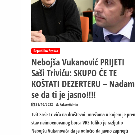
banjalučke
firme
“na
meti”
u
Sarajevu
Republika Srpska
Nebojša Vukanović PRIJETI
Saši Triviću: SKUPO ĆE TE
KOŠTATI DEZERTERU – Nadam
se da ti je jasno!!!!
21/10/2022
FaktorAdmin
Tvit Saše Trivića na društevni mrežama u kojem je pre
stav neimoenovanog borca VRS toliko je razljutio
Nebojšu Vukanovića da je odlučio da javno zapriejti