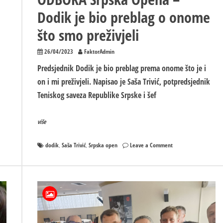
Dodik je bio preblag o onome
što smo preživjeli
26/04/2023
FaktorAdmin
Predsjednik Dodik je bio preblag prema onome što je i
on i mi preživjeli. Napisao je Saša Trivić, potpredsjednik
Teniskog saveza Republike Srpske i šef
više
on
dodik
Saša Trivić
Srpska open
Leave a Comment
,
,
Predsjednik
GRAĐEVINSKOG
ODBORA
Srpska
Opena
–
Dodik