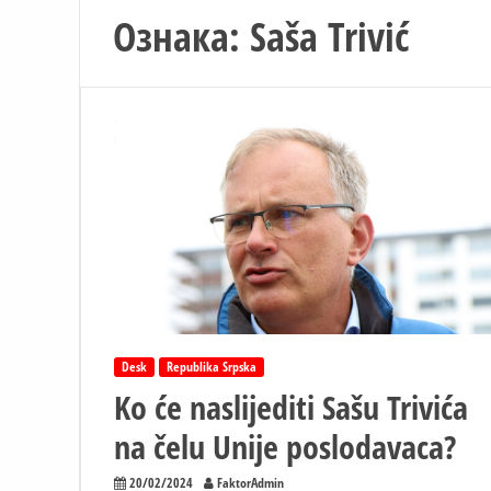
Ознака:
Saša Trivić
Desk
Republika Srpska
Ko će naslijediti Sašu Trivića
na čelu Unije poslodavaca?
20/02/2024
FaktorAdmin