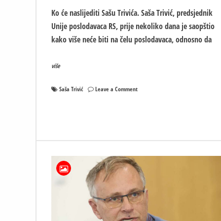
Ko će naslijediti Sašu Trivića. Saša Trivić, predsjednik
Unije poslodavaca RS, prije nekoliko dana je saopštio
kako više neće biti na čelu poslodavaca, odnosno da
više
on
Saša Trivić
Leave a Comment
Ko
će
naslijediti
Sašu
Trivića
na
čelu
Unije
poslodavaca?