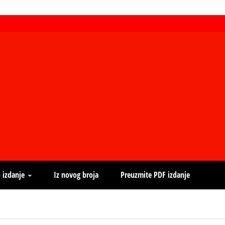
 izdanje
Iz novog broja
Preuzmite PDF izdanje