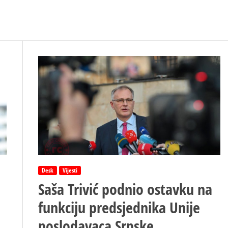
Desk
Vijesti
Saša Trivić podnio ostavku na
funkciju predsjednika Unije
poslodavaca Srpske