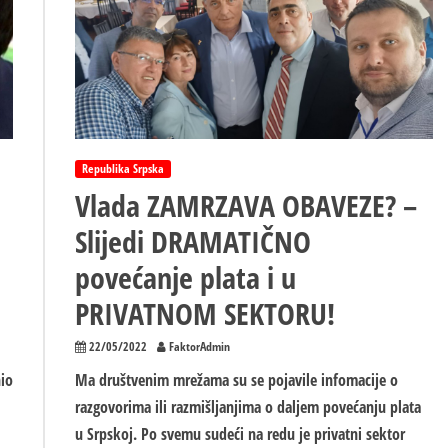
je
bio
preblag
o
onome
što
smo
preživjeli
Republika Srpska
Vlada ZAMRZAVA OBAVEZE? –
Slijedi DRAMATIČNO
povećanje plata i u
PRIVATNOM SEKTORU!
22/05/2022
FaktorAdmin
nio
Ma društvenim mrežama su se pojavile infomacije o
razgovorima ili razmišljanjima o daljem povećanju plata
u Srpskoj. Po svemu sudeći na redu je privatni sektor