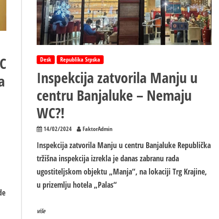
C
Desk
Republika Srpska
Inspekcija zatvorila Manju u
a
centru Banjaluke – Nemaju
WC?!
14/02/2024
FaktorAdmin
Inspekcija zatvorila Manju u centru Banjaluke Republička
tržišna inspekcija izrekla je danas zabranu rada
ugostiteljskom objektu „Manja“, na lokaciji Trg Krajine,
u prizemlju hotela „Palas“
de
više