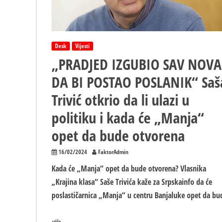
Desk
Vijesti
„PRADJED IZGUBIO SAV NOVA
DA BI POSTAO POSLANIK“ Saš
Trivić otkrio da li ulazi u
politiku i kada će „Manja“
opet da bude otvorena
16/02/2024
FaktorAdmin
Kada će „Manja“ opet da bude otvorena? Vlasnika
„Krajina klasa“ Saše Trivića kaže za Srpskainfo da će
poslastičarnica „Manja“ u centru Banjaluke opet da bu
više