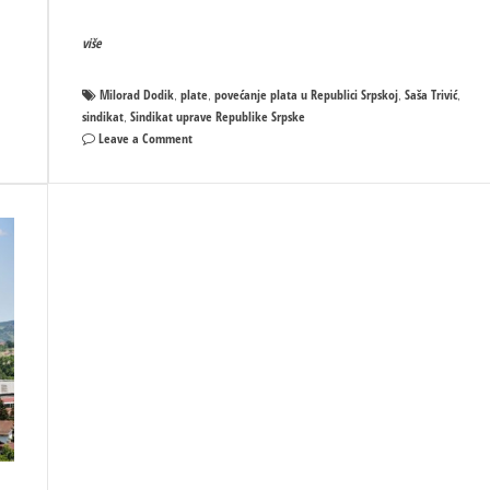
više
Milorad Dodik
plate
povećanje plata u Republici Srpskoj
Saša Trivić
,
,
,
,
sindikat
Sindikat uprave Republike Srpske
,
on
Leave a Comment
Vlada
ZAMRZAVA
OBAVEZE?
–
Slijedi
DRAMATIČNO
povećanje
plata
i
u
PRIVATNOM
SEKTORU!