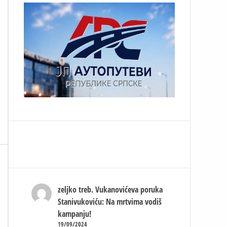
zeljko treb.
Vukanovićeva poruka
ka
Stanivukoviću: Na mrtvima vodiš
kampanju!
a
19/09/2024