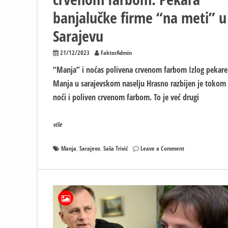
opet
banjalučke firme “na meti” u
da
bude
Sarajevu
otvorena
21/12/2023
FaktorAdmin
“Manja” i noćas polivena crvenom farbom Izlog pekare
Manja u sarajevskom naselju Hrasno razbijen je tokom
noći i poliven crvenom farbom. To je već drugi
više
on
Manja
Sarajevo
Saša Trivić
Leave a Comment
,
,
“Manja”
i
noćas
polivena
crvenom
farbom:
Pekara