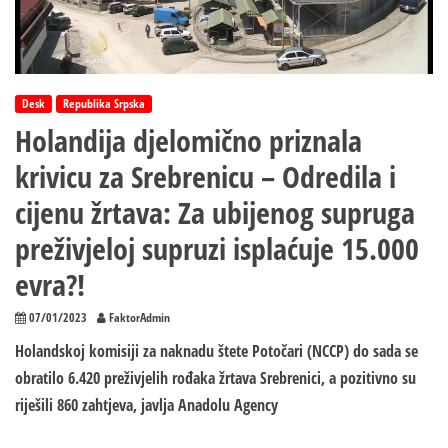
TITULU
FEJNORDA?!
Desk
Republika Srpska
Holandija djelomično priznala
krivicu za Srebrenicu – Odredila i
cijenu žrtava: Za ubijenog supruga
preživjeloj supruzi isplaćuje 15.000
evra?!
07/01/2023
FaktorAdmin
Holandskoj komisiji za naknadu štete Potočari (NCCP) do sada se
obratilo 6.420 preživjelih rođaka žrtava Srebrenici, a pozitivno su
riješili 860 zahtjeva, javlja Anadolu Agency