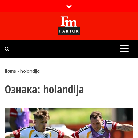
Skip
to
content
Faktor magazin
Uvijek presudan
Home
»
holandija
Ознака:
holandija