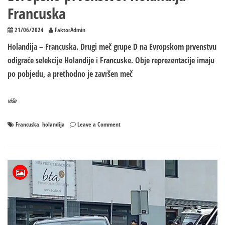
Francuska
21/06/2024
FaktorAdmin
Holandija – Francuska. Drugi meč grupe D na Еvropskom prvenstvu
odigraće selekcije Holandije i Francuske. Obje reprezentacije imaju
po pobjedu, a prethodno je završen meč
više
on
Francuska
holandija
Leave a Comment
,
Еvropsko
prvenstvo:
Holandija
–
Francuska