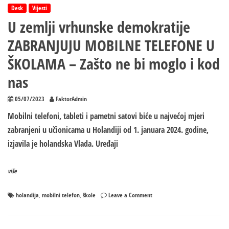
Desk
Vijesti
U zemlji vrhunske demokratije
ZABRANJUJU MOBILNE TELEFONE U
ŠKOLAMA – Zašto ne bi moglo i kod
nas
05/07/2023
FaktorAdmin
Mobilni telefoni, tableti i pametni satovi biće u najvećoj mjeri
zabranjeni u učionicama u Holandiji od 1. januara 2024. godine,
izjavila je holandska Vlada. Uređaji
više
on
holandija
mobilni telefon
škole
Leave a Comment
,
,
U
zemlji
vrhunske