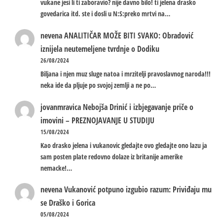
vukane jesi li ti zaboravio? nije davno bilo! ti jelena drasko
govedarica itd. ste i dosli u N:S:preko mrtvi na…
nevena
ANALITIČAR MOŽE BITI SVAKO: Obradović
iznijela neutemeljene tvrdnje o Dodiku
26/08/2024
Biljana i njen muz sluge natoa i mrzitelji pravoslavnog naroda!!!
neka ide da pljuje po svojoj zemlji a ne po…
jovanmravica
Nebojša Drinić i izbjegavanje priče o
imovini – PREZNOJAVANJE U STUDIJU
15/08/2024
Kao drasko jelena i vukanovic gledajte ovo gledajte ono lazu ja
sam posten plate redovno dolaze iz britanije amerike
nemacke!…
nevena
Vukanović potpuno izgubio razum: Priviđaju mu
se Draško i Gorica
05/08/2024