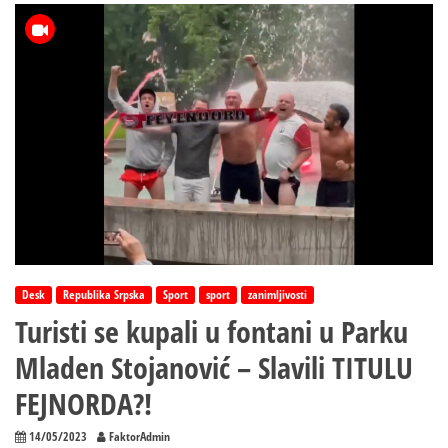
demokratije
ZABRANJUJU
MOBILNE
TELEFONE
U
ŠKOLAMA
–
Zašto
ne
bi
moglo
i
kod
nas
Desk
Republika Srpska
Sport
sport
zanimljivosti
Turisti se kupali u fontani u Parku
Mladen Stojanović – Slavili TITULU
FEJNORDA?!
14/05/2023
FaktorAdmin