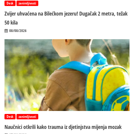
Desk
zanimljivosti
Zvijer uhvaćena na Bilećkom jezeru! Dugačak 2 metra, težak
50 kila
08/08/2026
Desk
zanimljivosti
Naučnici otkrili kako trauma iz d‌jetinjstva mijenja mozak