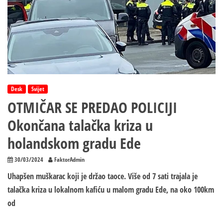
Desk
Svijet
OTMIČAR SE PREDAO POLICIJI
Okončana talačka kriza u
holandskom gradu Ede
30/03/2024
FaktorAdmin
Uhapšen muškarac koji je držao taoce. Više od 7 sati trajala je
talačka kriza u lokalnom kafiću u malom gradu Еde, na oko 100km
od