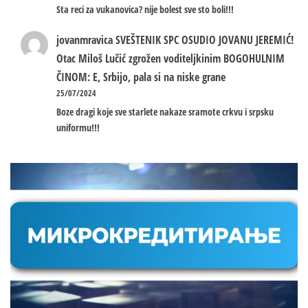
Sta reci za vukanovica? nije bolest sve sto boli!!!
jovanmravica
SVEŠTENIK SPC OSUDIO JOVANU JEREMIĆ!
Otac Miloš Lučić zgrožen voditeljkinim BOGOHULNIM
ČINOM: E, Srbijo, pala si na niske grane
25/07/2024
Boze dragi koje sve starlete nakaze sramote crkvu i srpsku
uniformu!!!