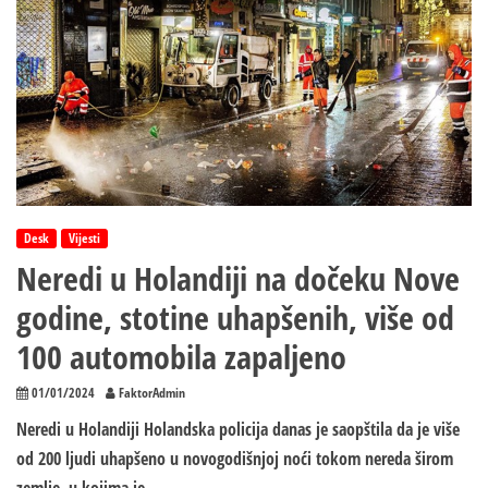
dokaza
da
neće
dobiti
pravično
suđenje
Desk
Vijesti
Neredi u Holandiji na dočeku Nove
godine, stotine uhapšenih, više od
100 automobila zapaljeno
01/01/2024
FaktorAdmin
Neredi u Holandiji Holandska policija danas je saopštila da je više
od 200 ljudi uhapšeno u novogodišnjoj noći tokom nereda širom