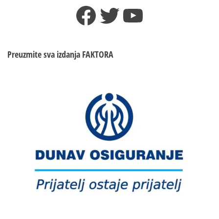
чланака
Facebook
Twitter
YouTube
–
Ima
žrtava
i
povrijeđenih
Preuzmite sva izdanja
FAKTORA