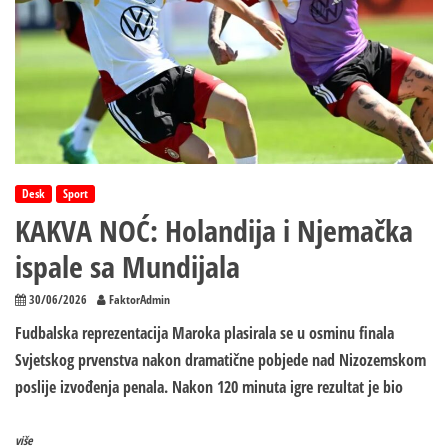
Desk
Sport
KAKVA NOĆ: Holandija i Njemačka
ispale sa Mundijala
30/06/2026
FaktorAdmin
Fudbalska reprezentacija Maroka plasirala se u osminu finala
Svjetskog prvenstva nakon dramatične pobjede nad Nizozemskom
poslije izvođenja penala. Nakon 120 minuta igre rezultat je bio
više