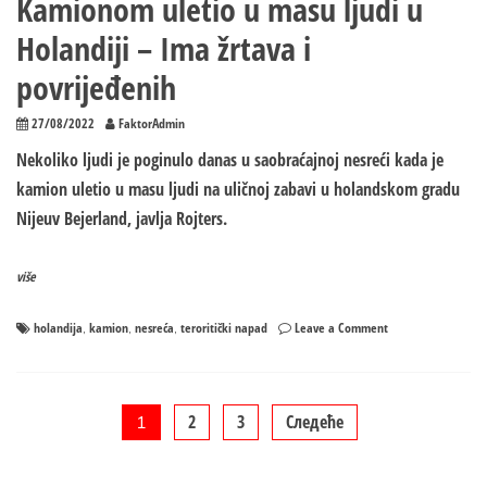
Kamionom uletio u masu ljudi u
Holandiji – Ima žrtava i
povrijeđenih
27/08/2022
FaktorAdmin
Nekoliko ljudi je poginulo danas u saobraćajnoj nesreći kada je
kamion uletio u masu ljudi na uličnoj zabavi u holandskom gradu
Nijeuv Bejerland, javlja Rojters.
više
on
holandija
kamion
nesreća
teroritički napad
Leave a Comment
,
,
,
Kamionom
uletio
u
masu
Пагинација
2
3
Следеће
1
ljudi
u
Holandiji