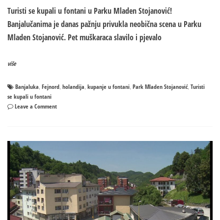
Turisti se kupali u fontani u Parku Mladen Stojanović!
Banjalučanima je danas pažnju privukla neobična scena u Parku
Mladen Stojanović. Pet muškaraca slavilo i pjevalo
više
Banjaluka
Fejnord
holandija
kupanje u fontani
Park Mladen Stojanović
Turisti
,
,
,
,
,
se kupali u fontani
on
Leave a Comment
Turisti
se
kupali
u
fontani
u
Parku
Mladen
Stojanović
–
Slavili