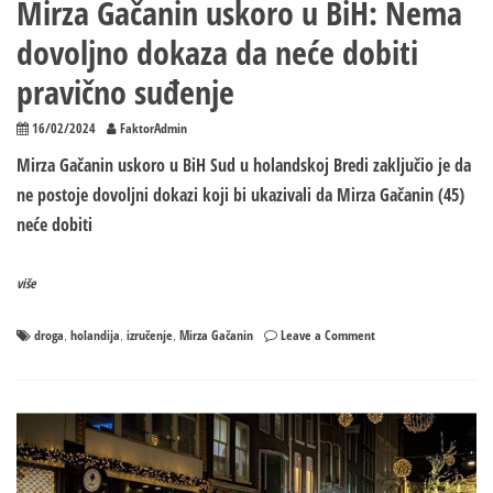
Mirza Gačanin uskoro u BiH: Nema
dovoljno dokaza da neće dobiti
pravično suđenje
16/02/2024
FaktorAdmin
Mirza Gačanin uskoro u BiH Sud u holandskoj Bredi zaključio je da
ne postoje dovoljni dokazi koji bi ukazivali da Mirza Gačanin (45)
neće dobiti
više
on
droga
holandija
izručenje
Mirza Gačanin
Leave a Comment
,
,
,
Mirza
Gačanin
uskoro
u
BiH:
Nema
dovoljno