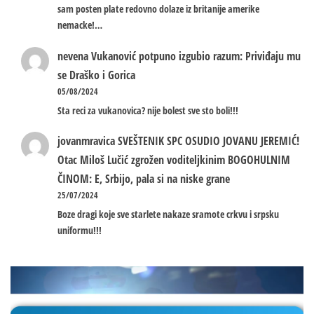
sam posten plate redovno dolaze iz britanije amerike
nemacke!…
nevena
Vukanović potpuno izgubio razum: Priviđaju mu
se Draško i Gorica
05/08/2024
Sta reci za vukanovica? nije bolest sve sto boli!!!
jovanmravica
SVEŠTENIK SPC OSUDIO JOVANU JEREMIĆ!
Otac Miloš Lučić zgrožen voditeljkinim BOGOHULNIM
ČINOM: E, Srbijo, pala si na niske grane
25/07/2024
Boze dragi koje sve starlete nakaze sramote crkvu i srpsku
uniformu!!!