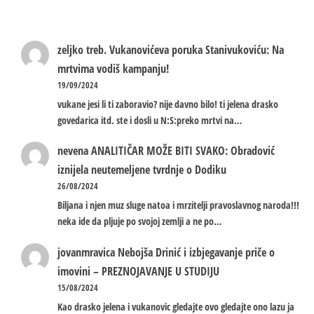
zeljko treb.
Vukanovićeva poruka Stanivukoviću: Na
mrtvima vodiš kampanju!
19/09/2024
vukane jesi li ti zaboravio? nije davno bilo! ti jelena drasko
govedarica itd. ste i dosli u N:S:preko mrtvi na…
nevena
ANALITIČAR MOŽE BITI SVAKO: Obradović
iznijela neutemeljene tvrdnje o Dodiku
26/08/2024
Biljana i njen muz sluge natoa i mrzitelji pravoslavnog naroda!!!
neka ide da pljuje po svojoj zemlji a ne po…
jovanmravica
Nebojša Drinić i izbjegavanje priče o
imovini – PREZNOJAVANJE U STUDIJU
15/08/2024
Kao drasko jelena i vukanovic gledajte ovo gledajte ono lazu ja