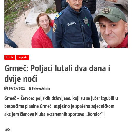
Desk
Vijesti
Grmeč: Poljaci lutali dva dana i
dvije noći
10/05/2023
FaktorAdmin
Grmeč – Četvoro poljskih državljana, koji su se jučer izgubili u
bespućima planine Grmeč, uspješno je spašeno zajedničkom
akcijom članova Kluba ekstremnih sportova „Kondor“ i
više