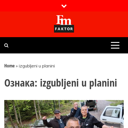
Skip
to
content
Faktor magazin
Uvijek presudan
Home
»
izgubljeni u planini
Ознака:
izgubljeni u planini