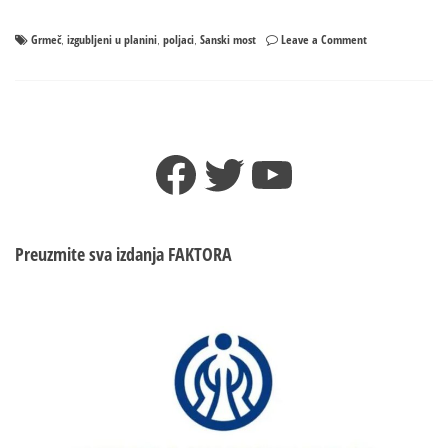
on
Grmeč
izgubljeni u planini
poljaci
Sanski most
Leave a Comment
,
,
,
Grmeč:
Poljaci
lutali
dva
dana
Facebook
Twitter
YouTube
i
dvije
noći
Preuzmite sva izdanja
FAKTORA