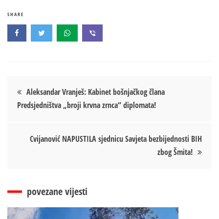
SHARE
Кретање
Aleksandar Vranješ: Kabinet bošnjačkog člana
Predsjedništva „broji krvna zrnca“ diplomata!
чланка
Cvijanović NAPUSTILA sjednicu Savjeta bezbijednosti BIH
zbog Šmita!
povezane vijesti