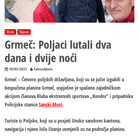
Desk
Vijesti
Grmeč: Poljaci lutali dva
dana i dvije noći
10/05/2023
FaktorAdmin
Grmeč – Četvoro poljskih državljana, koji su se jučer izgubili u
bespućima planine Grmeč, uspješno je spašeno zajedničkom
akcijom članova Kluba ekstremnih sportova „Kondor“ i pripadnika
Policijske stanice
Sanski Most
.
Turiste iz Poljske, koji su u posjeti Unsko sanskom kantona,
navigacija i njeno loše čitanje usmjerili su na područje planine.