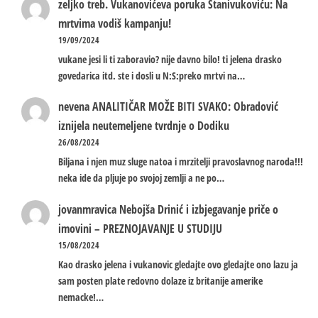
zeljko treb.
Vukanovićeva poruka Stanivukoviću: Na
mrtvima vodiš kampanju!
19/09/2024
vukane jesi li ti zaboravio? nije davno bilo! ti jelena drasko
govedarica itd. ste i dosli u N:S:preko mrtvi na…
nevena
ANALITIČAR MOŽE BITI SVAKO: Obradović
iznijela neutemeljene tvrdnje o Dodiku
26/08/2024
Biljana i njen muz sluge natoa i mrzitelji pravoslavnog naroda!!!
neka ide da pljuje po svojoj zemlji a ne po…
jovanmravica
Nebojša Drinić i izbjegavanje priče o
imovini – PREZNOJAVANJE U STUDIJU
15/08/2024
Kao drasko jelena i vukanovic gledajte ovo gledajte ono lazu ja
sam posten plate redovno dolaze iz britanije amerike
nemacke!…