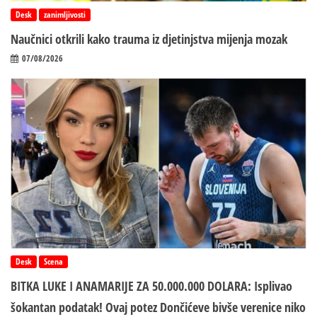
Desk
zanimljivosti
Naučnici otkrili kako trauma iz d‌jetinjstva mijenja mozak
07/08/2026
Desk
Scena
BITKA LUKE I ANAMARIJE ZA 50.000.000 DOLARA: Isplivao
šokantan podatak! Ovaj potez Dončićeve bivše verenice niko