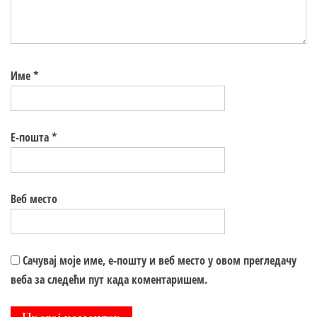
Име
*
Е-пошта
*
Веб место
Сачувај моје име, е-пошту и веб место у овом прегледачу
веба за следећи пут када коментаришем.