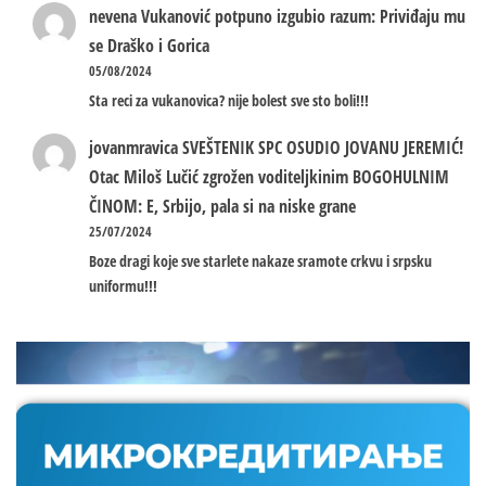
nevena
Vukanović potpuno izgubio razum: Priviđaju mu
se Draško i Gorica
05/08/2024
Sta reci za vukanovica? nije bolest sve sto boli!!!
jovanmravica
SVEŠTENIK SPC OSUDIO JOVANU JEREMIĆ!
Otac Miloš Lučić zgrožen voditeljkinim BOGOHULNIM
ČINOM: E, Srbijo, pala si na niske grane
25/07/2024
Boze dragi koje sve starlete nakaze sramote crkvu i srpsku
uniformu!!!