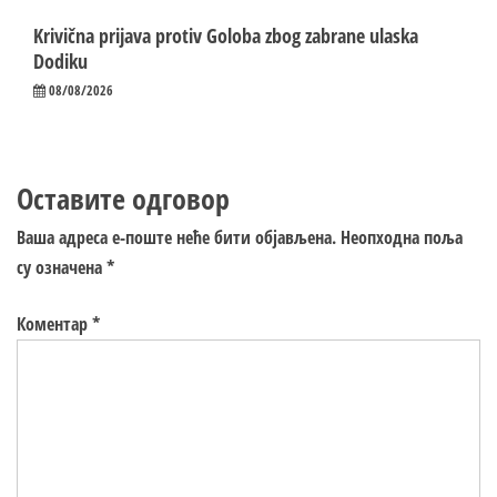
Krivična prijava protiv Goloba zbog zabrane ulaska
Dodiku
08/08/2026
Оставите одговор
Ваша адреса е-поште неће бити објављена.
Неопходна поља
су означена
*
Коментар
*