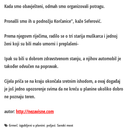
Kada smo obavješteni, odmah smo organizovali potragu.
Pronašli smo ih u podnožju Korčanice“, kaže Seferović.
Prema njegovm riječima, radilo se o tri starija muškarca i jednoj
ženi koji su bili malo umorni i preplašeni-
Ipak su bili u dobrom zdravstvenom stanju, a njihov automobil je
također odvučen na popravak.
Cijela priča se na kraju okončala sretnim ishodom, a ovaj događaj
je još jedno upozorenje svima da ne kreću u planine ukoliko dobro
ne poznaju teren.
autor:
http://nezavisne.com
Grmeč
izgubljeni u planini
poljaci
Sanski most
,
,
,