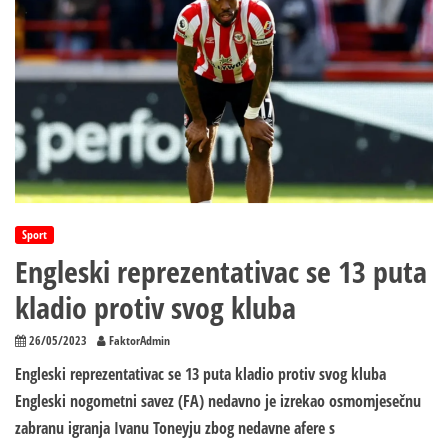
se
MILIJARDE!
Sport
Engleski reprezentativac se 13 puta
kladio protiv svog kluba
26/05/2023
FaktorAdmin
Engleski reprezentativac se 13 puta kladio protiv svog kluba
Engleski nogometni savez (FA) nedavno je izrekao osmomjesečnu
zabranu igranja Ivanu Toneyju zbog nedavne afere s