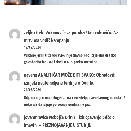
zeljko treb.
Vukanovićeva poruka Stanivukoviću: Na
mrtvima vodiš kampanju!
19/09/2024
vukane jesi li ti zaboravio? nije davno bilo! ti jelena drasko
govedarica itd. ste i dosli u N:S:preko mrtvi na…
nevena
ANALITIČAR MOŽE BITI SVAKO: Obradović
iznijela neutemeljene tvrdnje o Dodiku
26/08/2024
Biljana i njen muz sluge natoa i mrzitelji pravoslavnog naroda!!!
neka ide da pljuje po svojoj zemlji a ne po…
jovanmravica
Nebojša Drinić i izbjegavanje priče o
imovini – PREZNOJAVANJE U STUDIJU