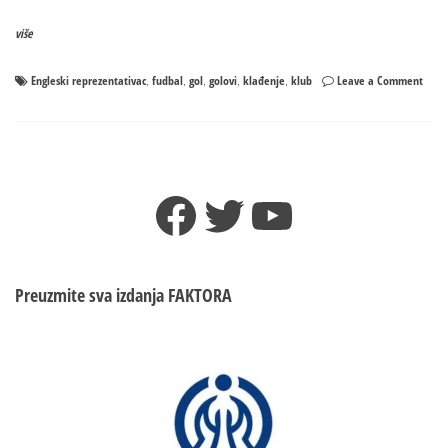
više
on
Engleski reprezentativac
fudbal
gol
golovi
klađenje
klub
Leave a Comment
,
,
,
,
,
Engle
repre
se
13
puta
Facebook
Twitter
YouTube
kladi
proti
svog
klub
Preuzmite sva izdanja
FAKTORA