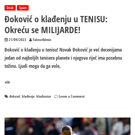
Desk
Sport
Đoković o klađenju u TENISU:
Okreću se MILIJARDE!
21/09/2023
FaktorAdmin
Đoković o klađenju u tenisu! Novak Đoković je već decenijama
jedan od najboljih tenisera planete i njegova riječ ima posebnu
težinu. Ljudi mogu da ga vole,
više
on
đoković
klađenje
kladionice
Leave a Comment
,
,
Đoković
o
klađenju
u
TENISU:
Okreću