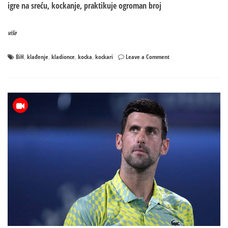
igre na sreću, kockanje, praktikuje ogroman broj
više
on
BiH
klađenje
kladionce
kocka
kockari
Leave a Comment
,
,
,
,
Građani
svake
godine
u
kladionicama
potroše
milijarde
maraka:
U
BiH
50
hiljada
patoloških
kockara