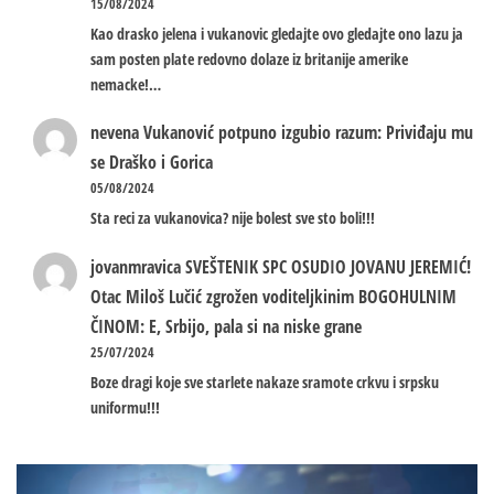
15/08/2024
Kao drasko jelena i vukanovic gledajte ovo gledajte ono lazu ja
sam posten plate redovno dolaze iz britanije amerike
nemacke!…
nevena
Vukanović potpuno izgubio razum: Priviđaju mu
se Draško i Gorica
05/08/2024
Sta reci za vukanovica? nije bolest sve sto boli!!!
jovanmravica
SVEŠTENIK SPC OSUDIO JOVANU JEREMIĆ!
Otac Miloš Lučić zgrožen voditeljkinim BOGOHULNIM
ČINOM: E, Srbijo, pala si na niske grane
25/07/2024
Boze dragi koje sve starlete nakaze sramote crkvu i srpsku
uniformu!!!