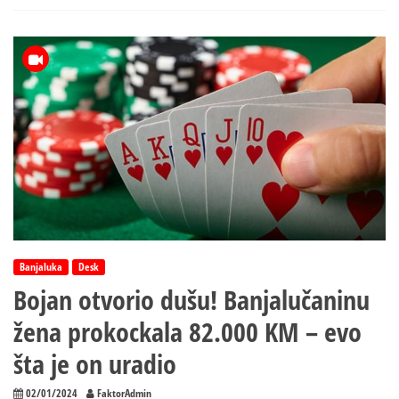
Budvi
prokockao
20
miliona
evra
Banjaluka
Desk
Bojan otvorio dušu! Banjalučaninu
žena prokockala 82.000 KM – evo
šta je on uradio
02/01/2024
FaktorAdmin