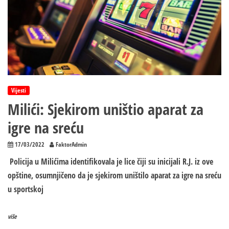
SREDNJOŠKOLACA
Vijesti
Milići: Sjekirom uništio aparat za
igre na sreću
17/03/2022
FaktorAdmin
Policija u Milićima identifikovala je lice čiji su inicijali R.J. iz ove
opštine, osumnjičeno da je sjekirom uništilo aparat za igre na sreću
u sportskoj
više