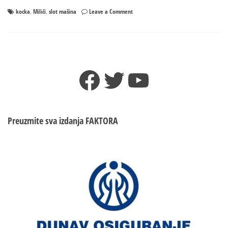
on
kocka
Milići
slot mašina
Leave a Comment
,
,
Milići:
Sjekirom
uništio
aparat
za
Facebook
Twitter
YouTube
igre
na
sreću
Preuzmite sva izdanja
FAKTORA