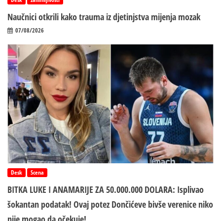
Naučnici otkrili kako trauma iz d‌jetinjstva mijenja mozak
07/08/2026
Desk
Scena
BITKA LUKE I ANAMARIJE ZA 50.000.000 DOLARA: Isplivao
šokantan podatak! Ovaj potez Dončićeve bivše verenice niko
nije mogao da očekuje!