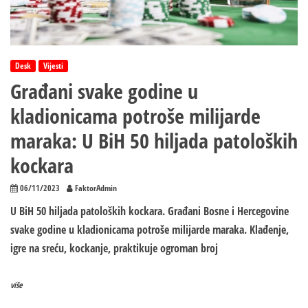
uradio
Desk
Vijesti
Građani svake godine u
kladionicama potroše milijarde
maraka: U BiH 50 hiljada patoloških
kockara
06/11/2023
FaktorAdmin
U BiH 50 hiljada patoloških kockara. Građani Bosne i Hercegovine
svake godine u kladionicama potroše milijarde maraka. Klađenje,
igre na sreću, kockanje, praktikuje ogroman broj
više