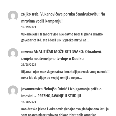
zeljko treb.
Vukanovićeva poruka Stanivukoviću: Na
mrtvima vodiš kampanju!
19/09/2024
vukane jesi li ti zaboravio? nije davno bilo! ti jelena drasko
govedarica itd. ste i dosli u N:S:preko mrtvi na…
nevena
ANALITIČAR MOŽE BITI SVAKO: Obradović
iznijela neutemeljene tvrdnje o Dodiku
26/08/2024
Biljana i njen muz sluge natoa i mrzitelji pravoslavnog naroda!!!
neka ide da pljuje po svojoj zemlji a ne po…
jovanmravica
Nebojša Drinić i izbjegavanje priče o
imovini – PREZNOJAVANJE U STUDIJU
15/08/2024
Kao drasko jelena i vukanovic gledajte ovo gledajte ono lazu ja
sam posten plate redovno dolaze iz britanije amerike