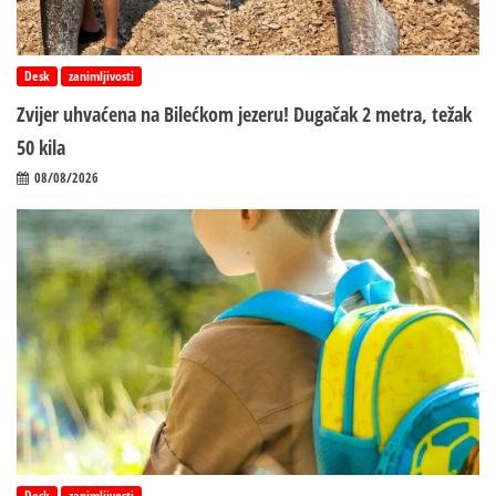
Desk
zanimljivosti
Zvijer uhvaćena na Bilećkom jezeru! Dugačak 2 metra, težak
50 kila
08/08/2026
Desk
zanimljivosti