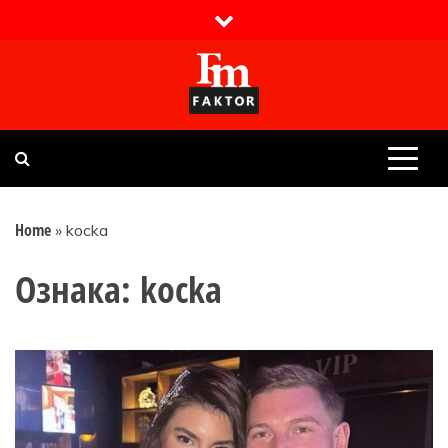
Skip
to
content
Faktor magazin
Uvijek presudan
Home
»
kocka
Ознака:
kocka