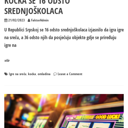
KOCKA SE 16 ODSTO
SREDNJOŠKOLACA
21/02/2023
FaktorAdmin
U Republici Srpskoj se 16 odsto srednjoškolaca izjasnilo da igra igre
na sreću, a 36 odsto njih da posjećuju objekte gdje se priređuju
igre na
više
on
Igre na sreću
kocka
omladina
Leave a Comment
,
,
Ombudsman
za
djecu
RS
upozorio
KOCKA
SE
16
ODSTO