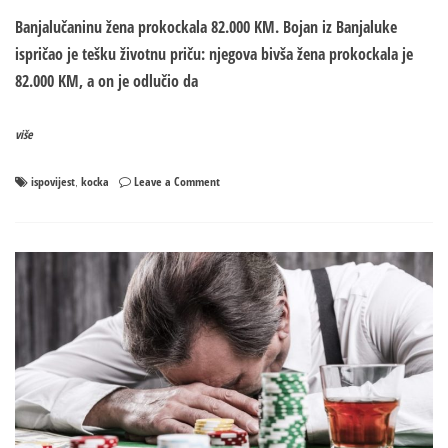
Banjalučaninu žena prokockala 82.000 KM. Bojan iz Banjaluke
ispričao je tešku životnu priču: njegova bivša žena prokockala je
82.000 KM, a on je odlučio da
više
on
ispovijest
kocka
Leave a Comment
,
Bojan
otvorio
dušu!
Banjalučaninu
žena
prokockala
82.000
KM
–
evo
šta
je
on