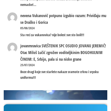
nemacke!…
nevena
Vukanović potpuno izgubio razum: Priviđaju mu
se Draško i Gorica
05/08/2024
Sta reci za vukanovica? nije bolest sve sto boli!!!
jovanmravica
SVEŠTENIK SPC OSUDIO JOVANU JEREMIĆ!
Otac Miloš Lučić zgrožen voditeljkinim BOGOHULNIM
ČINOM: E, Srbijo, pala si na niske grane
25/07/2024
Boze dragi koje sve starlete nakaze sramote crkvu i srpsku
uniformu!!!