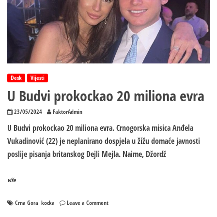
Desk
Vijesti
U Budvi prokockao 20 miliona evra
23/05/2024
FaktorAdmin
U Budvi prokockao 20 miliona evra. Crnogorska misica Anđela
Vukadinović (22) je neplanirano dospjela u žižu domaće javnosti
poslije pisanja britanskog Dejli Mejla. Naime, Džordž
više
on
Crna Gora
kocka
Leave a Comment
,
U