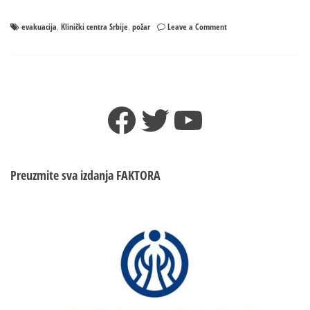
on
evakuacija
Klinički centra Srbije
požar
Leave a Comment
,
,
POŽAR
u
KLINIČKOM
CENTRU
SRBIJE
Facebook
Twitter
YouTube
u
Beogardu
Preuzmite sva izdanja
FAKTORA