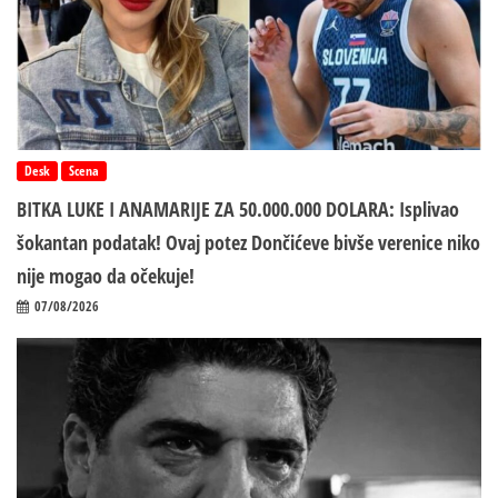
Desk
Scena
BITKA LUKE I ANAMARIJE ZA 50.000.000 DOLARA: Isplivao
šokantan podatak! Ovaj potez Dončićeve bivše verenice niko
nije mogao da očekuje!
07/08/2026