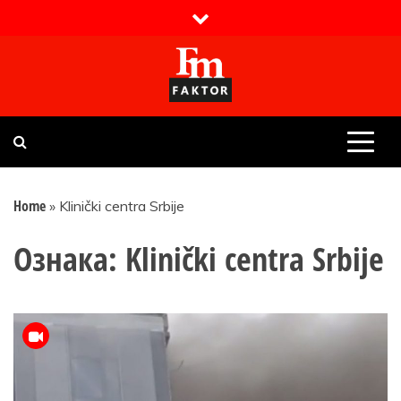
Skip
to
content
Faktor magazin
Uvijek presudan
Home
»
Klinički centra Srbije
Ознака:
Klinički centra Srbije