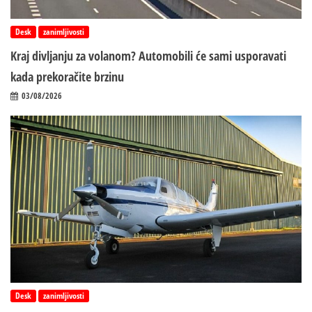
Desk
zanimljivosti
Kraj divljanju za volanom? Automobili će sami usporavati
kada prekoračite brzinu
03/08/2026
Desk
zanimljivosti