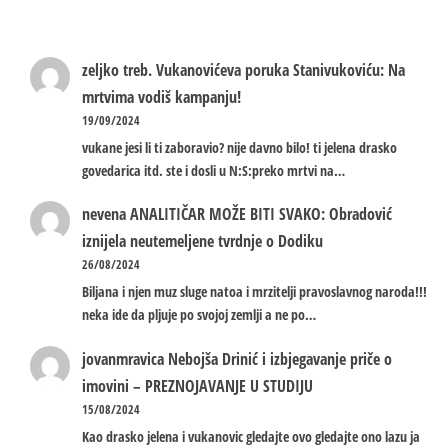
zeljko treb.
Vukanovićeva poruka Stanivukoviću: Na
mrtvima vodiš kampanju!
19/09/2024
vukane jesi li ti zaboravio? nije davno bilo! ti jelena drasko
govedarica itd. ste i dosli u N:S:preko mrtvi na…
nevena
ANALITIČAR MOŽE BITI SVAKO: Obradović
iznijela neutemeljene tvrdnje o Dodiku
26/08/2024
Biljana i njen muz sluge natoa i mrzitelji pravoslavnog naroda!!!
neka ide da pljuje po svojoj zemlji a ne po…
jovanmravica
Nebojša Drinić i izbjegavanje priče o
imovini – PREZNOJAVANJE U STUDIJU
15/08/2024
Kao drasko jelena i vukanovic gledajte ovo gledajte ono lazu ja