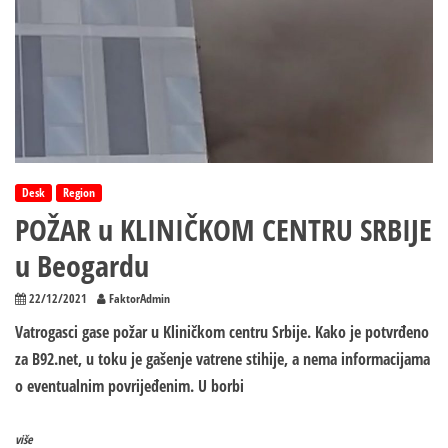
Desk
Region
POŽAR u KLINIČKOM CENTRU SRBIJE
u Beogardu
22/12/2021
FaktorAdmin
Vatrogasci gase požar u Kliničkom centru Srbije. Kako je potvrđeno
za B92.net, u toku je gašenje vatrene stihije, a nema informacijama
o eventualnim povrijeđenim. U borbi
više