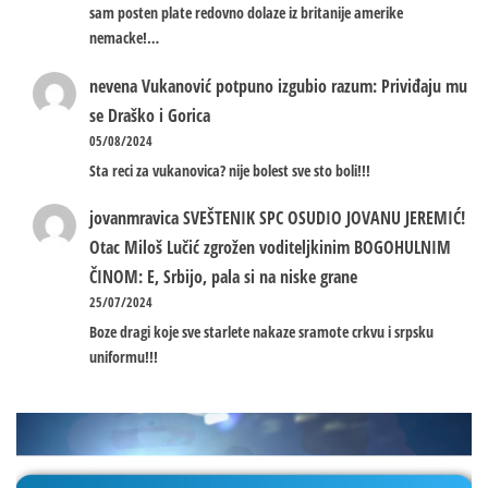
sam posten plate redovno dolaze iz britanije amerike
nemacke!…
nevena
Vukanović potpuno izgubio razum: Priviđaju mu
se Draško i Gorica
05/08/2024
Sta reci za vukanovica? nije bolest sve sto boli!!!
jovanmravica
SVEŠTENIK SPC OSUDIO JOVANU JEREMIĆ!
Otac Miloš Lučić zgrožen voditeljkinim BOGOHULNIM
ČINOM: E, Srbijo, pala si na niske grane
25/07/2024
Boze dragi koje sve starlete nakaze sramote crkvu i srpsku
uniformu!!!