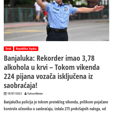
Desk
Republika Srpska
Banjaluka: Rekorder imao 3,78
alkohola u krvi – Tokom vikenda
224 pijana vozača isključena iz
saobraćaja!
18/07/2022
FaktorAdmin
Banjalučka policija je tokom proteklog vikenda, prilikom pojačane
kontrole učesnika u saobraćaju, izdala 275 prekršajnih naloga, od