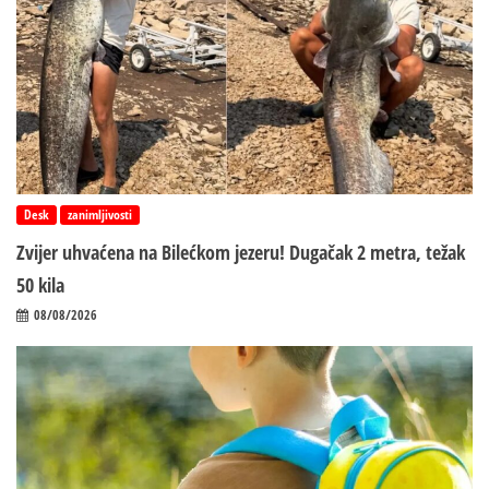
Desk
zanimljivosti
Zvijer uhvaćena na Bilećkom jezeru! Dugačak 2 metra, težak
50 kila
08/08/2026