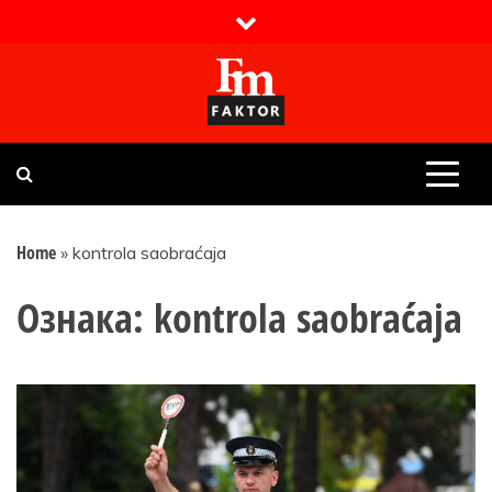
Skip
to
content
Faktor magazin
Uvijek presudan
Home
»
kontrola saobraćaja
Ознака:
kontrola saobraćaja