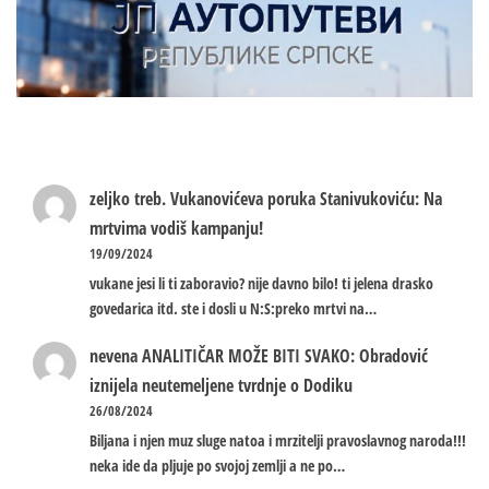
zeljko treb.
Vukanovićeva poruka Stanivukoviću: Na
mrtvima vodiš kampanju!
19/09/2024
vukane jesi li ti zaboravio? nije davno bilo! ti jelena drasko
govedarica itd. ste i dosli u N:S:preko mrtvi na…
nevena
ANALITIČAR MOŽE BITI SVAKO: Obradović
iznijela neutemeljene tvrdnje o Dodiku
26/08/2024
Biljana i njen muz sluge natoa i mrzitelji pravoslavnog naroda!!!
neka ide da pljuje po svojoj zemlji a ne po…