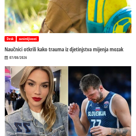
Desk
zanimljivosti
Naučnici otkrili kako trauma iz d‌jetinjstva mijenja mozak
07/08/2026