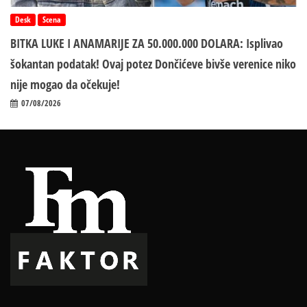
Desk
Scena
BITKA LUKE I ANAMARIJE ZA 50.000.000 DOLARA: Isplivao
šokantan podatak! Ovaj potez Dončićeve bivše verenice niko
nije mogao da očekuje!
07/08/2026