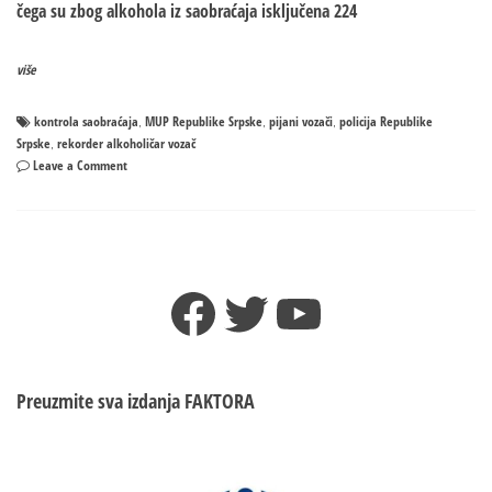
čega su zbog alkohola iz saobraćaja isključena 224
više
kontrola saobraćaja
MUP Republike Srpske
pijani vozači
policija Republike
,
,
,
Srpske
rekorder alkoholičar vozač
,
on
Leave a Comment
Banjaluka:
Rekorder
imao
3,78
alkohola
Facebook
Twitter
YouTube
u
krvi
–
Tokom
vikenda
Preuzmite sva izdanja
FAKTORA
224
pijana
vozača
isključena