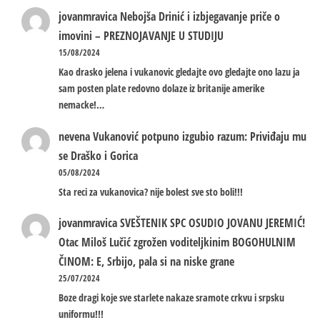
jovanmravica
Nebojša Drinić i izbjegavanje priče o
imovini – PREZNOJAVANJE U STUDIJU
15/08/2024
Kao drasko jelena i vukanovic gledajte ovo gledajte ono lazu ja
sam posten plate redovno dolaze iz britanije amerike
nemacke!…
nevena
Vukanović potpuno izgubio razum: Priviđaju mu
se Draško i Gorica
05/08/2024
Sta reci za vukanovica? nije bolest sve sto boli!!!
jovanmravica
SVEŠTENIK SPC OSUDIO JOVANU JEREMIĆ!
Otac Miloš Lučić zgrožen voditeljkinim BOGOHULNIM
ČINOM: E, Srbijo, pala si na niske grane
25/07/2024
Boze dragi koje sve starlete nakaze sramote crkvu i srpsku
uniformu!!!