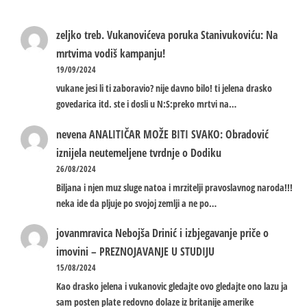
zeljko treb.
Vukanovićeva poruka Stanivukoviću: Na
mrtvima vodiš kampanju!
19/09/2024
vukane jesi li ti zaboravio? nije davno bilo! ti jelena drasko
govedarica itd. ste i dosli u N:S:preko mrtvi na…
nevena
ANALITIČAR MOŽE BITI SVAKO: Obradović
iznijela neutemeljene tvrdnje o Dodiku
26/08/2024
Biljana i njen muz sluge natoa i mrzitelji pravoslavnog naroda!!!
neka ide da pljuje po svojoj zemlji a ne po…
jovanmravica
Nebojša Drinić i izbjegavanje priče o
imovini – PREZNOJAVANJE U STUDIJU
15/08/2024
Kao drasko jelena i vukanovic gledajte ovo gledajte ono lazu ja
sam posten plate redovno dolaze iz britanije amerike