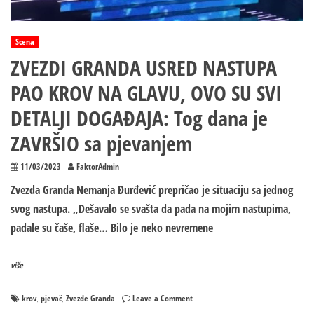
Scena
ZVEZDI GRANDA USRED NASTUPA
PAO KROV NA GLAVU, OVO SU SVI
DETALJI DOGAĐAJA: Tog dana je
ZAVRŠIO sa pjevanjem
11/03/2023
FaktorAdmin
Zvezda Granda Nemanja Đurđević prepričao je situaciju sa jednog
svog nastupa. „Dešavalo se svašta da pada na mojim nastupima,
padale su čaše, flaše… Bilo je neko nevremene
više
on
krov
pjevač
Zvezde Granda
Leave a Comment
,
,
ZVEZDI