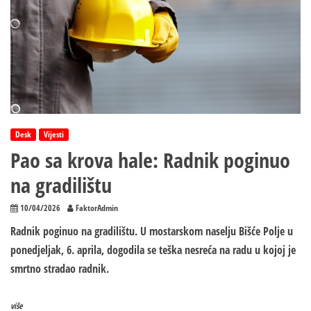
Desk
Vijesti
Pao sa krova hale: Radnik poginuo
na gradilištu
10/04/2026
FaktorAdmin
Radnik poginuo na gradilištu. U mostarskom naselju Bišće Polje u
poned‌jeljak, 6. aprila, dogodila se teška nesreća na radu u kojoj je
smrtno stradao radnik.
više