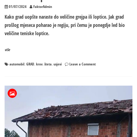
01/07/2024
FaktorAdmin
Kako grad uopšte naraste do veličine grejpa ili loptice. ​Jak grad
prošlog mjeseca poharao je regiju, pri čemu je ponegdje led bio
veličine teniske loptice.
više
on
automobil
GRAD
krov
šteta
usjevi
Leave a Comment
,
,
,
,
Kako
grad
uopšte
naraste
do
veličine
loptice?