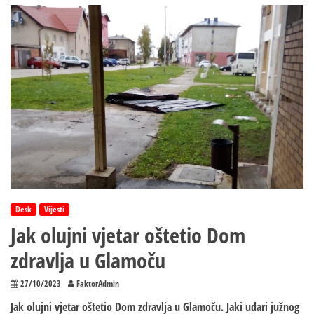
otkidalo
krovove!
Desk
Vijesti
Jak olujni vjetar oštetio Dom
zdravlja u Glamoču
27/10/2023
FaktorAdmin
Jak olujni vjetar oštetio Dom zdravlja u Glamoču. Jaki udari južnog