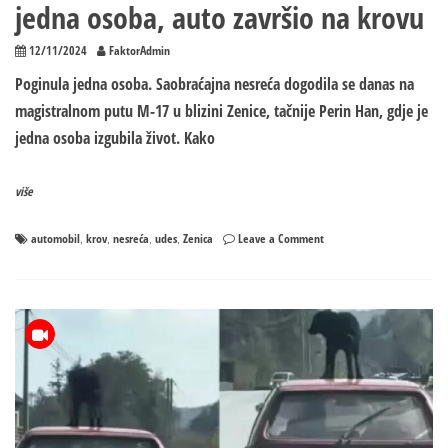
jedna osoba, auto završio na krovu
12/11/2024
FaktorAdmin
Poginula jedna osoba. Saobraćajna nesreća dogodila se danas na
magistralnom putu M-17 u blizini Zenice, tačnije Perin Han, gdje je
jedna osoba izgubila život. Kako
više
on
automobil
krov
nesreća
udes
Zenica
Leave a Comment
,
,
,
,
Stravična
nesreća
u
BiH:
Poginula
jedna
osoba,
auto
završio
na