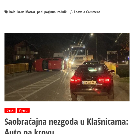
on
hala
krov
Mostar
pad
poginuo
radnik
Leave a Comment
,
,
,
,
,
Pao
sa
krova
hale:
Radnik
poginuo
na
gradilištu
Desk
Vijesti
Saobraćajna nezgoda u Klašnicama:
Auto na krovu