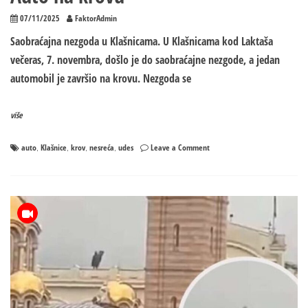
07/11/2025
FaktorAdmin
Saobraćajna nezgoda u Klašnicama. U Klašnicama kod Laktaša
večeras, 7. novembra, došlo je do saobraćajne nezgode, a jedan
automobil je završio na krovu. Nezgoda se
više
on
auto
Klašnice
krov
nesreća
udes
Leave a Comment
,
,
,
,
Saobraćajna
nezgoda
u
Klašnicama:
Auto
na
krovu