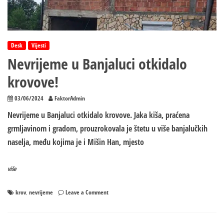
Desk
Vijesti
Nevrijeme u Banjaluci otkidalo
krovove!
03/06/2024
FaktorAdmin
Nevrijeme u Banjaluci otkidalo krovove. Jaka kiša, praćena
grmljavinom i gradom, prouzrokovala je štetu u više banjalučkih
naselja, među kojima je i Mišin Han, mjesto
više
on
krov
nevrijeme
Leave a Comment
,
Nevrijeme
u
Banjaluci