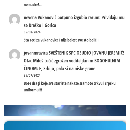
nemacke!…
nevena
Vukanović potpuno izgubio razum: Priviđaju mu
se Draško i Gorica
05/08/2024
Sta reci za vukanovica? nije bolest sve sto boli!!!
jovanmravica
SVEŠTENIK SPC OSUDIO JOVANU JEREMIĆ!
Otac Miloš Lučić zgrožen voditeljkinim BOGOHULNIM
ČINOM: E, Srbijo, pala si na niske grane
25/07/2024
Boze dragi koje sve starlete nakaze sramote crkvu i srpsku
uniformu!!!