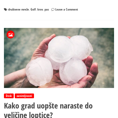
on
društvene mreže
Golf
krov
pas
Leave a Comment
,
,
,
Samo
u
BiH!
Vozio
psa
na
krovu
“golfa”,
društvene
mreže
“osule
paljbu”
Desk
zanimljivosti
Kako grad uopšte naraste do
veličine loptice?