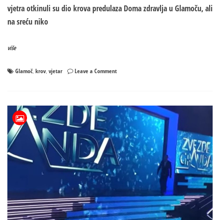
vjetra otkinuli su dio krova predulaza Doma zdravlja u Glamoču, ali
na sreću niko
više
on
Glamoč
krov
vjetar
Leave a Comment
,
,
Jak
olujni
vjetar
oštetio
Dom
zdravlja
u
Glamoču