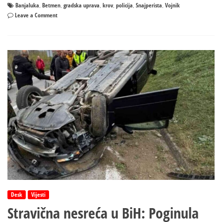
Banjaluka
Betmen
gradska uprava
krov
policija
Snajperista
Vojnik
,
,
,
,
,
,
on
Leave a Comment
Misteriozni
posmatrač
u
Banjaluci:
Umjetnički
performans,
Betmen
ili
nešto
drugo
Desk
Vijesti
Stravična nesreća u BiH: Poginula