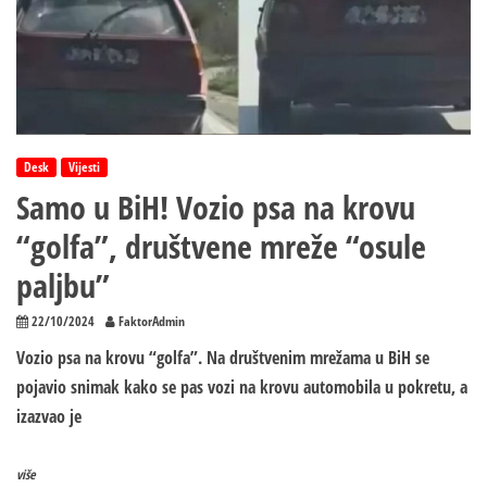
krovu
Desk
Vijesti
Samo u BiH! Vozio psa na krovu
“golfa”, društvene mreže “osule
paljbu”
22/10/2024
FaktorAdmin
Vozio psa na krovu “golfa”. Na društvenim mrežama u BiH se
pojavio snimak kako se pas vozi na krovu automobila u pokretu, a
izazvao je
više