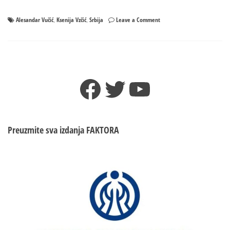
on
Alesandar Vučić
Ksenija Vzčić
Srbija
Leave a Comment
,
,
Preminula
Ksenija
Vučić,
novinarka
i
Facebook
Twitter
YouTube
prva
supruga
Aleksandara
Vučića
Preuzmite sva izdanja
FAKTORA