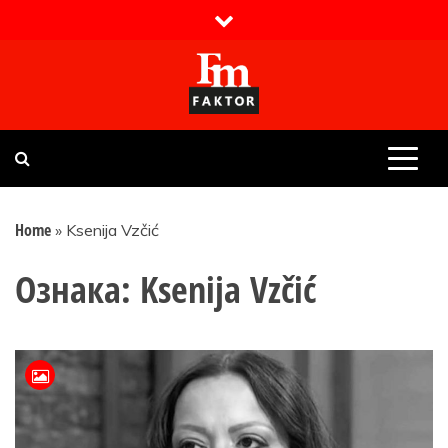
Skip
to
content
Faktor magazin
Uvijek presudan
Home
»
Ksenija Vzčić
Ознака:
Ksenija Vzčić