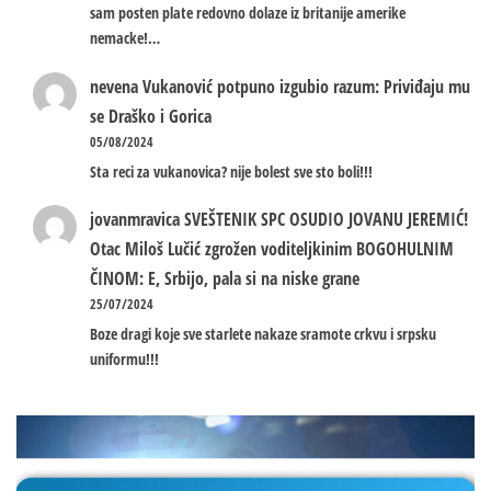
sam posten plate redovno dolaze iz britanije amerike
nemacke!…
nevena
Vukanović potpuno izgubio razum: Priviđaju mu
se Draško i Gorica
05/08/2024
Sta reci za vukanovica? nije bolest sve sto boli!!!
jovanmravica
SVEŠTENIK SPC OSUDIO JOVANU JEREMIĆ!
Otac Miloš Lučić zgrožen voditeljkinim BOGOHULNIM
ČINOM: E, Srbijo, pala si na niske grane
25/07/2024
Boze dragi koje sve starlete nakaze sramote crkvu i srpsku
uniformu!!!