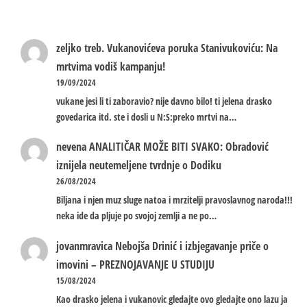
zeljko treb.
Vukanovićeva poruka Stanivukoviću: Na
mrtvima vodiš kampanju!
19/09/2024
vukane jesi li ti zaboravio? nije davno bilo! ti jelena drasko
govedarica itd. ste i dosli u N:S:preko mrtvi na…
nevena
ANALITIČAR MOŽE BITI SVAKO: Obradović
iznijela neutemeljene tvrdnje o Dodiku
26/08/2024
Biljana i njen muz sluge natoa i mrzitelji pravoslavnog naroda!!!
neka ide da pljuje po svojoj zemlji a ne po…
jovanmravica
Nebojša Drinić i izbjegavanje priče o
imovini – PREZNOJAVANJE U STUDIJU
15/08/2024
Kao drasko jelena i vukanovic gledajte ovo gledajte ono lazu ja