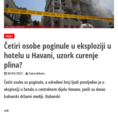
od
70
povrijeđeno
Svijet
Četiri osobe poginule u eksploziji u
hotelu u Havani, uzork curenje
plina?
06/05/2022
FaktorAdmin
Četiri osobe su poginule, a određeni broj ljudi povrijeđen je u
eksploziji u hotelu u centralnom dijelu Havane, javili su danas
kubanski državni mediji. Kubanski
više