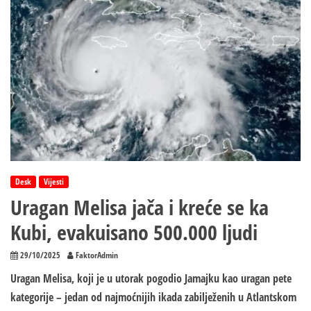
Castra:
Sprema
li
se
Kubi
venecuelanski
scenarij?
Desk
Vijesti
Uragan Melisa jača i kreće se ka
Kubi, evakuisano 500.000 ljudi
29/10/2025
FaktorAdmin
Uragan Melisa, koji je u utorak pogodio Jamajku kao uragan pete
kategorije – jedan od najmoćnijih ikada zabilježenih u Atlantskom