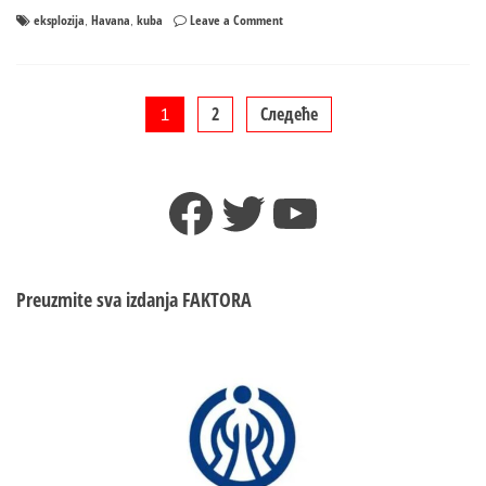
on
eksplozija
Havana
kuba
Leave a Comment
,
,
Četiri
osobe
poginule
u
Пагинација
2
Следеће
1
eksploziji
u
чланака
hotelu
Facebook
Twitter
YouTube
u
Havani,
uzork
curenje
plina?
Preuzmite sva izdanja
FAKTORA