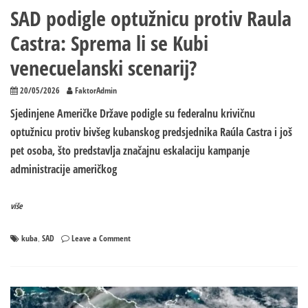
SAD podigle optužnicu protiv Raula
Castra: Sprema li se Kubi
venecuelanski scenarij?
20/05/2026
FaktorAdmin
Sjedinjene Američke Države podigle su federalnu krivičnu
optužnicu protiv bivšeg kubanskog predsjednika Raúla Castra i još
pet osoba, što predstavlja značajnu eskalaciju kampanje
administracije američkog
više
on
kuba
SAD
Leave a Comment
,
SAD
podigle
optužnicu
protiv
Raula