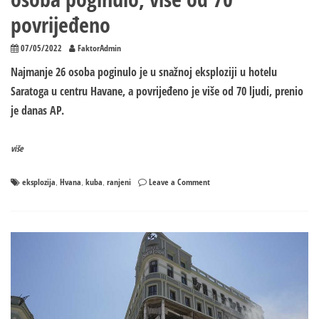
povrijeđeno
07/05/2022
FaktorAdmin
Najmanje 26 osoba poginulo je u snažnoj eksploziji u hotelu
Saratoga u centru Havane, a povrijeđeno je više od 70 ljudi, prenio
je danas AP.
više
on
eksplozija
Hvana
kuba
ranjeni
Leave a Comment
,
,
,
U
eksploziji
u
centru
Havane
26
osoba
poginulo,
više