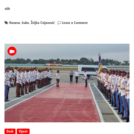
više
on
Havana
kuba
Željka Cvijanović
Leave a Comment
,
,
Cvijanović
sa
predsjednikom
Kube
o
unapređenju
odnosa
Desk
Vijesti