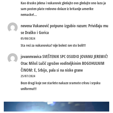
Kao drasko jelena i vukanovic gledajte ovo gledajte ono lazu ja
sam posten plate redovno dolaze iz britanije amerike
nemacke!…
nevena
Vukanović potpuno izgubio razum: Priviđaju mu
se Draško i Gorica
05/08/2024
Sta reci za vukanovica? nije bolest sve sto boli!!!
jovanmravica
SVEŠTENIK SPC OSUDIO JOVANU JEREMIĆ!
Otac Miloš Lučić zgrožen voditeljkinim BOGOHULNIM
ČINOM: E, Srbijo, pala si na niske grane
25/07/2024
Boze dragi koje sve starlete nakaze sramote crkvu i srpsku
uniformu!!!