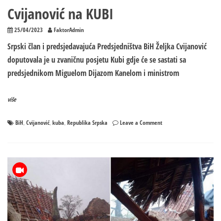
Cvijanović na KUBI
25/04/2023
FaktorAdmin
Srpski član i predsjedavajuća Predsjedništva BiH Željka Cvijanović
doputovala je u zvaničnu posjetu Kubi gdje će se sastati sa
predsjednikom Miguelom Dijazom Kanelom i ministrom
više
on
BiH
Cvijanović
kuba
Republika Srpska
Leave a Comment
,
,
,
Cvijanović
na
KUBI