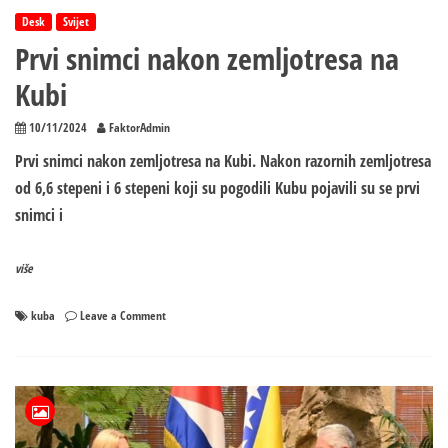
Desk
Svijet
Prvi snimci nakon zemljotresa na
Kubi
10/11/2024
FaktorAdmin
Prvi snimci nakon zemljotresa na Kubi. Nakon razornih zemljotresa
od 6,6 stepeni i 6 stepeni koji su pogodili Kubu pojavili su se prvi
snimci i
više
on
kuba
Leave a Comment
Prvi
snimci
nakon
zemljotresa
na
Kubi