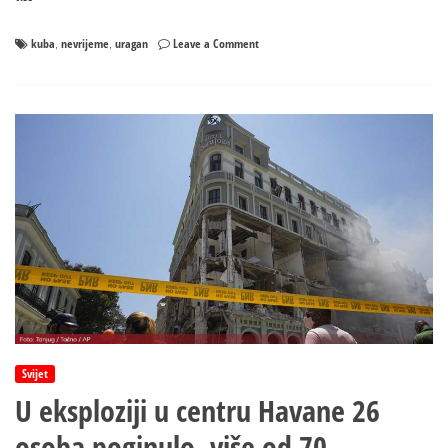
on
kuba
nevrijeme
uragan
Leave a Comment
,
,
Apokaliptični
prizori:
Uragan
pogodio
Kubu,
dvije
osobe
poginule,
cijelo
ostrvo
bez
struje
Svijet
U eksploziji u centru Havane 26
osoba poginulo, više od 70