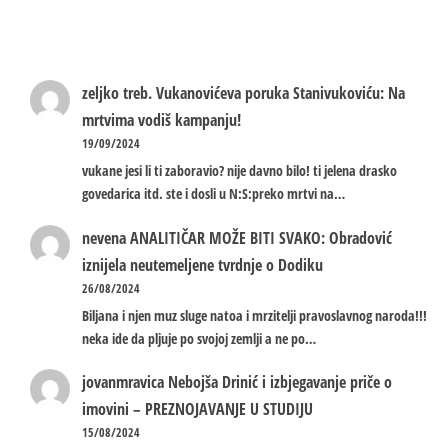
zeljko treb.
Vukanovićeva poruka Stanivukoviću: Na
mrtvima vodiš kampanju!
19/09/2024
vukane jesi li ti zaboravio? nije davno bilo! ti jelena drasko
govedarica itd. ste i dosli u N:S:preko mrtvi na…
nevena
ANALITIČAR MOŽE BITI SVAKO: Obradović
iznijela neutemeljene tvrdnje o Dodiku
26/08/2024
Biljana i njen muz sluge natoa i mrzitelji pravoslavnog naroda!!!
neka ide da pljuje po svojoj zemlji a ne po…
jovanmravica
Nebojša Drinić i izbjegavanje priče o
imovini – PREZNOJAVANJE U STUDIJU
15/08/2024