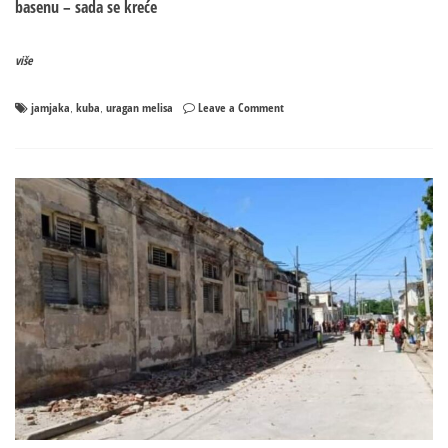
basenu – sada se kreće
više
on
jamjaka
kuba
uragan melisa
Leave a Comment
,
,
Uragan
Melisa
jača
i
kreće
se
ka
Kubi,
evakuisano
500.000
ljudi