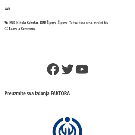
više
KUD Nikola Kokošar
KUD Šipovo
Šipovo
Takva kosa crna
viralni hit
,
,
,
,
on
Leave a Comment
REGIONALNI
VIRALNI
HIT
STIGAO
I
Facebook
Twitter
YouTube
DO
ŠIPOVA
–
„Takva
kosa
Preuzmite sva izdanja
FAKTORA
crna“
u
svim
varijnatama!