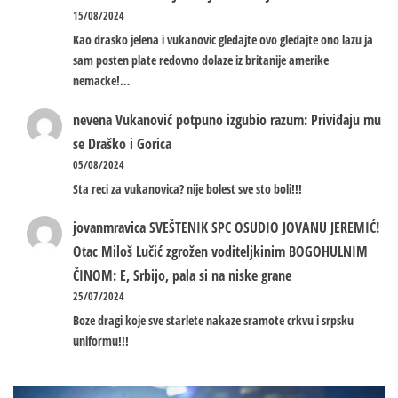
15/08/2024
Kao drasko jelena i vukanovic gledajte ovo gledajte ono lazu ja
sam posten plate redovno dolaze iz britanije amerike
nemacke!…
nevena
Vukanović potpuno izgubio razum: Priviđaju mu
se Draško i Gorica
05/08/2024
Sta reci za vukanovica? nije bolest sve sto boli!!!
jovanmravica
SVEŠTENIK SPC OSUDIO JOVANU JEREMIĆ!
Otac Miloš Lučić zgrožen voditeljkinim BOGOHULNIM
ČINOM: E, Srbijo, pala si na niske grane
25/07/2024
Boze dragi koje sve starlete nakaze sramote crkvu i srpsku
uniformu!!!