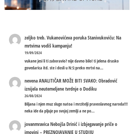
zeljko treb.
Vukanovićeva poruka Stanivukoviću: Na
mrtvima vodiš kampanju!
19/09/2024
vukane jesi li ti zaboravio? nije davno bilo! ti jelena drasko
govedarica itd. ste i dosli u N:S:preko mrtvi na…
nevena
ANALITIČAR MOŽE BITI SVAKO: Obradović
iznijela neutemeljene tvrdnje o Dodiku
26/08/2024
Biljana i njen muz sluge natoa i mrzitelji pravoslavnog naroda!!!
neka ide da pljuje po svojoj zemlji a ne po…
jovanmravica
Nebojša Drinić i izbjegavanje priče o
imovini – PREZNOJAVANJE U STUDIJU