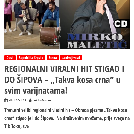
Desk
Republika Srpska
Scena
zanimljivosti
REGIONALNI VIRALNI HIT STIGAO I
DO ŠIPOVA – „Takva kosa crna“ u
svim varijnatama!
20/02/2023
FaktorAdmin
Trenutni veliki regionalni viralni hit – Obrada pjesme „Takva kosa
crna“ stigao je i do Šipova. Na društvenim mrežama, prije svega na
Tik Toku, sve