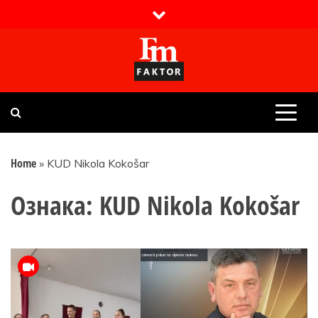
Skip
to
content
Faktor magazin
Uvijek presudan
Home
»
KUD Nikola Kokošar
Ознака:
KUD Nikola Kokošar