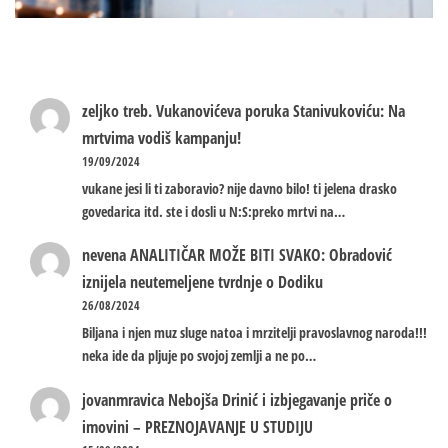
zeljko treb.
Vukanovićeva poruka Stanivukoviću: Na
mrtvima vodiš kampanju!
19/09/2024
vukane jesi li ti zaboravio? nije davno bilo! ti jelena drasko
govedarica itd. ste i dosli u N:S:preko mrtvi na…
nevena
ANALITIČAR MOŽE BITI SVAKO: Obradović
iznijela neutemeljene tvrdnje o Dodiku
26/08/2024
Biljana i njen muz sluge natoa i mrzitelji pravoslavnog naroda!!!
neka ide da pljuje po svojoj zemlji a ne po…
jovanmravica
Nebojša Drinić i izbjegavanje priče o
imovini – PREZNOJAVANJE U STUDIJU