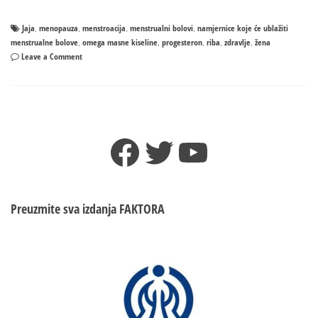
Jaja
menopauza
menstroacija
menstrualni bolovi
namjernice koje će ublažiti
,
,
,
,
menstrualne bolove
omega masne kiseline
progesteron
riba
zdravlje
žena
,
,
,
,
,
on
Leave a Comment
Namjernice
koje
će
ublažiti
menstrualne
Facebook
Twitter
YouTube
bolove
Preuzmite sva izdanja
FAKTORA