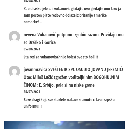
15/08/2024
Kao drasko jelena i vukanovic gledajte ovo gledajte ono lazu ja
sam posten plate redovno dolaze iz britanije amerike
nemacke!…
nevena
Vukanović potpuno izgubio razum: Priviđaju mu
se Draško i Gorica
05/08/2024
Sta reci za vukanovica? nije bolest sve sto boli!!!
jovanmravica
SVEŠTENIK SPC OSUDIO JOVANU JEREMIĆ!
Otac Miloš Lučić zgrožen voditeljkinim BOGOHULNIM
ČINOM: E, Srbijo, pala si na niske grane
25/07/2024
Boze dragi koje sve starlete nakaze sramote crkvu i srpsku
uniformu!!!