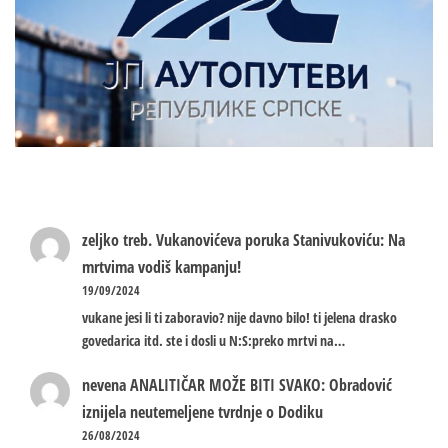
zeljko treb.
Vukanovićeva poruka Stanivukoviću: Na
mrtvima vodiš kampanju!
19/09/2024
vukane jesi li ti zaboravio? nije davno bilo! ti jelena drasko
govedarica itd. ste i dosli u N:S:preko mrtvi na…
nevena
ANALITIČAR MOŽE BITI SVAKO: Obradović
iznijela neutemeljene tvrdnje o Dodiku
26/08/2024