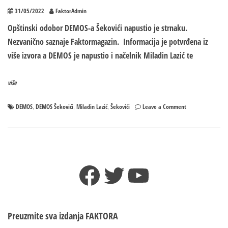
31/05/2022
FaktorAdmin
Opštinski odobor DEMOS-a Šekovići napustio je strnaku.
Nezvanično saznaje Faktormagazin. Informacija je potvrđena iz
više izvora a DEMOS je napustio i načelnik Miladin Lazić te
više
on
DEMOS
DEMOS Šekovići
Miladin Lazić
Šekovići
Leave a Comment
,
,
,
Faktor
saznaje:
OO
DEMOS-
a
Facebook
Twitter
YouTube
ŠEKOVIĆI
na
čelu
sa
načelnikom
Preuzmite sva izdanja
FAKTORA
opštine