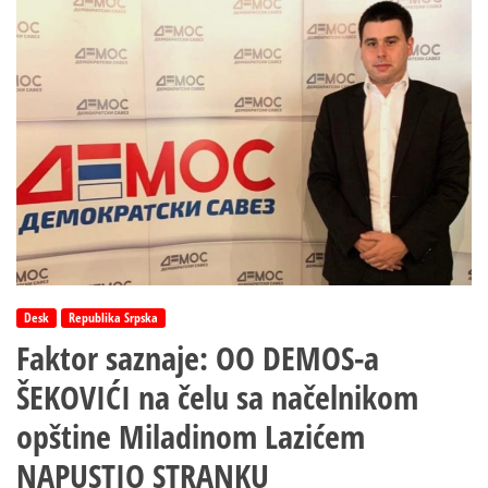
porodični
bankomat?!
Desk
Republika Srpska
Faktor saznaje: OO DEMOS-a
ŠEKOVIĆI na čelu sa načelnikom
opštine Miladinom Lazićem
NAPUSTIO STRANKU