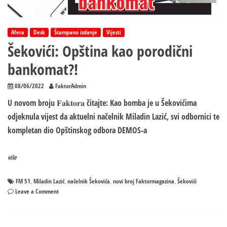
opštine
Afera
Desk
Štampano izdanje
Vijesti
Šekovići: Opština kao porodični
bankomat?!
08/06/2022
FaktorAdmin
U novom broju 𝐅𝐚𝐤𝐭𝐨𝐫𝐚 čitajte: Kao bomba je u Šekovićima
odjeknula vijest da aktuelni načelnik Miladin Lazić, svi odbornici te
kompletan dio Opštinskog odbora DEMOS-a
više
FM 51
Miladin Lazić
načelnik Šekovića
novi broj Faktormagazina
Šekovići
,
,
,
,
on
Leave a Comment
Šekovići:
Opština
kao