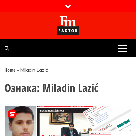
Skip
to
content
Faktor magazin
Uvijek presudan
Home
»
Miladin Lazić
Ознака:
Miladin Lazić