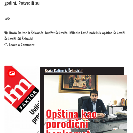
godini. Potvrdili su
više
Braća Dalton iz Šekovića
budžet Šekovića
Miladin Lazić
načelnik opštine Šekovići
,
,
,
,
Šekovići
SO Šekovići
,
on
Leave a Comment
SNSD
Šekovići
potvrdio
pisanje
Faktormagzina:
Porodičnim
firmama
načelnika
opštine
isplaćen
ogroman
novac
iz
budžeta