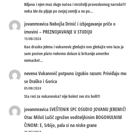
Biljana i njen muz sluge natoa i mrzitelji pravoslavnog naroda!!!
neka ide da pljuje po svojoj zemlji a ne po…
jovanmravica
Nebojša Drinić i izbjegavanje priče o
imovini – PREZNOJAVANJE U STUDIJU
15/08/2024
Kao drasko jelena i vukanovic gledajte ovo gledajte ono lazu ja
sam posten plate redovno dolaze iz britanije amerike
nemacke!…
nevena
Vukanović potpuno izgubio razum: Priviđaju mu
se Draško i Gorica
05/08/2024
Sta reci za vukanovica? nije bolest sve sto boli!!!
jovanmravica
SVEŠTENIK SPC OSUDIO JOVANU JEREMIĆ!
Otac Miloš Lučić zgrožen voditeljkinim BOGOHULNIM
ČINOM: E, Srbijo, pala si na niske grane