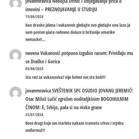
jovanmravica
Nebojša Drinić i izbjegavanje priče o
imovini – PREZNOJAVANJE U STUDIJU
15/08/2024
Kao drasko jelena i vukanovic gledajte ovo gledajte ono lazu ja
sam posten plate redovno dolaze iz britanije amerike
nemacke!…
nevena
Vukanović potpuno izgubio razum: Priviđaju mu
se Draško i Gorica
05/08/2024
Sta reci za vukanovica? nije bolest sve sto boli!!!
jovanmravica
SVEŠTENIK SPC OSUDIO JOVANU JEREMIĆ!
Otac Miloš Lučić zgrožen voditeljkinim BOGOHULNIM
ČINOM: E, Srbijo, pala si na niske grane
25/07/2024
Boze dragi koje sve starlete nakaze sramote crkvu i srpsku
uniformu!!!