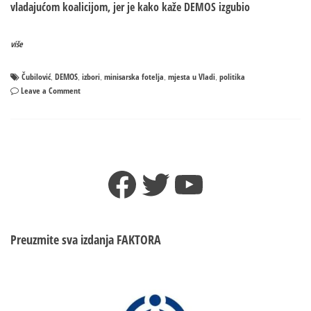
vladajućom koalicijom, jer je kako kaže DEMOS izgubio
više
Čubilović
DEMOS
izbori
minisarska fotelja
mjesta u Vladi
politika
,
,
,
,
,
on
Leave a Comment
DEMOS:
Nevoljko
smo
se
odrekli
Facebook
Twitter
YouTube
mjesta
predsjednika
NSRS
–
Očekujemo
Preuzmite sva izdanja
FAKTORA
da
ministarska
mjesta
u
Vladi?!