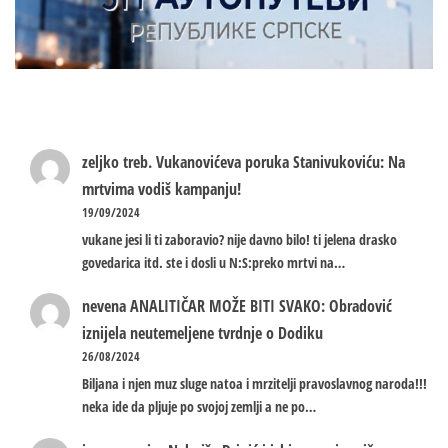
zeljko treb.
Vukanovićeva poruka Stanivukoviću: Na
mrtvima vodiš kampanju!
19/09/2024
vukane jesi li ti zaboravio? nije davno bilo! ti jelena drasko
govedarica itd. ste i dosli u N:S:preko mrtvi na…
nevena
ANALITIČAR MOŽE BITI SVAKO: Obradović
iznijela neutemeljene tvrdnje o Dodiku
26/08/2024
Biljana i njen muz sluge natoa i mrzitelji pravoslavnog naroda!!!
neka ide da pljuje po svojoj zemlji a ne po…