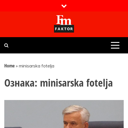
Skip
to
content
Faktor magazin
Uvijek presudan
Home
»
minisarska fotelja
Ознака:
minisarska fotelja