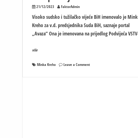
21/12/2023
FaktorAdmin
Visoko sudsko i tužilačko vijeće BiH imenovalo je Min
Kreho za v.d. predsjednika Suda BiH, saznaje portal
„Avaza“ Ona je imenovana na prijedlog Podvijeća VSTV
više
on
Minka Kreho
Leave a Comment
Minka
Kreho
imenovana
za
v.d.
predsjednika
Suda
BiH