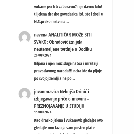
vukane jesi li ti zaboravio? nije davno bilo!
ti jelena drasko govedarica itd. ste i dosli u
N:S:preko mrtvi na…
nevena
ANALITIČAR MOŽE BITI
SVAKO: Obradović iznijela
neutemeljene tvrdnje o Dodiku
26/08/2024
Biljana i njen muz sluge natoa i mrzitelji
pravoslavnog naroda!!! neka ide da pljuje
po svojoj zemlji a ne po…
jovanmravica
Nebojša Drinić i
izbjegavanje priče o imovini –
PREZNOJAVANJE U STUDIJU
15/08/2024
Kao drasko jelena i vukanovic gledajte ovo
gledajte ono lazu ja sam posten plate