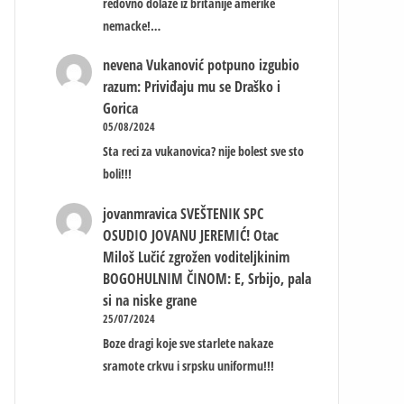
redovno dolaze iz britanije amerike
nemacke!…
nevena
Vukanović potpuno izgubio
razum: Priviđaju mu se Draško i
Gorica
05/08/2024
Sta reci za vukanovica? nije bolest sve sto
boli!!!
jovanmravica
SVEŠTENIK SPC
OSUDIO JOVANU JEREMIĆ! Otac
Miloš Lučić zgrožen voditeljkinim
BOGOHULNIM ČINOM: E, Srbijo, pala
si na niske grane
25/07/2024
Boze dragi koje sve starlete nakaze
sramote crkvu i srpsku uniformu!!!