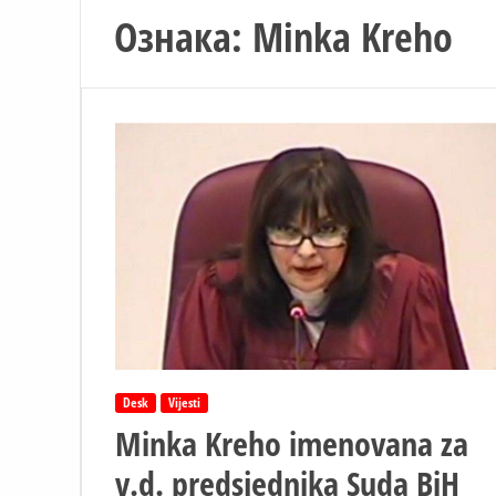
Ознака:
Minka Kreho
Desk
Vijesti
Minka Kreho imenovana za
v.d. predsjednika Suda BiH