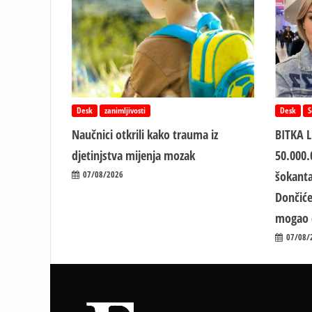
Desk
zanimljivosti
Desk
S
Naučnici otkrili kako trauma iz
BITKA 
d‌jetinjstva mijenja mozak
50.000.
šokanta
07/08/2026
Dončiće
mogao 
07/08/