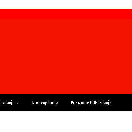
 izdanje
Iz novog broja
Preuzmite PDF izdanje