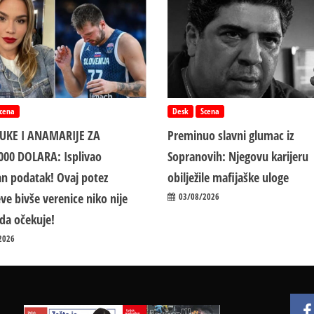
cena
Desk
Scena
LUKE I ANAMARIJE ZA
Preminuo slavni glumac iz
000 DOLARA: Isplivao
Sopranovih: Njegovu karijeru
n podatak! Ovaj potez
obilježile mafijaške uloge
ve bivše verenice niko nije
03/08/2026
da očekuje!
2026