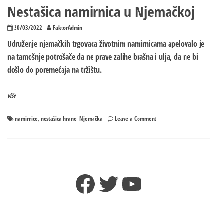
Nestašica namirnica u Njemačkoj
20/03/2022
FaktorAdmin
Udruženje njemačkih trgovaca životnim namirnicama apelovalo je
na tamošnje potrošače da ne prave zalihe brašna i ulja, da ne bi
došlo do poremećaja na tržištu.
više
on
namirnice
nestašica hrane
Njemačka
Leave a Comment
,
,
Nestašica
namirnica
u
Njemačkoj
Facebook
Twitter
YouTube