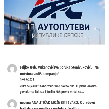
zeljko treb.
Vukanovićeva poruka Stanivukoviću: Na
mrtvima vodiš kampanju!
19/09/2024
vukane jesi li ti zaboravio? nije davno bilo! ti jelena drasko
govedarica itd. ste i dosli u N:S:preko mrtvi na…
nevena
ANALITIČAR MOŽE BITI SVAKO: Obradović
iznijela neutemeljene tvrdnje o Dodiku