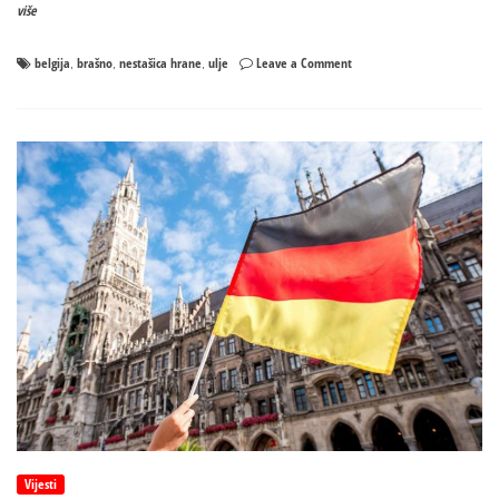
više
on
belgija
brašno
nestašica hrane
ulje
Leave a Comment
,
,
,
Supermarketi
u
Belgiji
ograničili
prodaju
brašna
i
ulja
Vijesti