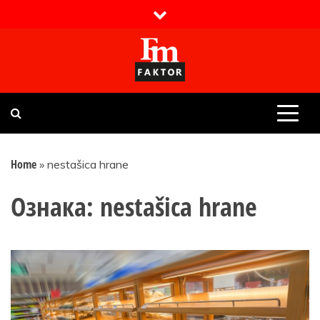
Skip
to
content
Faktor magazin
Uvijek presudan
Home
»
nestašica hrane
Ознака:
nestašica hrane