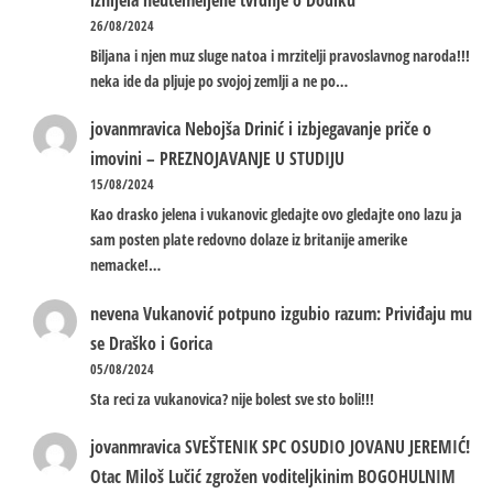
26/08/2024
Biljana i njen muz sluge natoa i mrzitelji pravoslavnog naroda!!!
neka ide da pljuje po svojoj zemlji a ne po…
jovanmravica
Nebojša Drinić i izbjegavanje priče o
imovini – PREZNOJAVANJE U STUDIJU
15/08/2024
Kao drasko jelena i vukanovic gledajte ovo gledajte ono lazu ja
sam posten plate redovno dolaze iz britanije amerike
nemacke!…
nevena
Vukanović potpuno izgubio razum: Priviđaju mu
se Draško i Gorica
05/08/2024
Sta reci za vukanovica? nije bolest sve sto boli!!!
jovanmravica
SVEŠTENIK SPC OSUDIO JOVANU JEREMIĆ!
Otac Miloš Lučić zgrožen voditeljkinim BOGOHULNIM