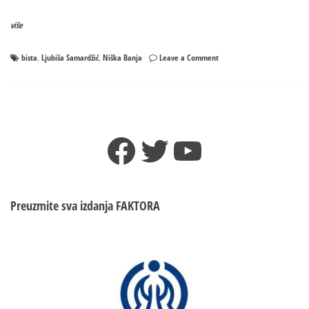
više
on
bista
Ljubiša Samardžić
Niška Banja
Leave a Comment
,
,
U
Niškoj
Banji
otkriven
spomenik
Facebook
Twitter
YouTube
Ljubiši
Samardžiću
Preuzmite sva izdanja
FAKTORA