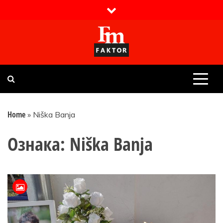
Skip
to
content
Faktor magazin
Uvijek presudan
Home
»
Niška Banja
Ознака:
Niška Banja