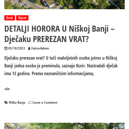
dođe
kod
njega,
Desk
Vijesti
tukli
DETALJI HORORA U Niškoj Banji –
se
na
Dječaku PREREZAN VRAT?
ulici,
a
05/10/2023
FaktorAdmin
onda
horor!
Dječaku prerezan vrat? U tuči maloljetnih osoba jutros u Niškoj
Banji jedna osoba je preminula, saznaje Kurir. Nastradali dječak
ima 13 godina. Prema nezvaničnim informacijama,
više
on
Niška Banja
Leave a Comment
DETALJI
HORORA
U
Niškoj