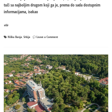
tuči sa najboljim drugom koji ga je, prema do sada dostupnim
informacijama, isekao
više
on
Niška Banja
Srbija
Leave a Comment
,
Ubistvo
koje
je
šokiralo
Srbiju:
Telefoni
otkrivaju
motiv
zločina
–
Dječak
(13)
zvao
druga
da