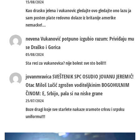
15/08/2024
Kao drasko jelena i vukanovic gledajte ovo gledajte ono lazu ja
sam posten plate redovno dolaze iz britanije amerike
nemacke!…
nevena
Vukanović potpuno izgubio razum: Priviđaju mu
se Draško i Gorica
05/08/2024
Sta reci za vukanovica? nije bolest sve sto boli!!!
jovanmravica
SVEŠTENIK SPC OSUDIO JOVANU JEREMIĆ!
Otac Miloš Lučić zgrožen voditeljkinim BOGOHULNIM
ČINOM: E, Srbijo, pala si na niske grane
25/07/2024
Boze dragi koje sve starlete nakaze sramote crkvu i srpsku
uniformu!!!