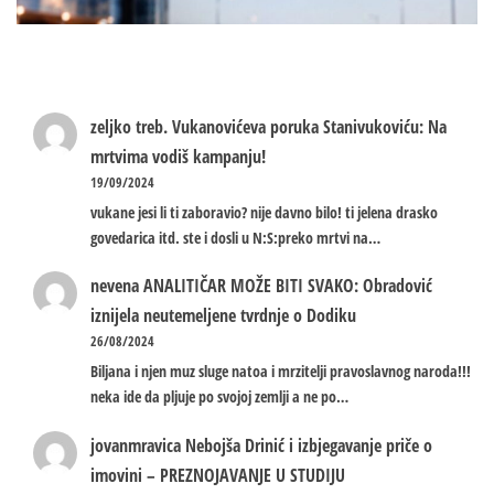
zeljko treb.
Vukanovićeva poruka Stanivukoviću: Na
mrtvima vodiš kampanju!
19/09/2024
vukane jesi li ti zaboravio? nije davno bilo! ti jelena drasko
govedarica itd. ste i dosli u N:S:preko mrtvi na…
nevena
ANALITIČAR MOŽE BITI SVAKO: Obradović
iznijela neutemeljene tvrdnje o Dodiku
26/08/2024
Biljana i njen muz sluge natoa i mrzitelji pravoslavnog naroda!!!
neka ide da pljuje po svojoj zemlji a ne po…
jovanmravica
Nebojša Drinić i izbjegavanje priče o
imovini – PREZNOJAVANJE U STUDIJU