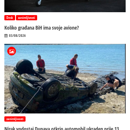
Desk
zanimljivosti
Koliko građana BiH ima svoje avione?
03/08/2026
zanimljivosti
Nizak vodostaj Dunava otkrio automobil ukraden prije 13