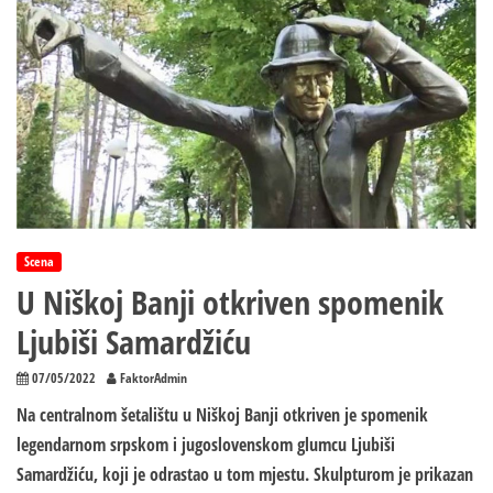
Banji
–
Dječaku
PREREZAN
VRAT?
Scena
U Niškoj Banji otkriven spomenik
Ljubiši Samardžiću
07/05/2022
FaktorAdmin
Na centralnom šetalištu u Niškoj Banji otkriven je spomenik
legendarnom srpskom i jugoslovenskom glumcu Ljubiši
Samardžiću, koji je odrastao u tom mjestu. Skulpturom je prikazan