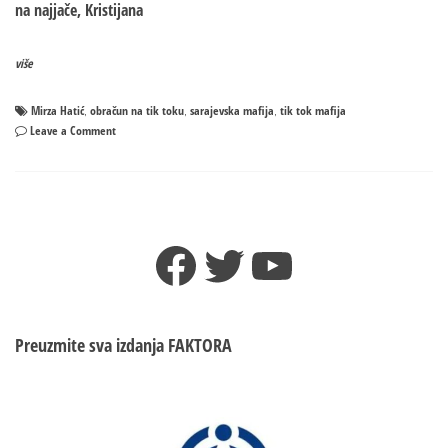
na najjače, Kristijana
više
Mirza Hatić
obračun na tik toku
sarajevska mafija
tik tok mafija
,
,
,
on
Leave a Comment
Kriminal
i
MAFIJA
u
regionu
Facebook
Twitter
YouTube
spali
na
TIK
TOK
obračune:
Preuzmite sva izdanja
FAKTORA
Hoće
li
u
Sarajevu
pasti