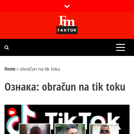
Skip
to
content
Faktor magazin
Uvijek presudan
Home
»
obračun na tik toku
Ознака:
obračun na tik toku