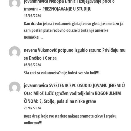
jovanmravica
Nebojša Drinić i izbjegavanje priče o
imovini – PREZNOJAVANJE U STUDIJU
15/08/2024
Kao drasko jelena i vukanovic gledajte ovo gledajte ono lazu ja
sam posten plate redovno dolaze iz britanije amerike
nemacke!…
nevena
Vukanović potpuno izgubio razum: Priviđaju mu
se Draško i Gorica
05/08/2024
Sta reci za vukanovica? nije bolest sve sto boli!!!
jovanmravica
SVEŠTENIK SPC OSUDIO JOVANU JEREMIĆ!
Otac Miloš Lučić zgrožen voditeljkinim BOGOHULNIM
ČINOM: E, Srbijo, pala si na niske grane
25/07/2024
Boze dragi koje sve starlete nakaze sramote crkvu i srpsku
uniformu!!!