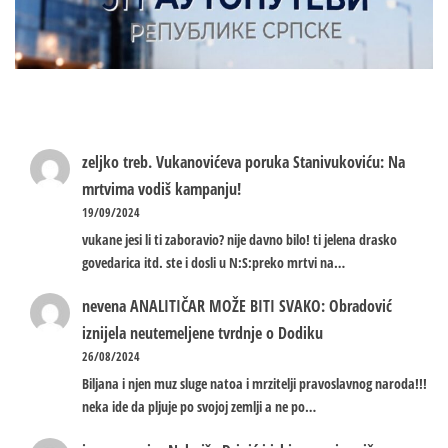
zeljko treb.
Vukanovićeva poruka Stanivukoviću: Na
mrtvima vodiš kampanju!
19/09/2024
vukane jesi li ti zaboravio? nije davno bilo! ti jelena drasko
govedarica itd. ste i dosli u N:S:preko mrtvi na…
nevena
ANALITIČAR MOŽE BITI SVAKO: Obradović
iznijela neutemeljene tvrdnje o Dodiku
26/08/2024
Biljana i njen muz sluge natoa i mrzitelji pravoslavnog naroda!!!
neka ide da pljuje po svojoj zemlji a ne po…